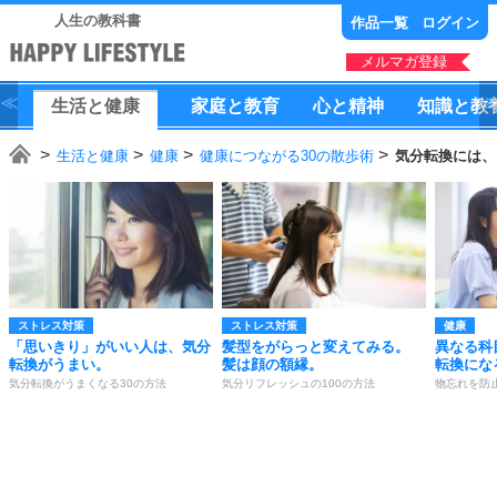
人生の教科書
作品一覧
ログイン
メルマガ登録
生活
と
健康
家庭
と
教育
心
と
精神
知識
と
教
生活と健康
健康
健康につながる30の散歩術
気分転換には、
ストレス対策
ストレス対策
健康
「思いきり」がいい人は、気分
髪型をがらっと変えてみる。
異なる科
転換がうまい。
髪は顔の額縁。
転換にな
気分転換がうまくなる30の方法
気分リフレッシュの100の方法
物忘れを防