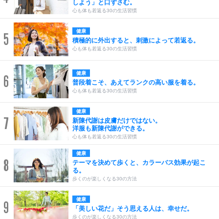
しよう」と口ずさむ。
心も体も若返る30の生活習慣
健康
5
積極的に外出すると、刺激によって若返る。
心も体も若返る30の生活習慣
健康
6
普段着こそ、あえてランクの高い服を着る。
心も体も若返る30の生活習慣
健康
7
新陳代謝は皮膚だけではない。
洋服も新陳代謝ができる。
心も体も若返る30の生活習慣
健康
8
テーマを決めて歩くと、カラーバス効果が起こ
る。
歩くのが楽しくなる30の方法
健康
9
「美しい花だ」そう思える人は、幸せだ。
歩くのが楽しくなる30の方法