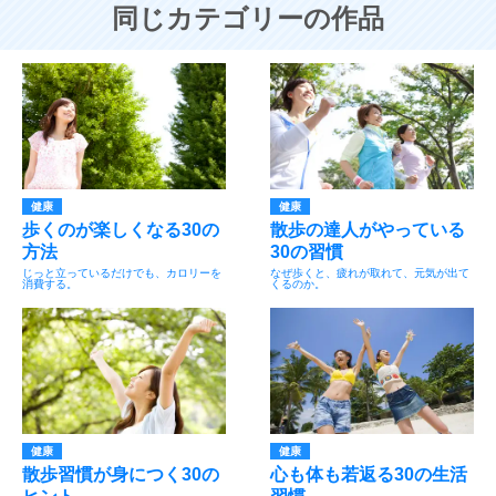
同じカテゴリーの作品
健康
健康
歩くのが楽しくなる30の
散歩の達人がやっている
方法
30の習慣
じっと立っているだけでも、カロリーを
なぜ歩くと、疲れが取れて、元気が出て
消費する。
くるのか。
健康
健康
散歩習慣が身につく30の
心も体も若返る30の生活