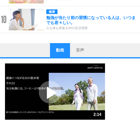
健康
10
勉強が当たり前の習慣になっている人は、いつま
でも若々しい。
心も体も若返る30の生活習慣
動画
音声
ストレス対策
1
他人と比べない。
いっそのこと、他人を見ない。
いらいらしない人になる30の方法
プラス思考
2
ポジティブになれない原因は、行動しないから。
ポジティブ思考になる30の方法
ストレス対策
3
人生、なんとかなるもの。
2:14
気楽に生きる30の方法
1.0倍速 （527KB 2分14秒）
1.5倍速 （352KB 1分29秒）
自分磨き