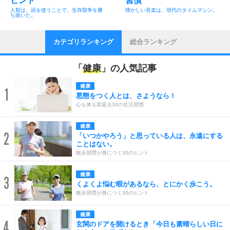
ヒント
習慣
人類は、頭を使うことで、生存競争を勝
懐かしい音楽は、現代のタイムマシン。
ち抜いた。
カテゴリランキング
総合ランキング
「
健康
」の人気記事
健康
1
悪態をつく人とは、さようなら！
心も体も若返る30の生活習慣
健康
2
「いつかやろう」と思っている人は、永遠にする
ことはない。
散歩習慣が身につく30のヒント
健康
3
くよくよ悩む暇があるなら、とにかく歩こう。
散歩習慣が身につく30のヒント
健康
4
玄関のドアを開けるとき「今日も素晴らしい日に