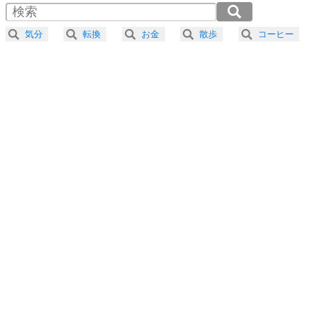
4
器の大きい人は、怒りを優しさで表現する。
2.0倍速 （264KB 1分7秒）
器の大きい人になる30の方法
2.5倍速 （212KB 53秒）
気分
転換
お金
散歩
コーヒー
3.0倍速 （176KB 44秒）
プラス思考
5
ネガティブな人は、複雑に考える。
3.5倍速 （151KB 38秒）
ポジティブな人は、シンプルに考える。
4.0倍速 （133KB 33秒）
ポジティブ思考になる30の方法
ストレス対策
6
価値観を捨てると、いらいらも消える。
いらいらしない人になる30の方法
プラス思考
7
気持ちはなくていいから、とにかく癖にしてしま
う。
ポジティブ思考になる30の方法
自分磨き
8
いらない物は、徹底的に捨てる。
気品と美しさを身につける30の方法
勉強法
9
謙虚な人こそ、本当に強い人。