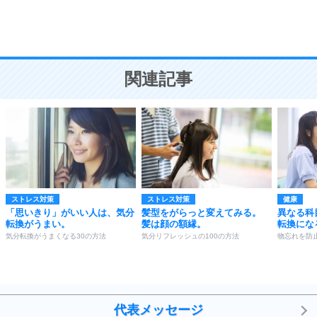
頭の使い方がうまくなる30の方法
恋愛学
10
人を好きになったら、まず相手を徹底的に信じる
ことが大切。
恋する人が知っておきたい30の大切なこと
関連記事
ストレス対策
ストレス対策
健康
「思いきり」がいい人は、気分
髪型をがらっと変えてみる。
異なる科
転換がうまい。
髪は顔の額縁。
転換にな
気分転換がうまくなる30の方法
気分リフレッシュの100の方法
物忘れを防
代表メッセージ