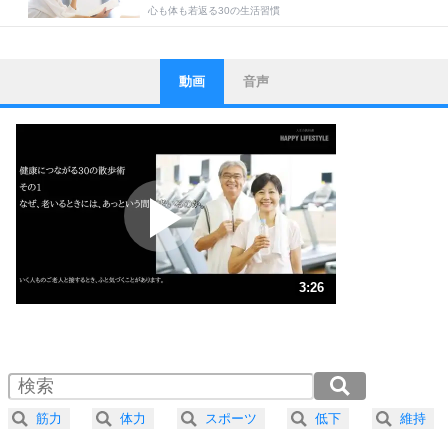
心も体も若返る30の生活習慣
動画
音声
ストレス対策
1
他人と比べない。
いっそのこと、他人を見ない。
いらいらしない人になる30の方法
プラス思考
2
ポジティブになれない原因は、行動しないから。
ポジティブ思考になる30の方法
ストレス対策
3
人生、なんとかなるもの。
3:26
気楽に生きる30の方法
1.0倍速 （806KB 3分26秒）
1.5倍速 （538KB 2分17秒）
自分磨き
4
器の大きい人は、怒りを優しさで表現する。
2.0倍速 （403KB 1分43秒）
器の大きい人になる30の方法
2.5倍速 （323KB 1分22秒）
筋力
体力
スポーツ
低下
維持
3.0倍速 （269KB 1分8秒）
プラス思考