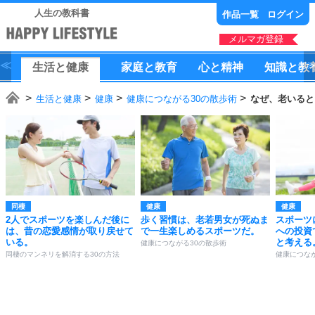
人生の教科書
作品一覧
ログイン
メルマガ登録
生活
と
健康
家庭
と
教育
心
と
精神
知識
と
教
生活と健康
健康
健康につながる30の散歩術
なぜ、老いると
同棲
健康
健康
2人でスポーツを楽しんだ後に
歩く習慣は、老若男女が死ぬま
スポーツ
は、昔の恋愛感情が取り戻せて
で一生楽しめるスポーツだ。
への投資
いる。
と考える
健康につながる30の散歩術
同棲のマンネリを解消する30の方法
健康につな