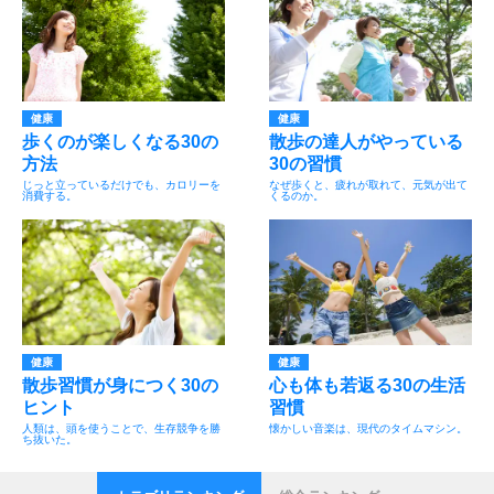
健康
健康
歩くのが楽しくなる30の
散歩の達人がやっている
方法
30の習慣
じっと立っているだけでも、カロリーを
なぜ歩くと、疲れが取れて、元気が出て
消費する。
くるのか。
健康
健康
散歩習慣が身につく30の
心も体も若返る30の生活
ヒント
習慣
人類は、頭を使うことで、生存競争を勝
懐かしい音楽は、現代のタイムマシン。
ち抜いた。