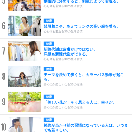
5
積極的に外出すると、刺激によって若返る。
心も体も若返る30の生活習慣
健康
6
普段着こそ、あえてランクの高い服を着る。
心も体も若返る30の生活習慣
健康
7
新陳代謝は皮膚だけではない。
洋服も新陳代謝ができる。
心も体も若返る30の生活習慣
健康
8
テーマを決めて歩くと、カラーバス効果が起こ
る。
歩くのが楽しくなる30の方法
健康
9
「美しい花だ」そう思える人は、幸せだ。
歩くのが楽しくなる30の方法
健康
10
勉強が当たり前の習慣になっている人は、いつま
でも若々しい。