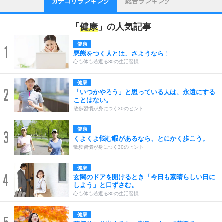
カテゴリランキング
総合ランキング
「
健康
」の人気記事
健康
1
悪態をつく人とは、さようなら！
心も体も若返る30の生活習慣
健康
2
「いつかやろう」と思っている人は、永遠にする
ことはない。
散歩習慣が身につく30のヒント
健康
3
くよくよ悩む暇があるなら、とにかく歩こう。
散歩習慣が身につく30のヒント
健康
4
玄関のドアを開けるとき「今日も素晴らしい日に
しよう」と口ずさむ。
心も体も若返る30の生活習慣
健康