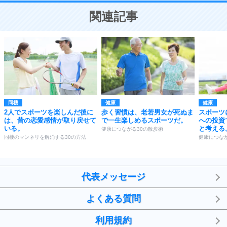
恋する人が知っておきたい30の大切なこと
関連記事
同棲
健康
健康
2人でスポーツを楽しんだ後に
歩く習慣は、老若男女が死ぬま
スポーツ
は、昔の恋愛感情が取り戻せて
で一生楽しめるスポーツだ。
への投資
いる。
と考える
健康につながる30の散歩術
同棲のマンネリを解消する30の方法
健康につな
代表メッセージ
よくある質問
利用規約