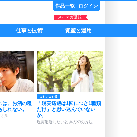
作品一覧
ログイン
メルマガ登録
仕事
技術
資産
運用
と
と
ストレス対策
のは、お酒の種
「現実逃避は1回につき1種類
もしれない。
だけ」と思い込んでいない
か。
の方法
現実逃避したいときの30の方法