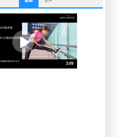
動画
音声
ストレス対策
他人と比べない。
いっそのこと、他人を見ない。
いらいらしない人になる30の方法
プラス思考
ポジティブになれない原因は、行動
しないから。
ポジティブ思考になる30の方法
ストレス対策
3:09
人生、なんとかなるもの。
気楽に生きる30の方法
速 （741KB 3分9秒）
速 （495KB 2分6秒）
自分磨き
器の大きい人は、怒りを優しさで表
速 （371KB 1分34秒）
現する。
速 （297KB 1分15秒）
器の大きい人になる30の方法
速 （248KB 1分3秒）
プラス思考
速 （212KB 54秒）
ネガティブな人は、複雑に考える。
速 （186KB 47秒）
ポジティブな人は、シンプルに考え
る。