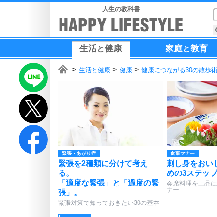
人生の教科書
生活
健康
家庭
教育
と
と
生活と健康
健康
健康につながる30の散歩
緊張・あがり症
食事マナー
緊張を2種類に分けて考え
刺し身をおい
る。
めの3ステッ
「適度な緊張」と「過度の緊
会席料理を上品に
ナー
張」。
緊張対策で知っておきたい30の基本