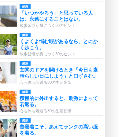
健康
「いつかやろう」と思っている人
は、永遠にすることはない。
散歩習慣が身につく30のヒント
健康
くよくよ悩む暇があるなら、とにか
く歩こう。
散歩習慣が身につく30のヒント
健康
玄関のドアを開けるとき「今日も素
晴らしい日にしよう」と口ずさむ。
心も体も若返る30の生活習慣
健康
積極的に外出すると、刺激によって
若返る。
心も体も若返る30の生活習慣
健康
普段着こそ、あえてランクの高い服
を着る。