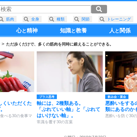
筋肉
全身
種類
関節
トレーニング
心
精神
知識
教養
人
関係
と
と
と
術
ただ歩くだけで、多くの筋肉を同時に鍛えることができる。
プラス思考
飲み会・宴会
しくいただくた
軸には、2種類ある。
悪酔いをする
プ。
「ぶれていい軸」と「ぶれて
類にあるのか
はいけない軸」。
食べる30の食事マ
悪酔いを防ぐ30
常識を覆す30の言葉