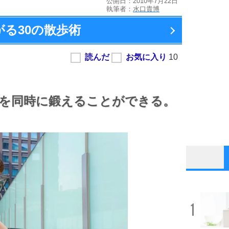
公開日：2010年7月22日
執筆者：
水口貴博
がる
30の散歩術
を同時に鍛えることができる。
1