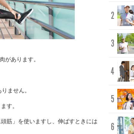
2
3
筋肉があります。
4
。
ありません。
5
します。
二頭筋」を使いますし、伸ばすときには
6