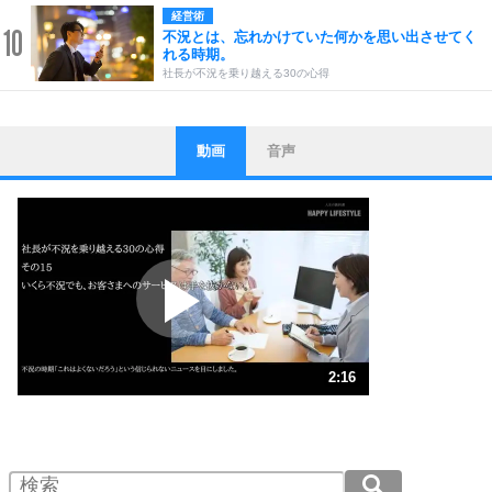
経営術
10
不況とは、忘れかけていた何かを思い出させてく
れる時期。
社長が不況を乗り越える30の心得
動画
音声
ストレス対策
1
他人と比べない。
いっそのこと、他人を見ない。
いらいらしない人になる30の方法
プラス思考
2
ポジティブになれない原因は、行動しないから。
ポジティブ思考になる30の方法
ストレス対策
3
人生、なんとかなるもの。
2:16
気楽に生きる30の方法
1.0倍速 （535KB 2分16秒）
1.5倍速 （357KB 1分31秒）
自分磨き
4
器の大きい人は、怒りを優しさで表現する。
2.0倍速 （268KB 1分8秒）
器の大きい人になる30の方法