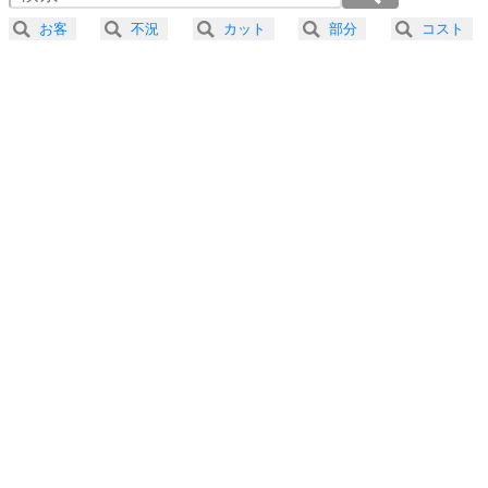
2.5倍速 （215KB 54秒）
お客
不況
カット
部分
コスト
3.0倍速 （179KB 45秒）
プラス思考
5
ネガティブな人は、複雑に考える。
3.5倍速 （154KB 39秒）
ポジティブな人は、シンプルに考える。
4.0倍速 （135KB 34秒）
ポジティブ思考になる30の方法
ストレス対策
6
価値観を捨てると、いらいらも消える。
いらいらしない人になる30の方法
プラス思考
7
気持ちはなくていいから、とにかく癖にしてしま
う。
ポジティブ思考になる30の方法
自分磨き
8
いらない物は、徹底的に捨てる。
気品と美しさを身につける30の方法
勉強法
9
謙虚な人こそ、本当に強い人。
頭の使い方がうまくなる30の方法