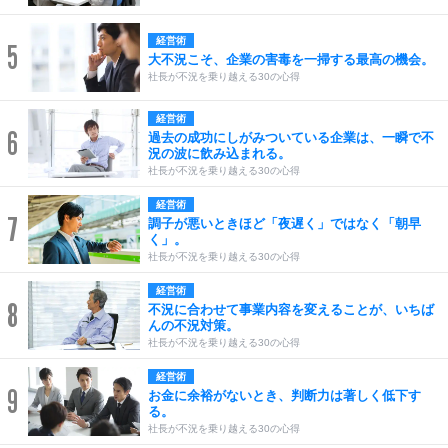
経営術
5
大不況こそ、企業の害毒を一掃する最高の機会。
社長が不況を乗り越える30の心得
経営術
6
過去の成功にしがみついている企業は、一瞬で不
況の波に飲み込まれる。
社長が不況を乗り越える30の心得
経営術
7
調子が悪いときほど「夜遅く」ではなく「朝早
く」。
社長が不況を乗り越える30の心得
経営術
8
不況に合わせて事業内容を変えることが、いちば
んの不況対策。
社長が不況を乗り越える30の心得
経営術
9
お金に余裕がないとき、判断力は著しく低下す
る。
社長が不況を乗り越える30の心得