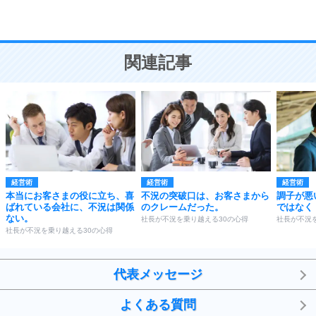
恋愛学
10
人を好きになったら、まず相手を徹底的に信じる
ことが大切。
恋する人が知っておきたい30の大切なこと
関連記事
経営術
経営術
経営術
本当にお客さまの役に立ち、喜
不況の突破口は、お客さまから
調子が悪
ばれている会社に、不況は関係
のクレームだった。
ではなく
ない。
社長が不況を乗り越える30の心得
社長が不況
社長が不況を乗り越える30の心得
代表メッセージ
よくある質問