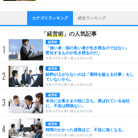
カテゴリランキング
総合ランキング
「
経営術
」の人気記事
経営術
1
「強い者、頭の良い者が生き残るのではない。
変化するものが生き残るのだ」
社長が不況を乗り越える30の心得
経営術
2
給料が上がらないのは「期待を超える仕事」をし
ていないから。
社長が不況を乗り越える30の心得
経営術
3
本当にお客さまの役に立ち、喜ばれている会社
に、不況は関係ない。
社長が不況を乗り越える30の心得
経営術
4
時間のかかった成長ほど、不況に強くなる。
社長が不況を乗り越える30の心得