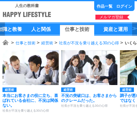
人生の教科書
作品一覧
ログイン
メルマガ登録
知識
と
教養
人
と
関係
仕事
と
技術
資産
と
運用
仕事と技術
経営術
社長が不況を乗り越える30の心得
いくら
経営術
経営術
経営術
本当にお客さまの役に立ち、喜
不況の突破口は、お客さまから
調子が悪
ばれている会社に、不況は関係
のクレームだった。
ではなく
ない。
社長が不況を乗り越える30の心得
社長が不況
社長が不況を乗り越える30の心得