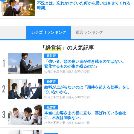
不況とは、忘れかけていた何かを思い出させてくれる
時期。
カテゴリランキング
総合ランキング
「
経営術
」の人気記事
経営術
1
「強い者、頭の良い者が生き残るのではない。
変化するものが生き残るのだ」
社長が不況を乗り越える30の心得
経営術
2
給料が上がらないのは「期待を超える仕事」をし
ていないから。
社長が不況を乗り越える30の心得
経営術
3
本当にお客さまの役に立ち、喜ばれている会社
に、不況は関係ない。
社長が不況を乗り越える30の心得