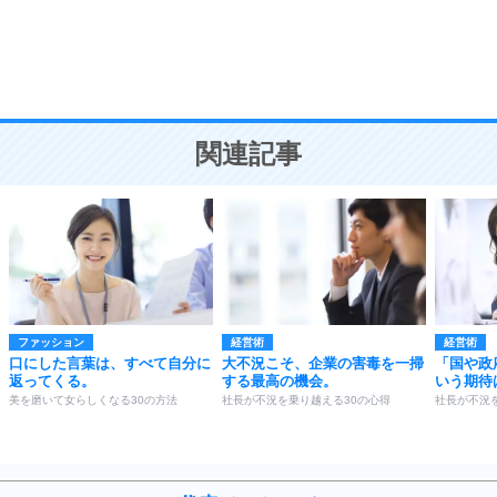
9
謙虚な人こそ、本当に強い人。
頭の使い方がうまくなる30の方法
恋愛学
10
人を好きになったら、まず相手を徹底的に信じる
ことが大切。
恋する人が知っておきたい30の大切なこと
関連記事
ファッション
経営術
経営術
口にした言葉は、すべて自分に
大不況こそ、企業の害毒を一掃
「国や政
返ってくる。
する最高の機会。
いう期待
美を磨いて女らしくなる30の方法
社長が不況を乗り越える30の心得
社長が不況