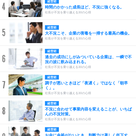
経営術
4
時間のかかった成長ほど、不況に強くなる。
社長が不況を乗り越える30の心得
経営術
5
大不況こそ、企業の害毒を一掃する最高の機会。
社長が不況を乗り越える30の心得
経営術
6
過去の成功にしがみついている企業は、一瞬で不
況の波に飲み込まれる。
社長が不況を乗り越える30の心得
経営術
7
調子が悪いときほど「夜遅く」ではなく「朝早
く」。
社長が不況を乗り越える30の心得
経営術
8
不況に合わせて事業内容を変えることが、いちば
んの不況対策。
社長が不況を乗り越える30の心得
経営術
お金に余裕がないとき、判断力は著しく低下す