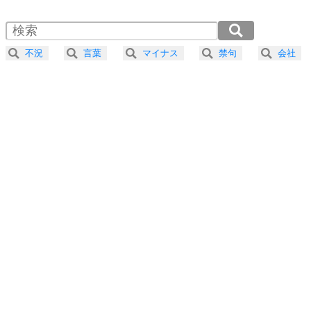
1.5倍速 （355KB 1分30秒）
自分磨き
4
器の大きい人は、怒りを優しさで表現する。
2.0倍速 （267KB 1分8秒）
器の大きい人になる30の方法
2.5倍速 （213KB 54秒）
不況
言葉
マイナス
禁句
会社
3.0倍速 （178KB 45秒）
プラス思考
5
ネガティブな人は、複雑に考える。
3.5倍速 （153KB 38秒）
ポジティブな人は、シンプルに考える。
4.0倍速 （134KB 34秒）
ポジティブ思考になる30の方法
ストレス対策
6
価値観を捨てると、いらいらも消える。
いらいらしない人になる30の方法
プラス思考
7
気持ちはなくていいから、とにかく癖にしてしま
う。
ポジティブ思考になる30の方法
自分磨き
8
いらない物は、徹底的に捨てる。
気品と美しさを身につける30の方法
勉強法