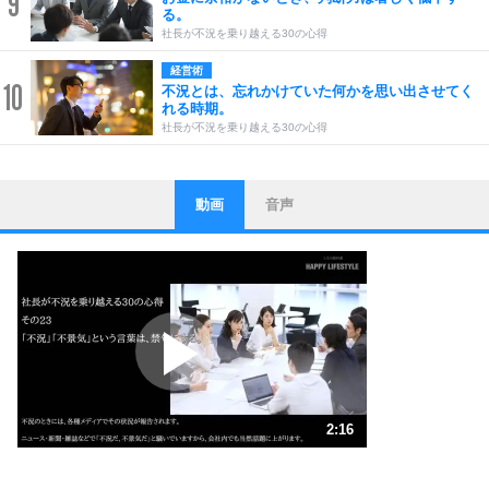
9
る。
社長が不況を乗り越える30の心得
経営術
10
不況とは、忘れかけていた何かを思い出させてく
れる時期。
社長が不況を乗り越える30の心得
動画
音声
ストレス対策
1
他人と比べない。
いっそのこと、他人を見ない。
いらいらしない人になる30の方法
プラス思考
2
ポジティブになれない原因は、行動しないから。
ポジティブ思考になる30の方法
ストレス対策
3
人生、なんとかなるもの。
2:16
気楽に生きる30の方法
1.0倍速 （532KB 2分16秒）