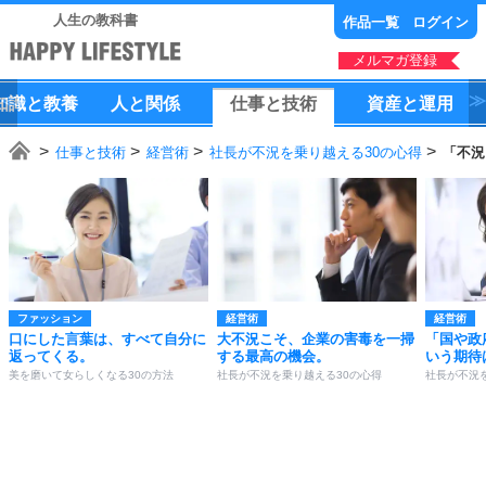
人生の教科書
作品一覧
ログイン
メルマガ登録
知識
と
教養
人
と
関係
仕事
と
技術
資産
と
運用
仕事と技術
経営術
社長が不況を乗り越える30の心得
「不況
ファッション
経営術
経営術
口にした言葉は、すべて自分に
大不況こそ、企業の害毒を一掃
「国や政
返ってくる。
する最高の機会。
いう期待
美を磨いて女らしくなる30の方法
社長が不況を乗り越える30の心得
社長が不況