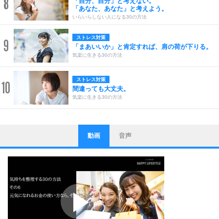
8
「自分、自分」と考えない。
「あなた、あなた」と考えよう。
いらいらしない人になる30の方法
ストレス対策
9
「まあいいか」と肯定すれば、肩の荷が下りる。
気楽に生きる30の方法
ストレス対策
10
間違っても大丈夫。
気楽に生きる30の方法
動画
音声
ストレス対策
1
他人と比べない。
いっそのこと、他人を見ない。
いらいらしない人になる30の方法
プラス思考
2
ポジティブになれない原因は、行動しないから。
ポジティブ思考になる30の方法