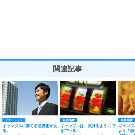
8
いらない物は、徹底的に捨てる。
気品と美しさを身につける30の方法
勉強法
9
謙虚な人こそ、本当に強い人。
頭の使い方がうまくなる30の方法
恋愛学
10
人を好きになったら、まず相手を徹底的に信じる
ことが大切。
恋する人が知っておきたい30の大切なこと
関連記事
ファッション
金銭感覚
金銭感覚
ギャンブルに勝てる必勝術があ
ギャンブルは、負けるようにで
ギャンブ
る。
きている。
より「損