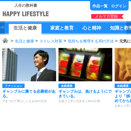
人生の教科書
作品一覧
ログイン
メルマガ登録
生活
と
健康
家庭
と
教育
心
と
精神
知識
と
教
生活と健康
ストレス対策
気持ちを整理する30の方法
元気に
ファッション
金銭感覚
金銭感覚
ギャンブルに勝てる必勝術があ
ギャンブルは、負けるようにで
ギャンブ
る。
きている。
より「損
めてから
力をつけて男らしくなる30の方法
お金と上手に付き合う30の心得
お金と上手