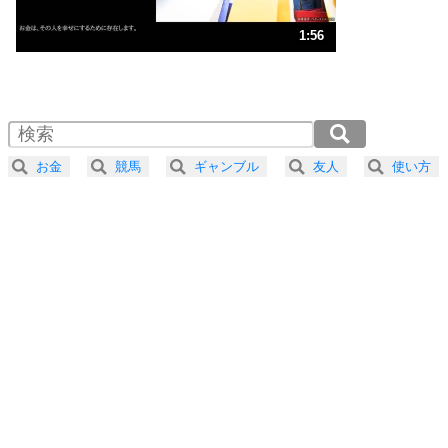
ストレス対策
3
人生、なんとかなるもの。
1:56
気楽に生きる30の方法
1.0倍速 （455KB 1分56秒）
1.5倍速 （304KB 1分17秒）
自分磨き
4
器の大きい人は、怒りを優しさで表現する。
2.0倍速 （228KB 58秒）
器の大きい人になる30の方法
2.5倍速 （183KB 46秒）
お金
競馬
ギャンブル
友人
使い方
3.0倍速 （152KB 38秒）
プラス思考
5
ネガティブな人は、複雑に考える。
3.5倍速 （131KB 33秒）
ポジティブな人は、シンプルに考える。
4.0倍速 （115KB 29秒）
ポジティブ思考になる30の方法
ストレス対策
6
価値観を捨てると、いらいらも消える。
いらいらしない人になる30の方法
プラス思考
7
気持ちはなくていいから、とにかく癖にしてしま
う。
ポジティブ思考になる30の方法
自分磨き