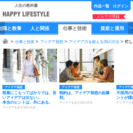
人生の教科書
作品一覧
ログイン
メルマガ登録
知識
と
教養
人
と
関係
仕事
と
技術
資産
と
運用
仕事と技術
アイデア発想
アイデア力を鍛える30の方法
忙し
アイデア発想
アイデア発想
アイデア
部屋にこもってばかりでは、良
制約は、アイデア発想の起爆
不採用の
いアイデアは出ない。
剤。
ントが隠
本当のヒントは、外にある。
アイデアを出す30の方法
アイデア力
アイデアを出す30の方法