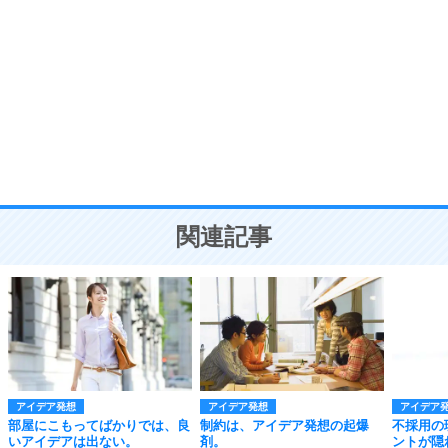
自分磨き
8
いらない物は、徹底的に捨てる。
気品と美しさを身につける30の方法
勉強法
9
謙虚な人こそ、本当に強い人。
頭の使い方がうまくなる30の方法
恋愛学
10
人を好きになったら、まず相手を徹底的に信じる
ことが大切。
恋する人が知っておきたい30の大切なこと
関連記事
アイデア発想
アイデア発想
アイデア
部屋にこもってばかりでは、良
制約は、アイデア発想の起爆
不採用の
いアイデアは出ない。
剤。
ントが隠