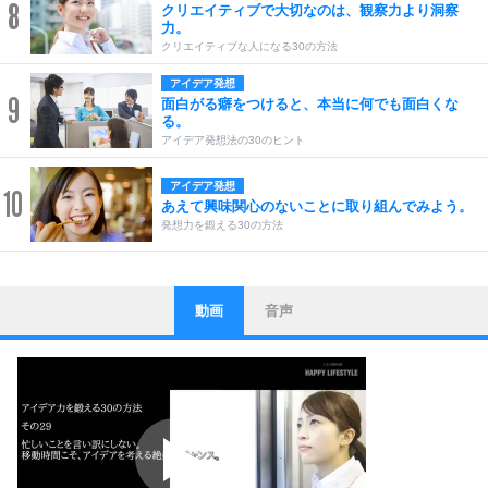
8
クリエイティブで大切なのは、観察力より洞察
力。
クリエイティブな人になる30の方法
アイデア発想
9
面白がる癖をつけると、本当に何でも面白くな
る。
アイデア発想法の30のヒント
アイデア発想
10
あえて興味関心のないことに取り組んでみよう。
発想力を鍛える30の方法
動画
音声
ストレス対策
1
他人と比べない。
いっそのこと、他人を見ない。
いらいらしない人になる30の方法
プラス思考
2
ポジティブになれない原因は、行動しないから。
ポジティブ思考になる30の方法