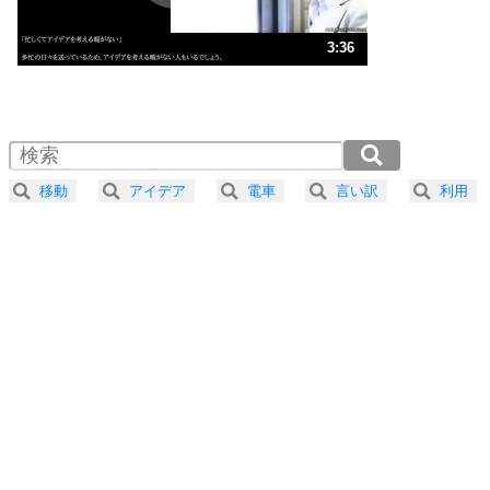
ストレス対策
3
人生、なんとかなるもの。
3:36
気楽に生きる30の方法
1.0倍速 （848KB 3分36秒）
1.5倍速 （566KB 2分24秒）
自分磨き
4
器の大きい人は、怒りを優しさで表現する。
2.0倍速 （424KB 1分48秒）
器の大きい人になる30の方法
2.5倍速 （340KB 1分26秒）
移動
アイデア
電車
言い訳
利用
3.0倍速 （283KB 1分12秒）
プラス思考
5
ネガティブな人は、複雑に考える。
3.5倍速 （243KB 1分1秒）
ポジティブな人は、シンプルに考える。
4.0倍速 （213KB 54秒）
ポジティブ思考になる30の方法
ストレス対策
6
価値観を捨てると、いらいらも消える。
いらいらしない人になる30の方法
プラス思考
7
気持ちはなくていいから、とにかく癖にしてしま
う。
ポジティブ思考になる30の方法