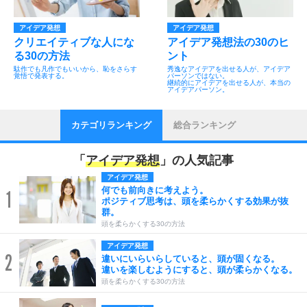
アイデア発想
アイデア発想
クリエイティブな人にな
アイデア発想法の30のヒ
る30の方法
ント
駄作でも凡作でもいいから、恥をさらす
秀逸なアイデアを出せる人が、アイデア
覚悟で発表する。
パーソンではない。
継続的にアイデアを出せる人が、本当の
アイデアパーソン。
カテゴリランキング
総合ランキング
「
アイデア発想
」の人気記事
アイデア発想
何でも前向きに考えよう。
1
ポジティブ思考は、頭を柔らかくする効果が抜
群。
頭を柔らかくする30の方法
アイデア発想
2
違いにいらいらしていると、頭が固くなる。
違いを楽しむようにすると、頭が柔らかくなる。
頭を柔らかくする30の方法