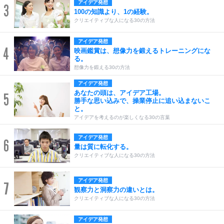
アイデア発想
3
100の知識より、1の経験。
クリエイティブな人になる30の方法
アイデア発想
4
映画鑑賞は、想像力を鍛えるトレーニングにな
る。
想像力を鍛える30の方法
アイデア発想
あなたの頭は、アイデア工場。
5
勝手な思い込みで、操業停止に追い込まないこ
と。
アイデアを考えるのが楽しくなる30の言葉
アイデア発想
6
量は質に転化する。
クリエイティブな人になる30の方法
アイデア発想
7
観察力と洞察力の違いとは。
クリエイティブな人になる30の方法
アイデア発想