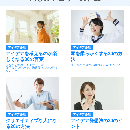
アイデア発想
アイデア発想
アイデアを考えるのが楽
頭を柔らかくする30の方
しくなる30の言葉
法
あなたの頭は、アイデア工場。
生まれたときから頭の固い人はいない。
勝手な思い込みで、操業停止に追い込ま
ないこと。
アイデア発想
アイデア発想
クリエイティブな人にな
アイデア発想法の30のヒ
る30の方法
ント