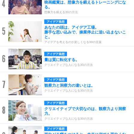
4
映画鑑賞は、想像力を鍛えるトレーニングにな
る。
想像力を鍛える30の方法
アイデア発想
あなたの頭は、アイデア工場。
5
勝手な思い込みで、操業停止に追い込まないこ
と。
アイデアを考えるのが楽しくなる30の言葉
アイデア発想
6
量は質に転化する。
クリエイティブな人になる30の方法
アイデア発想
7
観察力と洞察力の違いとは。
クリエイティブな人になる30の方法
アイデア発想
8
クリエイティブで大切なのは、観察力より洞察
力。
クリエイティブな人になる30の方法
アイデア発想