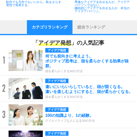
駄作でも凡作でもいいから、恥をさらす
秀逸なアイデアを出せる人が、アイデア
覚悟で発表する。
パーソンではない。
継続的にアイデアを出せる人が、本当の
アイデアパーソン。
カテゴリランキング
総合ランキング
「
アイデア発想
」の人気記事
アイデア発想
何でも前向きに考えよう。
1
ポジティブ思考は、頭を柔らかくする効果が抜
群。
頭を柔らかくする30の方法
アイデア発想
2
違いにいらいらしていると、頭が固くなる。
違いを楽しむようにすると、頭が柔らかくなる。
頭を柔らかくする30の方法
アイデア発想
3
100の知識より、1の経験。
クリエイティブな人になる30の方法
アイデア発想