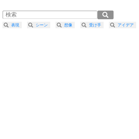
1.5倍速 （539KB 2分17秒）
自分磨き
4
器の大きい人は、怒りを優しさで表現する。
2.0倍速 （405KB 1分43秒）
器の大きい人になる30の方法
2.5倍速 （324KB 1分22秒）
表現
シーン
想像
受け手
アイデア
3.0倍速 （270KB 1分8秒）
プラス思考
5
ネガティブな人は、複雑に考える。
3.5倍速 （232KB 59秒）
ポジティブな人は、シンプルに考える。
4.0倍速 （203KB 51秒）
ポジティブ思考になる30の方法
ストレス対策
6
価値観を捨てると、いらいらも消える。
いらいらしない人になる30の方法
プラス思考
7
気持ちはなくていいから、とにかく癖にしてしま
う。
ポジティブ思考になる30の方法
自分磨き
8
いらない物は、徹底的に捨てる。
気品と美しさを身につける30の方法
勉強法