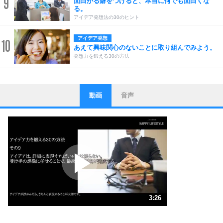
9
面白がる癖をつけると、本当に何でも面白くな
る。
アイデア発想法の30のヒント
アイデア発想
10
あえて興味関心のないことに取り組んでみよう。
発想力を鍛える30の方法
動画
音声
ストレス対策
1
他人と比べない。
いっそのこと、他人を見ない。
いらいらしない人になる30の方法
プラス思考
2
ポジティブになれない原因は、行動しないから。
ポジティブ思考になる30の方法
ストレス対策
3
人生、なんとかなるもの。
3:26
気楽に生きる30の方法
1.0倍速 （809KB 3分26秒）