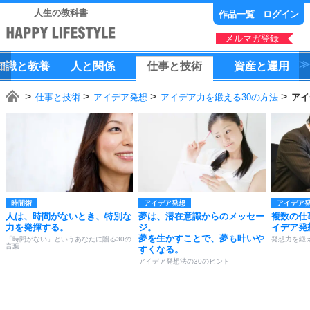
人生の教科書
作品一覧
ログイン
メルマガ登録
知識
と
教養
人
と
関係
仕事
と
技術
資産
と
運用
仕事と技術
アイデア発想
アイデア力を鍛える30の方法
アイ
時間術
アイデア発想
アイデア
人は、時間がないとき、特別な
夢は、潜在意識からのメッセー
複数の仕
力を発揮する。
ジ。
イデア発
夢を生かすことで、夢も叶いや
「時間がない」というあなたに贈る30の
発想力を鍛え
言葉
すくなる。
アイデア発想法の30のヒント