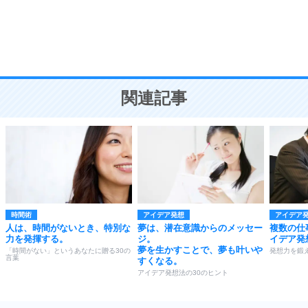
9
謙虚な人こそ、本当に強い人。
頭の使い方がうまくなる30の方法
恋愛学
10
人を好きになったら、まず相手を徹底的に信じる
ことが大切。
恋する人が知っておきたい30の大切なこと
関連記事
時間術
アイデア発想
アイデア
人は、時間がないとき、特別な
夢は、潜在意識からのメッセー
複数の仕
力を発揮する。
ジ。
イデア発
夢を生かすことで、夢も叶いや
「時間がない」というあなたに贈る30の
発想力を鍛え
言葉
すくなる。
アイデア発想法の30のヒント