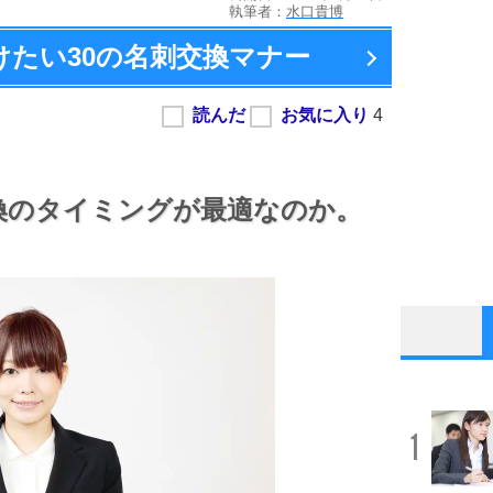
執筆者：
水口貴博
けたい
30の名刺交換マナー
換のタイミングが最適なのか。
1