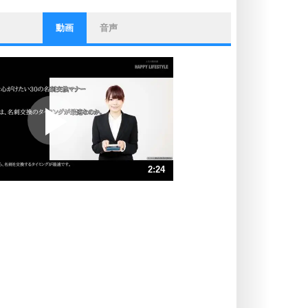
動画
音声
ストレス対策
他人と比べない。
いっそのこと、他人を見ない。
いらいらしない人になる30の方法
プラス思考
ポジティブになれない原因は、行動
しないから。
ポジティブ思考になる30の方法
ストレス対策
2:24
人生、なんとかなるもの。
気楽に生きる30の方法
速 （566KB 2分24秒）
速 （378KB 1分36秒）
自分磨き
器の大きい人は、怒りを優しさで表
速 （284KB 1分12秒）
現する。
速 （227KB 57秒）
器の大きい人になる30の方法
速 （189KB 48秒）
プラス思考
速 （162KB 41秒）
ネガティブな人は、複雑に考える。
速 （142KB 36秒）