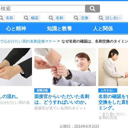
名前
確認
名刺
交換
話し合い
心
精神
知識
教養
人
関係
と
と
と
で心がけたい30の名刺交換マナー
なぜ名前の確認は、名刺交換のタイミ
就職活動
人付き合い
しの流れ。
面接官からいただいた名刺
名前の確認を
は、どうすればいいのか。
交換をした直
心がけたい30の名
ミング。
面接官が見ている30のポイント
「また会いたい」
る30の方法
公開日：2014年6月15日