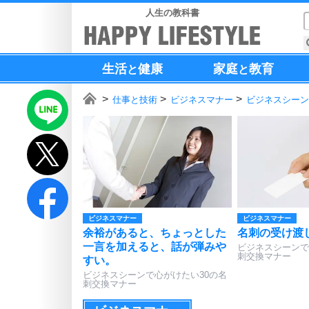
人生の教科書
生活
健康
家庭
教育
と
と
仕事と技術
ビジネスマナー
ビジネスシーン
ビジネスマナー
ビジネスマナー
余裕があると、ちょっとした
名刺の受け渡
一言を加えると、話が弾みや
ビジネスシーンで
刺交換マナー
すい。
ビジネスシーンで心がけたい30の名
刺交換マナー