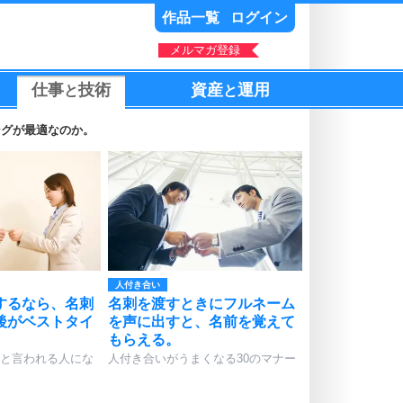
作品一覧
ログイン
メルマガ登録
仕事
技術
資産
運用
と
と
ングが最適なのか。
人付き合い
するなら、名刺
名刺を渡すときにフルネーム
後がベストタイ
を声に出すと、名前を覚えて
もらえる。
と言われる人にな
人付き合いがうまくなる30のマナー