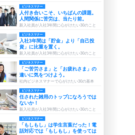
ビジネスマナー
人付き合いこそ、いちばんの課題。
人間関係に苦労は、当たり前。
新入社員が入社3年間に心がけたい30のこと
ビジネスマナー
入社3年間は「貯金」より「自己投
資」に比重を置く。
新入社員が入社3年間に心がけたい30のこと
ビジネスマナー
「ご苦労さま」と「お疲れさま」の
違いに気をつけよう。
社内ビジネスマナーで心がけたい30の基本
ビジネスマナー
任された雑用のトップになろうでは
ないか！
新入社員が入社3年間に心がけたい30のこと
ビジネスマナー
「もしもし」は学生言葉だった！電
話対応では「もしもし」を使っては