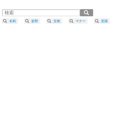
1.5倍速 （197KB 50秒）
自分磨き
4
器の大きい人は、怒りを優しさで表現する。
2.0倍速 （148KB 37秒）
器の大きい人になる30の方法
2.5倍速 （119KB 30秒）
名刺
姿勢
交換
マナー
意識
3.0倍速 （99KB 25秒）
プラス思考
5
ネガティブな人は、複雑に考える。
3.5倍速 （85KB 21秒）
ポジティブな人は、シンプルに考える。
4.0倍速 （75KB 18秒）
ポジティブ思考になる30の方法
ストレス対策
6
価値観を捨てると、いらいらも消える。
いらいらしない人になる30の方法
プラス思考
7
気持ちはなくていいから、とにかく癖にしてしま
う。
ポジティブ思考になる30の方法
自分磨き
8
いらない物は、徹底的に捨てる。
気品と美しさを身につける30の方法
勉強法