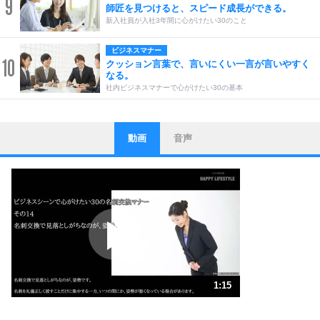
9
師匠を見つけると、スピード成長ができる。
新入社員が入社3年間に心がけたい30のこと
ビジネスマナー
10
クッション言葉で、言いにくい一言が言いやすく
なる。
社内ビジネスマナーで心がけたい30の基本
動画
音声
ストレス対策
1
他人と比べない。
いっそのこと、他人を見ない。
いらいらしない人になる30の方法
プラス思考
2
ポジティブになれない原因は、行動しないから。
ポジティブ思考になる30の方法
ストレス対策
3
人生、なんとかなるもの。
1:15
気楽に生きる30の方法
1.0倍速 （295KB 1分15秒）