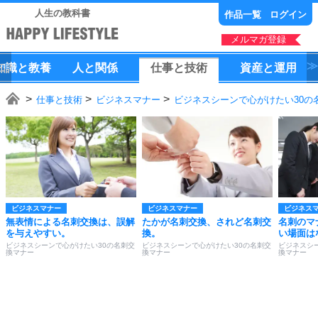
人生の教科書
作品一覧
ログイン
メルマガ登録
知識
と
教養
人
と
関係
仕事
と
技術
資産
と
運用
仕事と技術
ビジネスマナー
ビジネスシーンで心がけたい30の
ビジネスマナー
ビジネスマナー
ビジネス
無表情による名刺交換は、誤解
たかが名刺交換、されど名刺交
名刺のマ
を与えやすい。
換。
い場面は
ビジネスシーンで心がけたい30の名刺交
ビジネスシーンで心がけたい30の名刺交
ビジネスシ
換マナー
換マナー
換マナー