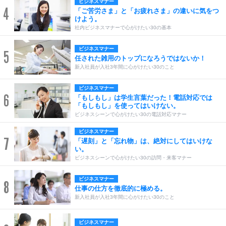
ビジネスマナー
4
「ご苦労さま」と「お疲れさま」の違いに気をつ
けよう。
社内ビジネスマナーで心がけたい30の基本
ビジネスマナー
5
任された雑用のトップになろうではないか！
新入社員が入社3年間に心がけたい30のこと
ビジネスマナー
6
「もしもし」は学生言葉だった！電話対応では
「もしもし」を使ってはいけない。
ビジネスシーンで心がけたい30の電話対応マナー
ビジネスマナー
7
「遅刻」と「忘れ物」は、絶対にしてはいけな
い。
ビジネスシーンで心がけたい30の訪問・来客マナー
ビジネスマナー
8
仕事の仕方を徹底的に極める。
新入社員が入社3年間に心がけたい30のこと
ビジネスマナー