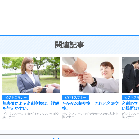
9
謙虚な人こそ、本当に強い人。
頭の使い方がうまくなる30の方法
恋愛学
10
人を好きになったら、まず相手を徹底的に信じる
ことが大切。
恋する人が知っておきたい30の大切なこと
関連記事
ビジネスマナー
ビジネスマナー
ビジネス
無表情による名刺交換は、誤解
たかが名刺交換、されど名刺交
名刺のマ
を与えやすい。
換。
い場面は
ビジネスシーンで心がけたい30の名刺交
ビジネスシーンで心がけたい30の名刺交
ビジネスシ
換マナー
換マナー
換マナー