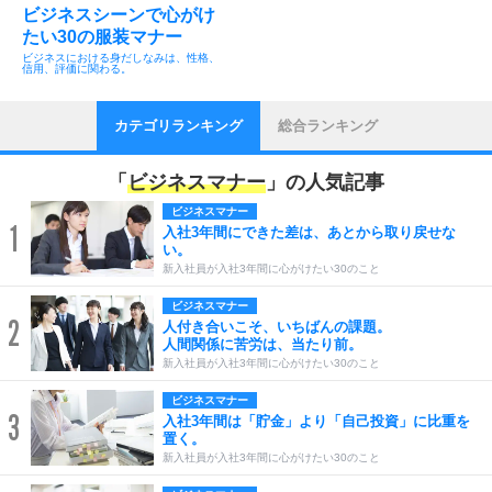
ビジネスシーンで心がけ
たい30の服装マナー
ビジネスにおける身だしなみは、性格、
信用、評価に関わる。
カテゴリランキング
総合ランキング
「
ビジネスマナー
」の人気記事
ビジネスマナー
1
入社3年間にできた差は、あとから取り戻せな
い。
新入社員が入社3年間に心がけたい30のこと
ビジネスマナー
2
人付き合いこそ、いちばんの課題。
人間関係に苦労は、当たり前。
新入社員が入社3年間に心がけたい30のこと
ビジネスマナー
3
入社3年間は「貯金」より「自己投資」に比重を
置く。
新入社員が入社3年間に心がけたい30のこと