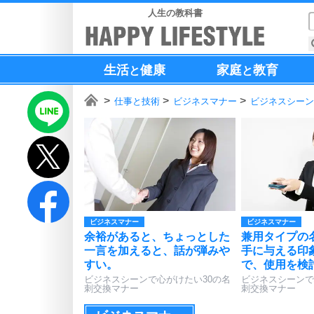
人生の教科書
生活
健康
家庭
教育
と
と
仕事と技術
ビジネスマナー
ビジネスシーン
ビジネスマナー
ビジネスマナー
余裕があると、ちょっとした
兼用タイプの
一言を加えると、話が弾みや
手に与える印
すい。
で、使用を検
ビジネスシーンで心がけたい30の名
ビジネスシーンで
刺交換マナー
刺交換マナー