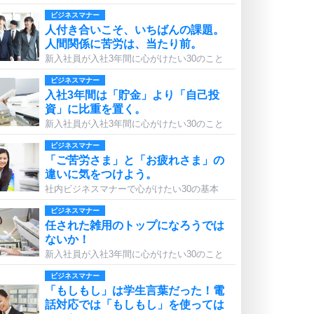
ビジネスマナー
人付き合いこそ、いちばんの課題。
人間関係に苦労は、当たり前。
新入社員が入社3年間に心がけたい30のこと
ビジネスマナー
入社3年間は「貯金」より「自己投
資」に比重を置く。
新入社員が入社3年間に心がけたい30のこと
ビジネスマナー
「ご苦労さま」と「お疲れさま」の
違いに気をつけよう。
社内ビジネスマナーで心がけたい30の基本
ビジネスマナー
任された雑用のトップになろうでは
ないか！
新入社員が入社3年間に心がけたい30のこと
ビジネスマナー
「もしもし」は学生言葉だった！電
話対応では「もしもし」を使っては