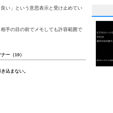
も良い」という意思表示と受け止めてい
1
、相手の目の前でメモしても許容範囲で
2
ナー（19）
3
書き込まない。
1.0倍
1.5倍
4
2.0倍
2.5倍
3.0倍
3.5倍
4.0倍