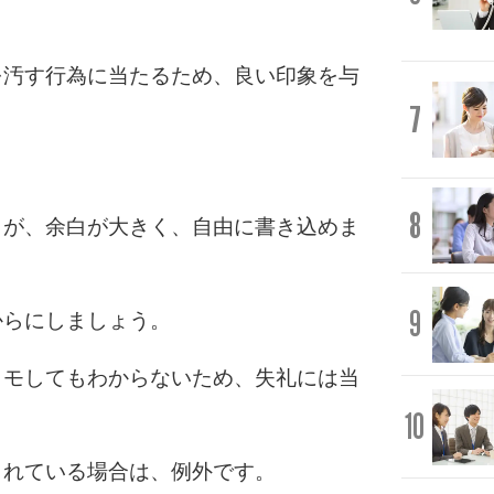
を汚す行為に当たるため、良い印象を与
7
。
8
うが、余白が大きく、自由に書き込めま
9
からにしましょう。
メモしてもわからないため、失礼には当
10
されている場合は、例外です。