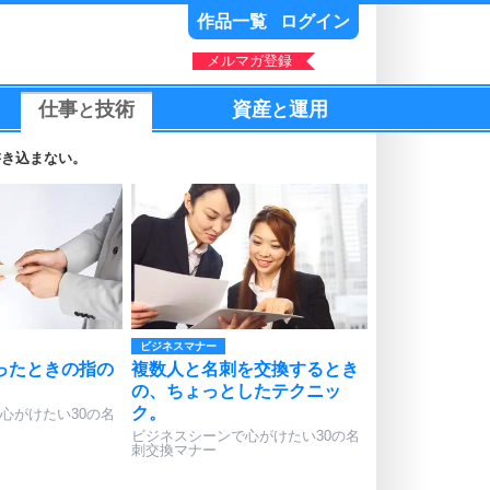
作品一覧
ログイン
メルマガ登録
仕事
技術
資産
運用
と
と
書き込まない。
ビジネスマナー
ったときの指の
複数人と名刺を交換するとき
の、ちょっとしたテクニッ
ク。
心がけたい30の名
ビジネスシーンで心がけたい30の名
刺交換マナー