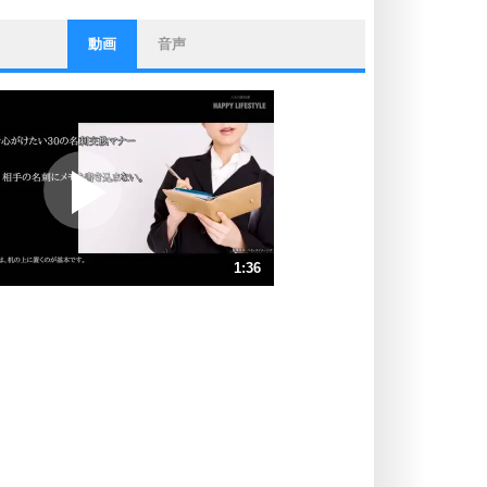
動画
音声
ストレス対策
他人と比べない。
いっそのこと、他人を見ない。
いらいらしない人になる30の方法
プラス思考
ポジティブになれない原因は、行動
しないから。
ポジティブ思考になる30の方法
ストレス対策
1:36
人生、なんとかなるもの。
気楽に生きる30の方法
速 （376KB 1分36秒）
速 （251KB 1分4秒）
自分磨き
器の大きい人は、怒りを優しさで表
速 （189KB 48秒）
現する。
速 （151KB 38秒）
器の大きい人になる30の方法
速 （126KB 32秒）
プラス思考
速 （108KB 27秒）
ネガティブな人は、複雑に考える。
速 （95KB 24秒）