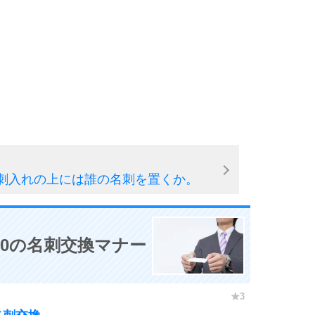
5
6
7
刺入れの上には誰の名刺を置くか。
8
0の名刺交換マナー
9