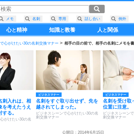
メモ
名刺
専用
話し合い
例外
心
精神
知識
教養
人
関係
と
と
と
で心がけたい30の名刺交換マナー
相手の目の前で、相手の名刺にメモを
ビジネスマナー
ビジネスマナー
名刺入れは、相
名刺をすぐ取り出せず、先を
名刺を受け取
象を考えたうえ
越されてしまった。
位置に注意。
討する。
ビジネスシーンで心がけたい30の名
ビジネスシーンで
刺交換マナー
刺交換マナー
心がけたい30の名
公開日：2014年6月15日