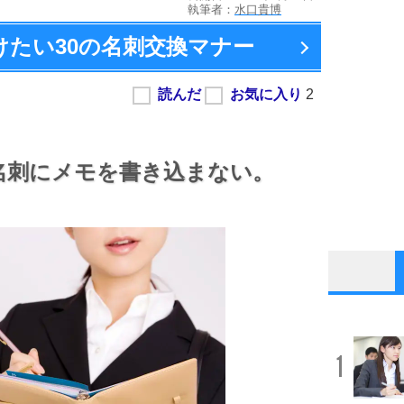
執筆者：
水口貴博
けたい
30の名刺交換マナー
名刺にメモを書き込まない。
1