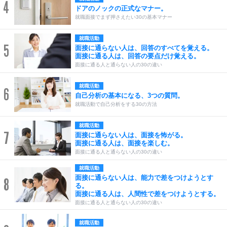
4
ドアのノックの正式なマナー。
就職面接でまず押さえたい30の基本マナー
就職活動
5
面接に通らない人は、回答のすべてを覚える。
面接に通る人は、回答の要点だけ覚える。
面接に通る人と通らない人の30の違い
就職活動
6
自己分析の基本になる、3つの質問。
就職活動で自己分析をする30の方法
就職活動
7
面接に通らない人は、面接を怖がる。
面接に通る人は、面接を楽しむ。
面接に通る人と通らない人の30の違い
就職活動
面接に通らない人は、能力で差をつけようとす
8
る。
面接に通る人は、人間性で差をつけようとする。
面接に通る人と通らない人の30の違い
就職活動