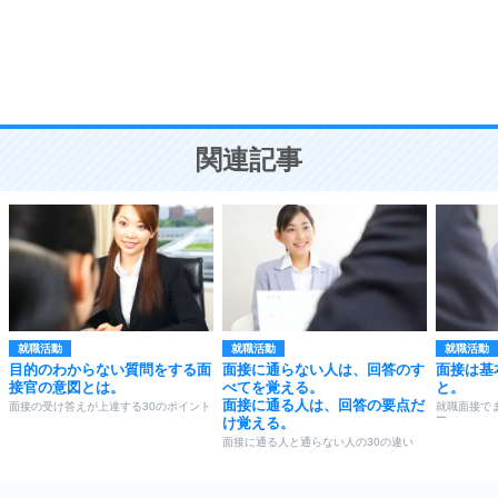
9
謙虚な人こそ、本当に強い人。
頭の使い方がうまくなる30の方法
恋愛学
10
人を好きになったら、まず相手を徹底的に信じる
ことが大切。
恋する人が知っておきたい30の大切なこと
関連記事
就職活動
就職活動
就職活動
目的のわからない質問をする面
面接に通らない人は、回答のす
面接は基
接官の意図とは。
べてを覚える。
と。
面接に通る人は、回答の要点だ
面接の受け答えが上達する30のポイント
就職面接で
ー
け覚える。
面接に通る人と通らない人の30の違い