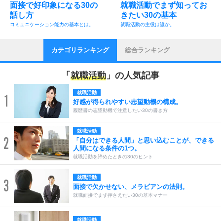
面接で好印象になる30の
就職活動でまず知ってお
話し方
きたい30の基本
コミュニケーション能力の基本とは。
就職活動の主役は誰か。
カテゴリランキング
総合ランキング
「
就職活動
」の人気記事
就職活動
1
好感が得られやすい志望動機の構成。
履歴書の志望動機で注意したい30の書き方
就職活動
2
「自分はできる人間」と思い込むことが、できる
人間になる条件の1つ。
就職活動を諦めたときの30のヒント
就職活動
3
面接で欠かせない、メラビアンの法則。
就職面接でまず押さえたい30の基本マナー
就職活動