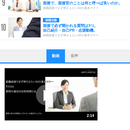
9
面接で、面接官のことは何と呼べば良いのか。
就職面接でまず押さえたい30の基本マナー
就職活動
10
面接で必ず聞かれる質問は3つ。
自己紹介・自己PR・志望動機。
就職面接でまず押さえたい30の基本マナー
動画
音声
ストレス対策
1
他人と比べない。
いっそのこと、他人を見ない。
いらいらしない人になる30の方法
プラス思考
2
ポジティブになれない原因は、行動しないから。
ポジティブ思考になる30の方法
ストレス対策
3
人生、なんとかなるもの。
2:14
気楽に生きる30の方法
1.0倍速 （525KB 2分14秒）