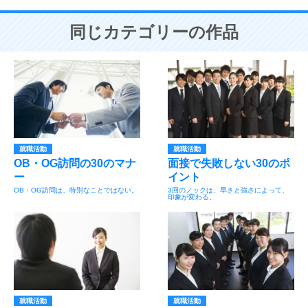
同じカテゴリーの作品
就職活動
就職活動
OB・OG訪問の30のマナ
面接で失敗しない30のポ
ー
イント
OB・OG訪問は、特別なことではない。
3回のノックは、早さと強さによって、
印象が変わる。
就職活動
就職活動