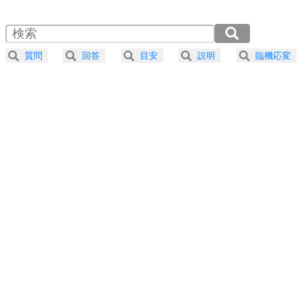
1.5倍速 （350KB 1分29秒）
自分磨き
4
器の大きい人は、怒りを優しさで表現する。
2.0倍速 （263KB 1分7秒）
器の大きい人になる30の方法
2.5倍速 （210KB 53秒）
質問
回答
目安
説明
臨機応変
3.0倍速 （176KB 44秒）
プラス思考
5
ネガティブな人は、複雑に考える。
3.5倍速 （151KB 38秒）
ポジティブな人は、シンプルに考える。
4.0倍速 （132KB 33秒）
ポジティブ思考になる30の方法
ストレス対策
6
価値観を捨てると、いらいらも消える。
いらいらしない人になる30の方法
プラス思考
7
気持ちはなくていいから、とにかく癖にしてしま
う。
ポジティブ思考になる30の方法
自分磨き
8
いらない物は、徹底的に捨てる。
気品と美しさを身につける30の方法
勉強法