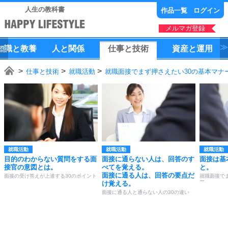
人生の教科書
作品一覧
ログイン
メルマガ登録
知識
と
教養
人
と
関係
仕事
と
技術
資産
と
運用
仕事と技術
就職活動
就職面接でまず押さえたい30の基本マナ
就職活動
就職活動
就職活動
目的のわからない質問をする面
面接に通らない人は、回答のす
面接は基
接官の意図とは。
べてを覚える。
と。
面接に通る人は、回答の要点だ
面接の受け答えが上達する30のポイント
就職面接で
ー
け覚える。
面接に通る人と通らない人の30の違い