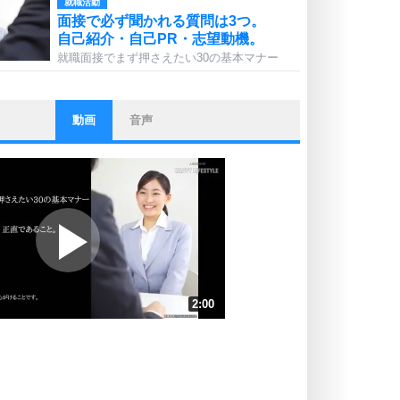
就職活動
面接で必ず聞かれる質問は3つ。
自己紹介・自己PR・志望動機。
就職面接でまず押さえたい30の基本マナー
動画
音声
ストレス対策
他人と比べない。
いっそのこと、他人を見ない。
いらいらしない人になる30の方法
プラス思考
ポジティブになれない原因は、行動
しないから。
ポジティブ思考になる30の方法
ストレス対策
2:00
人生、なんとかなるもの。
気楽に生きる30の方法
速 （471KB 2分0秒）
速 （314KB 1分20秒）
自分磨き
器の大きい人は、怒りを優しさで表
速 （236KB 1分0秒）