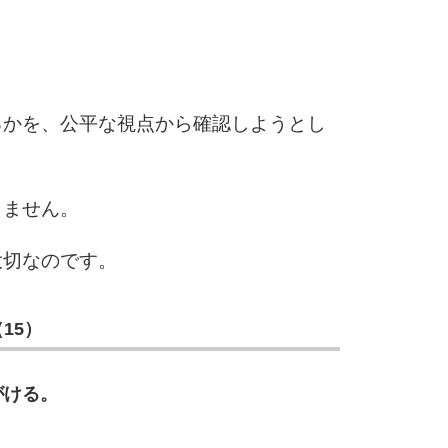
2.5倍
3.0倍
3.5倍
5
4.0倍
るかを、公平な視点から確認しようとし
6
りません。
大切なのです。
7
15）
8
がける。