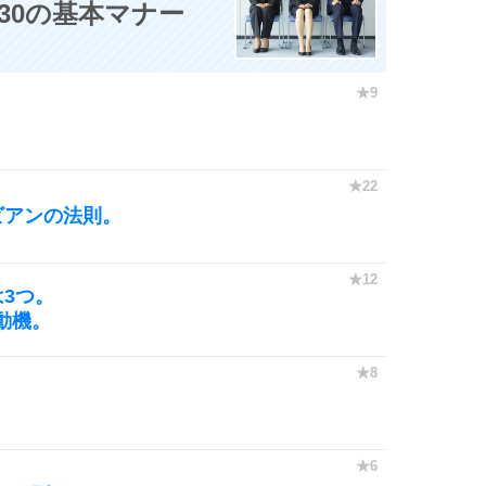
30の基本マナー
。
ビアンの法則。
3つ。
動機。