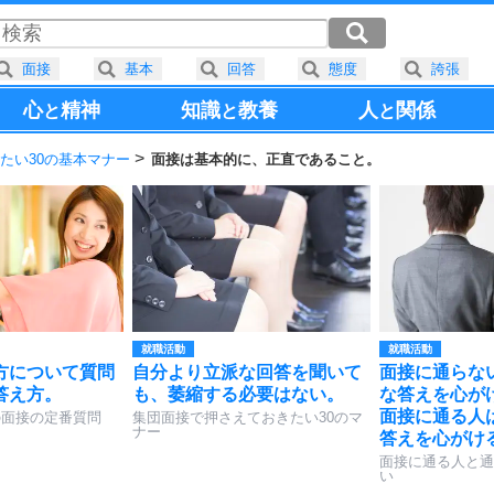
面接
基本
回答
態度
誇張
心
精神
知識
教養
人
関係
と
と
と
たい30の基本マナー
面接は基本的に、正直であること。
就職活動
就職活動
方について質問
自分より立派な回答を聞いて
面接に通らな
答え方。
も、萎縮する必要はない。
な答えを心が
面接に通る人
の面接の定番質問
集団面接で押さえておきたい30のマ
ナー
答えを心がけ
面接に通る人と通
い