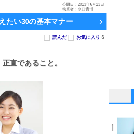
公開日：2013年6月13日
執筆者：
水口貴博
えたい
30の基本マナー
、
正直であること。
1