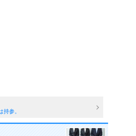
9
10
は持参。