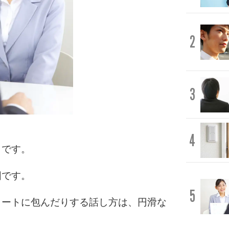
2
3
4
とです。
囲です。
5
ラートに包んだりする話し方は、円滑な