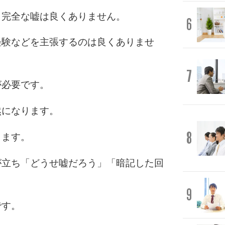
、完全な嘘は良くありません。
6
経験などを主張するのは良くありませ
7
が必要です。
然になります。
8
します。
が立ち「どうせ嘘だろう」「暗記した回
9
です。