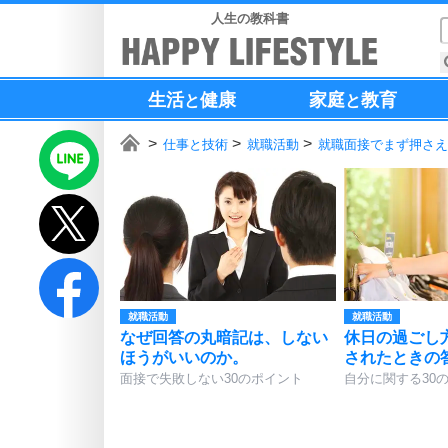
人生の教科書
生活
健康
家庭
教育
と
と
仕事と技術
就職活動
就職面接でまず押さえ
就職活動
就職活動
なぜ回答の丸暗記は、しない
休日の過ごし
ほうがいいのか。
されたときの
面接で失敗しない30のポイント
自分に関する30