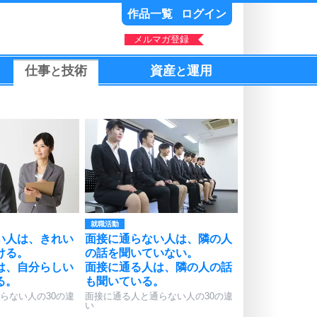
作品一覧
ログイン
メルマガ登録
仕事
技術
資産
運用
と
と
就職活動
い人は、きれい
面接に通らない人は、隣の人
ける。
の話を聞いていない。
は、自分らしい
面接に通る人は、隣の人の話
る。
も聞いている。
らない人の30の違
面接に通る人と通らない人の30の違
い