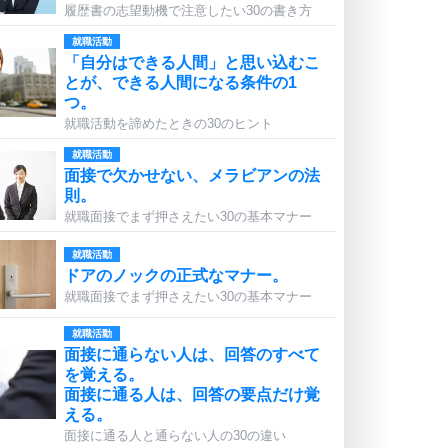
履歴書の志望動機で注意したい30の書き方
就職活動
「自分はできる人間」と思い込むこ
とが、できる人間になる条件の1
つ。
就職活動を諦めたときの30のヒント
就職活動
面接で欠かせない、メラビアンの法
則。
就職面接でまず押さえたい30の基本マナー
就職活動
ドアのノックの正式なマナー。
就職面接でまず押さえたい30の基本マナー
就職活動
面接に通らない人は、回答のすべて
を覚える。
面接に通る人は、回答の要点だけ覚
える。
面接に通る人と通らない人の30の違い