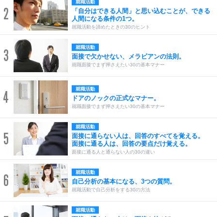
就職活動
2
「自分はできる人間」と思い込むことが、できる
人間になる条件の1つ。
就職活動を諦めたときの30のヒント
就職活動
3
面接で欠かせない、メラビアンの法則。
就職面接でまず押さえたい30の基本マナー
就職活動
4
ドアのノックの正式なマナー。
就職面接でまず押さえたい30の基本マナー
就職活動
5
面接に通らない人は、回答のすべてを覚える。
面接に通る人は、回答の要点だけ覚える。
面接に通る人と通らない人の30の違い
就職活動
6
自己分析の基本になる、3つの質問。
就職活動で自己分析をする30の方法
就職活動