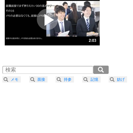
プラス思考
2
ポジティブになれない原因は、行動しないから。
ポジティブ思考になる30の方法
ストレス対策
3
人生、なんとかなるもの。
2:03
気楽に生きる30の方法
1.0倍速 （482KB 2分3秒）
1.5倍速 （322KB 1分22秒）
自分磨き
4
器の大きい人は、怒りを優しさで表現する。
2.0倍速 （242KB 1分1秒）
器の大きい人になる30の方法
2.5倍速 （194KB 49秒）
メモ
面接
持参
記憶
妨げ
3.0倍速 （161KB 41秒）
プラス思考
5
ネガティブな人は、複雑に考える。
3.5倍速 （139KB 35秒）
ポジティブな人は、シンプルに考える。
4.0倍速 （121KB 30秒）
ポジティブ思考になる30の方法
ストレス対策
6
価値観を捨てると、いらいらも消える。
いらいらしない人になる30の方法