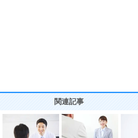
プラス思考
7
気持ちはなくていいから、とにかく癖にしてしま
う。
ポジティブ思考になる30の方法
自分磨き
8
いらない物は、徹底的に捨てる。
気品と美しさを身につける30の方法
勉強法
9
謙虚な人こそ、本当に強い人。
頭の使い方がうまくなる30の方法
恋愛学
10
人を好きになったら、まず相手を徹底的に信じる
ことが大切。
恋する人が知っておきたい30の大切なこと
関連記事