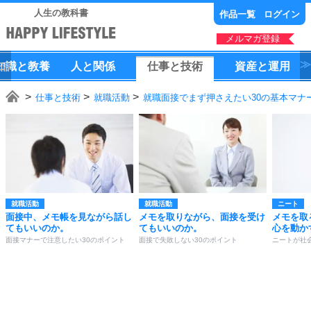
人生の教科書
作品一覧
ログイン
メルマガ登録
知識
と
教養
人
と
関係
仕事
と
技術
資産
と
運用
仕事と技術
就職活動
就職面接でまず押さえたい30の基本マナ
就職活動
就職活動
ニート
面接中、メモ帳を見ながら話し
メモを取りながら、面接を受け
メモを取
てもいいのか。
てもいいのか。
心を動か
面接マナーで注意したい30のポイント
面接で失敗しない30のポイント
ニートが社