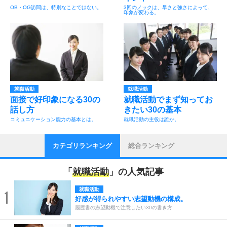
OB・OG訪問は、特別なことではない。
3回のノックは、早さと強さによって、
印象が変わる。
就職活動
就職活動
面接で好印象になる30の
就職活動でまず知ってお
話し方
きたい30の基本
コミュニケーション能力の基本とは。
就職活動の主役は誰か。
カテゴリランキング
総合ランキング
「
就職活動
」の人気記事
就職活動
1
好感が得られやすい志望動機の構成。
履歴書の志望動機で注意したい30の書き方