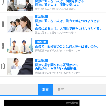
7
面接に通らない人は、面接を怖がる。
面接に通る人は、面接を楽しむ。
面接に通る人と通らない人の30の違い
就職活動
面接に通らない人は、能力で差をつけようとす
8
る。
面接に通る人は、人間性で差をつけようとする。
面接に通る人と通らない人の30の違い
就職活動
9
面接で、面接官のことは何と呼べば良いのか。
就職面接でまず押さえたい30の基本マナー
就職活動
10
面接で必ず聞かれる質問は3つ。
自己紹介・自己PR・志望動機。
就職面接でまず押さえたい30の基本マナー
動画
音声
ストレス対策
1
他人と比べない。
いっそのこと、他人を見ない。
いらいらしない人になる30の方法