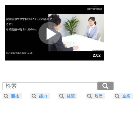
1
いっそのこと、他人を見ない。
いらいらしない人になる30の方法
プラス思考
2
ポジティブになれない原因は、行動しないから。
ポジティブ思考になる30の方法
ストレス対策
3
人生、なんとかなるもの。
2:02
気楽に生きる30の方法
1.0倍速 （478KB 2分2秒）
1.5倍速 （319KB 1分21秒）
自分磨き
4
器の大きい人は、怒りを優しさで表現する。
2.0倍速 （239KB 1分1秒）
器の大きい人になる30の方法
2.5倍速 （192KB 48秒）
面接
能力
確認
履歴
企業
3.0倍速 （160KB 40秒）
プラス思考
5
ネガティブな人は、複雑に考える。
3.5倍速 （137KB 34秒）
ポジティブな人は、シンプルに考える。
4.0倍速 （120KB 30秒）
ポジティブ思考になる30の方法
ストレス対策
6
価値観を捨てると、いらいらも消える。