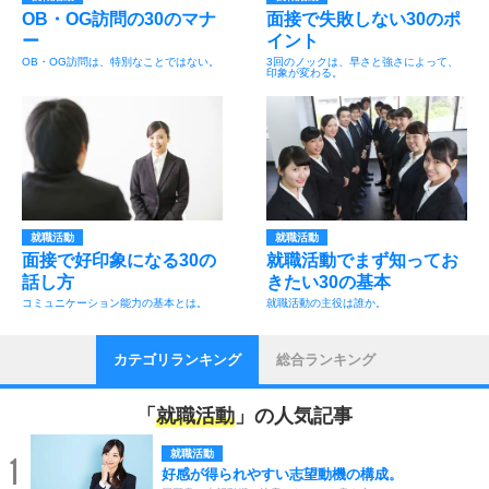
OB・OG訪問の30のマナ
面接で失敗しない30のポ
ー
イント
OB・OG訪問は、特別なことではない。
3回のノックは、早さと強さによって、
印象が変わる。
就職活動
就職活動
面接で好印象になる30の
就職活動でまず知ってお
話し方
きたい30の基本
コミュニケーション能力の基本とは。
就職活動の主役は誰か。
カテゴリランキング
総合ランキング
「
就職活動
」の人気記事
就職活動
1
好感が得られやすい志望動機の構成。