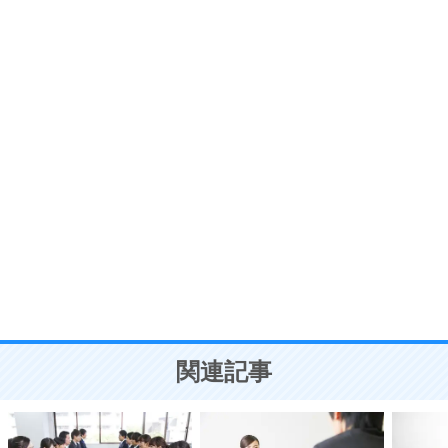
いらいらしない人になる30の方法
プラス思考
7
気持ちはなくていいから、とにかく癖にしてしま
う。
ポジティブ思考になる30の方法
自分磨き
8
いらない物は、徹底的に捨てる。
気品と美しさを身につける30の方法
勉強法
9
謙虚な人こそ、本当に強い人。
頭の使い方がうまくなる30の方法
恋愛学
10
人を好きになったら、まず相手を徹底的に信じる
ことが大切。
恋する人が知っておきたい30の大切なこと
関連記事