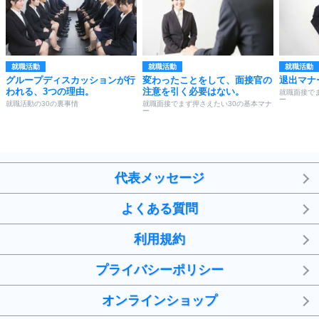
就職活動
就職活動
就職活動
グループディスカッションが行
変わったことをして、面接官の
退出マナ
われる、3つの理由。
注意を引く必要はない。
就職面接で
ー
就職活動の30の裏事情
就職面接でまず押さえたい30の基本マナ
ー
代表メッセージ
よくある質問
利用規約
プライバシーポリシー
オンラインショップ