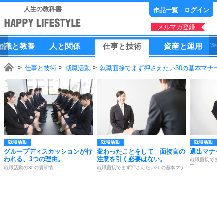
人生の教科書
作品一覧
ログイン
メルマガ登録
知識
と
教養
人
と
関係
仕事
と
技術
資産
と
運用
仕事と技術
就職活動
就職面接でまず押さえたい30の基本マナ
就職活動
就職活動
就職活動
グループディスカッションが行
変わったことをして、面接官の
退出マナ
われる、3つの理由。
注意を引く必要はない。
就職面接で
ー
就職活動の30の裏事情
就職面接でまず押さえたい30の基本マナ
ー