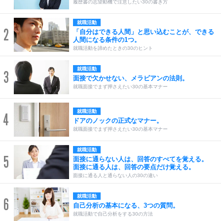
履歴書の志望動機で注意したい30の書き方
就職活動
2
「自分はできる人間」と思い込むことが、できる
人間になる条件の1つ。
就職活動を諦めたときの30のヒント
就職活動
3
面接で欠かせない、メラビアンの法則。
就職面接でまず押さえたい30の基本マナー
就職活動
4
ドアのノックの正式なマナー。
就職面接でまず押さえたい30の基本マナー
就職活動
5
面接に通らない人は、回答のすべてを覚える。
面接に通る人は、回答の要点だけ覚える。
面接に通る人と通らない人の30の違い
就職活動
6
自己分析の基本になる、3つの質問。
就職活動で自己分析をする30の方法