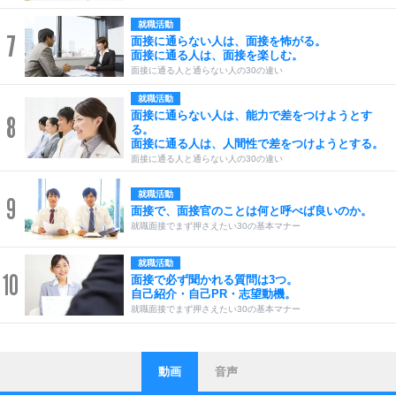
就職活動
7
面接に通らない人は、面接を怖がる。
面接に通る人は、面接を楽しむ。
面接に通る人と通らない人の30の違い
就職活動
面接に通らない人は、能力で差をつけようとす
8
る。
面接に通る人は、人間性で差をつけようとする。
面接に通る人と通らない人の30の違い
就職活動
9
面接で、面接官のことは何と呼べば良いのか。
就職面接でまず押さえたい30の基本マナー
就職活動
10
面接で必ず聞かれる質問は3つ。
自己紹介・自己PR・志望動機。
就職面接でまず押さえたい30の基本マナー
動画
音声
ストレス対策
他人と比べない。