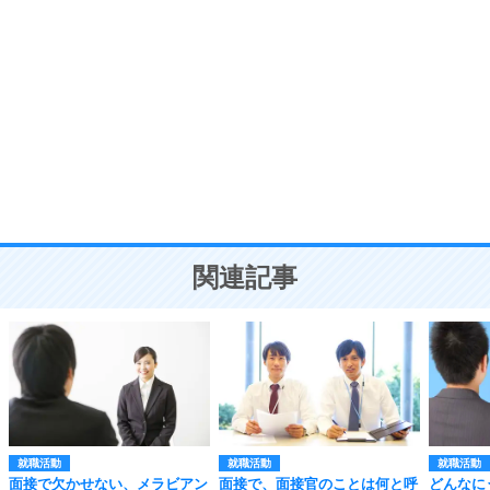
自分磨き
8
いらない物は、徹底的に捨てる。
気品と美しさを身につける30の方法
勉強法
9
謙虚な人こそ、本当に強い人。
頭の使い方がうまくなる30の方法
恋愛学
10
人を好きになったら、まず相手を徹底的に信じる
ことが大切。
恋する人が知っておきたい30の大切なこと
関連記事
就職活動
就職活動
就職活動
面接で欠かせない、メラビアン
面接で、面接官のことは何と呼
どんなに