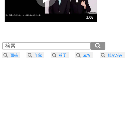
ストレス対策
3
人生、なんとかなるもの。
3:06
気楽に生きる30の方法
1.0倍速 （729KB 3分6秒）
1.5倍速 （486KB 2分4秒）
自分磨き
4
器の大きい人は、怒りを優しさで表現する。
2.0倍速 （365KB 1分33秒）
器の大きい人になる30の方法
2.5倍速 （292KB 1分14秒）
面接
印象
椅子
立ち
前かがみ
3.0倍速 （244KB 1分2秒）
プラス思考
5
ネガティブな人は、複雑に考える。
3.5倍速 （209KB 53秒）
ポジティブな人は、シンプルに考える。
4.0倍速 （183KB 46秒）
ポジティブ思考になる30の方法
ストレス対策
6
価値観を捨てると、いらいらも消える。
いらいらしない人になる30の方法
プラス思考
7
気持ちはなくていいから、とにかく癖にしてしま
う。
ポジティブ思考になる30の方法