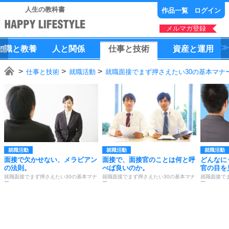
人生の教科書
作品一覧
ログイン
メルマガ登録
知識
と
教養
人
と
関係
仕事
と
技術
資産
と
運用
仕事と技術
就職活動
就職面接でまず押さえたい30の基本マナ
就職活動
就職活動
就職活動
面接で欠かせない、メラビアン
面接で、面接官のことは何と呼
どんなに
の法則。
べば良いのか。
官の目を
就職面接でまず押さえたい30の基本マナ
就職面接でまず押さえたい30の基本マナ
就職面接で
ー
ー
ー