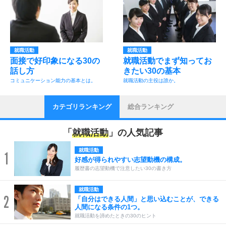
就職活動
就職活動
面接で好印象になる30の
就職活動でまず知ってお
話し方
きたい30の基本
コミュニケーション能力の基本とは。
就職活動の主役は誰か。
カテゴリランキング
総合ランキング
「
就職活動
」の人気記事
就職活動
1
好感が得られやすい志望動機の構成。
履歴書の志望動機で注意したい30の書き方
就職活動
2
「自分はできる人間」と思い込むことが、できる
人間になる条件の1つ。
就職活動を諦めたときの30のヒント