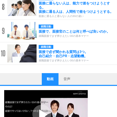
面接に通らない人は、能力で差をつけようとす
8
る。
面接に通る人は、人間性で差をつけようとする。
面接に通る人と通らない人の30の違い
就職活動
9
面接で、面接官のことは何と呼べば良いのか。
就職面接でまず押さえたい30の基本マナー
就職活動
10
面接で必ず聞かれる質問は3つ。
自己紹介・自己PR・志望動機。
就職面接でまず押さえたい30の基本マナー
動画
音声
ストレス対策
1
他人と比べない。
いっそのこと、他人を見ない。
いらいらしない人になる30の方法
プラス思考
2
ポジティブになれない原因は、行動しないから。
ポジティブ思考になる30の方法