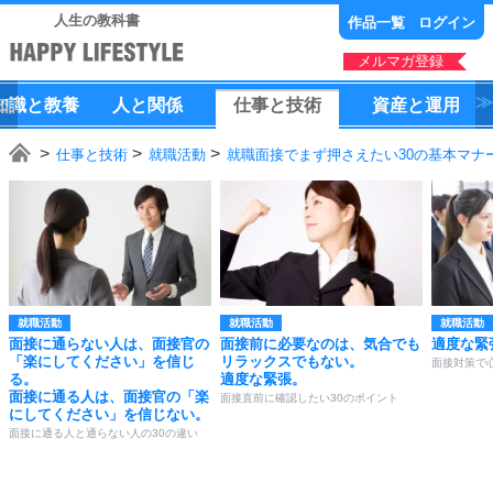
人生の教科書
作品一覧
ログイン
メルマガ登録
知識
と
教養
人
と
関係
仕事
と
技術
資産
と
運用
仕事と技術
就職活動
就職面接でまず押さえたい30の基本マナ
就職活動
就職活動
就職活動
面接に通らない人は、面接官の
面接前に必要なのは、気合でも
適度な緊
「楽にしてください」を信じ
リラックスでもない。
面接対策で
る。
適度な緊張。
面接に通る人は、面接官の「楽
面接直前に確認したい30のポイント
にしてください」を信じない。
面接に通る人と通らない人の30の違い