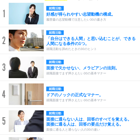
就職活動
1
好感が得られやすい志望動機の構成。
履歴書の志望動機で注意したい30の書き方
就職活動
2
「自分はできる人間」と思い込むことが、できる
人間になる条件の1つ。
就職活動を諦めたときの30のヒント
就職活動
3
面接で欠かせない、メラビアンの法則。
就職面接でまず押さえたい30の基本マナー
就職活動
4
ドアのノックの正式なマナー。
就職面接でまず押さえたい30の基本マナー
就職活動
5
面接に通らない人は、回答のすべてを覚える。
面接に通る人は、回答の要点だけ覚える。
面接に通る人と通らない人の30の違い