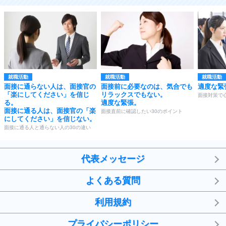
就職活動
就職活動
就職活動
面接に通らない人は、面接官の
面接前に必要なのは、気合でも
適度な緊
「楽にしてください」を信じ
リラックスでもない。
面接対策で
る。
適度な緊張。
面接に通る人は、面接官の「楽
面接直前に確認したい30のポイント
にしてください」を信じない。
面接に通る人と通らない人の30の違い
代表メッセージ
よくある質問
利用規約
プライバシーポリシー