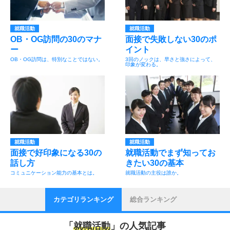
就職活動
就職活動
OB・OG訪問の30のマナ
面接で失敗しない30のポ
ー
イント
OB・OG訪問は、特別なことではない。
3回のノックは、早さと強さによって、
印象が変わる。
就職活動
就職活動
面接で好印象になる30の
就職活動でまず知ってお
話し方
きたい30の基本
コミュニケーション能力の基本とは。
就職活動の主役は誰か。
カテゴリランキング
総合ランキング
「
就職活動
」の人気記事