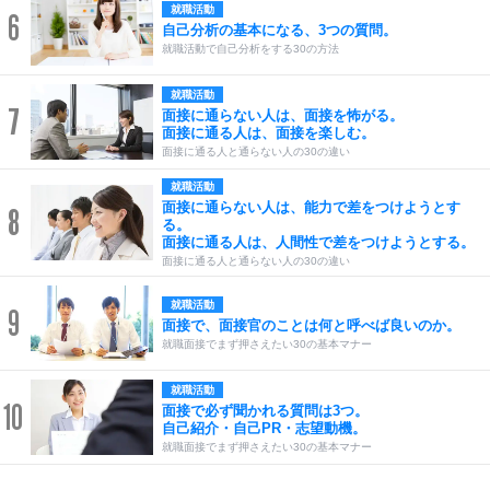
就職活動
6
自己分析の基本になる、3つの質問。
就職活動で自己分析をする30の方法
就職活動
7
面接に通らない人は、面接を怖がる。
面接に通る人は、面接を楽しむ。
面接に通る人と通らない人の30の違い
就職活動
面接に通らない人は、能力で差をつけようとす
8
る。
面接に通る人は、人間性で差をつけようとする。
面接に通る人と通らない人の30の違い
就職活動
9
面接で、面接官のことは何と呼べば良いのか。
就職面接でまず押さえたい30の基本マナー
就職活動
10
面接で必ず聞かれる質問は3つ。
自己紹介・自己PR・志望動機。
就職面接でまず押さえたい30の基本マナー