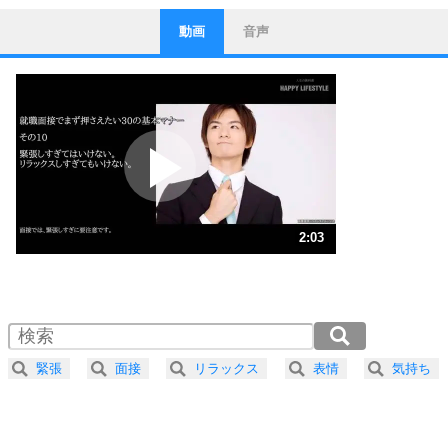
動画
音声
ストレス対策
1
他人と比べない。
いっそのこと、他人を見ない。
いらいらしない人になる30の方法
プラス思考
2
ポジティブになれない原因は、行動しないから。
ポジティブ思考になる30の方法
ストレス対策
3
人生、なんとかなるもの。
2:03
気楽に生きる30の方法
1.0倍速 （484KB 2分3秒）
1.5倍速 （323KB 1分22秒）
自分磨き
4
器の大きい人は、怒りを優しさで表現する。
2.0倍速 （243KB 1分1秒）
器の大きい人になる30の方法
2.5倍速 （194KB 49秒）
緊張
面接
リラックス
表情
気持ち
3.0倍速 （162KB 41秒）
プラス思考
5
ネガティブな人は、複雑に考える。
3.5倍速 （139KB 35秒）
ポジティブな人は、シンプルに考える。
4.0倍速 （122KB 30秒）
ポジティブ思考になる30の方法