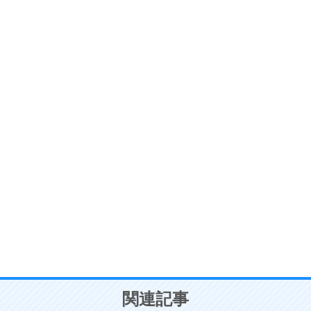
ストレス対策
6
価値観を捨てると、いらいらも消える。
いらいらしない人になる30の方法
プラス思考
7
気持ちはなくていいから、とにかく癖にしてしま
う。
ポジティブ思考になる30の方法
自分磨き
8
いらない物は、徹底的に捨てる。
気品と美しさを身につける30の方法
勉強法
9
謙虚な人こそ、本当に強い人。
頭の使い方がうまくなる30の方法
恋愛学
10
人を好きになったら、まず相手を徹底的に信じる
ことが大切。
恋する人が知っておきたい30の大切なこと
関連記事