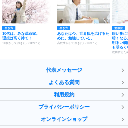
生き方
生き方
勉強法
10代は、みな革命家。
あなたは今、世界観を広げるた
暗い夜に
理想は高く持て！
めに、勉強している。
暗くなる
明るい朝
10代がしておきたい30のこと
高校生がしておきたい30のこと
も明るく
成功するた
代表メッセージ
よくある質問
利用規約
プライバシーポリシー
オンラインショップ