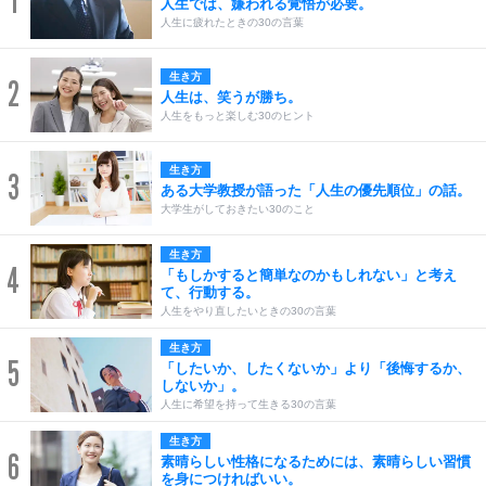
1
人生では、嫌われる覚悟が必要。
人生に疲れたときの30の言葉
生き方
2
人生は、笑うが勝ち。
人生をもっと楽しむ30のヒント
生き方
3
ある大学教授が語った「人生の優先順位」の話。
大学生がしておきたい30のこと
生き方
4
「もしかすると簡単なのかもしれない」と考え
て、行動する。
人生をやり直したいときの30の言葉
生き方
5
「したいか、したくないか」より「後悔するか、
しないか」。
人生に希望を持って生きる30の言葉
生き方
6
素晴らしい性格になるためには、素晴らしい習慣
を身につければいい。