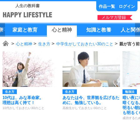
人生の教科書
作品一覧
ログイン
メルマガ登録
康
家庭
と
教育
心
と
精神
知識
と
教養
人
と
関
心と精神
生き方
中学生がしておきたい30のこと
親が言う前
生き方
生き方
勉強法
10代は、みな革命家。
あなたは今、世界観を広げるた
暗い夜に
理想は高く持て！
めに、勉強している。
暗くなる
明るい朝
10代がしておきたい30のこと
高校生がしておきたい30のこと
も明るく
成功するた