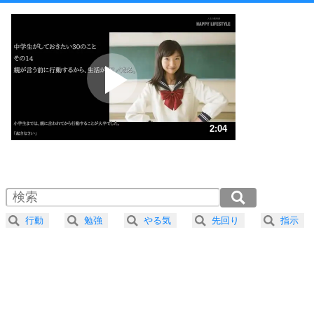
1
他人と比べない。
いっそのこと、他人を見ない。
いらいらしない人になる30の方法
プラス思考
2
ポジティブになれない原因は、行動しないから。
ポジティブ思考になる30の方法
ストレス対策
3
人生、なんとかなるもの。
2:04
気楽に生きる30の方法
1.0倍速 （487KB 2分4秒）
1.5倍速 （325KB 1分22秒）
自分磨き
4
器の大きい人は、怒りを優しさで表現する。
2.0倍速 （244KB 1分2秒）
器の大きい人になる30の方法
2.5倍速 （195KB 49秒）
行動
勉強
やる気
先回り
指示
3.0倍速 （163KB 41秒）
プラス思考
5
ネガティブな人は、複雑に考える。
3.5倍速 （140KB 35秒）
ポジティブな人は、シンプルに考える。
4.0倍速 （122KB 31秒）
ポジティブ思考になる30の方法
ストレス対策
6
価値観を捨てると、いらいらも消える。