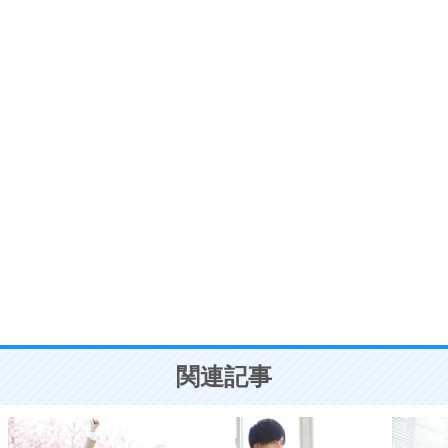
いらいらしない人になる30の方法
プラス思考
7
気持ちはなくていいから、とにかく癖にしてしま
う。
ポジティブ思考になる30の方法
自分磨き
8
いらない物は、徹底的に捨てる。
気品と美しさを身につける30の方法
勉強法
9
謙虚な人こそ、本当に強い人。
頭の使い方がうまくなる30の方法
恋愛学
10
人を好きになったら、まず相手を徹底的に信じる
ことが大切。
恋する人が知っておきたい30の大切なこと
関連記事