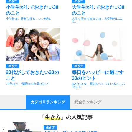
生き方
生き方
小学生がしておきたい30
大学生がしておきたい30
のこと
のこと
小学校は、授業以外も、いい勉強。
人生を変える出会いは、大学時代にあ
る。
生き方
生き方
20代がしておきたい30の
毎日をハッピーに過ごす
こと
30のヒント
20代ほど、激動の10年間はない。
あなたは今、歴史をつくっているところ
である。
カテゴリランキング
総合ランキング
「
生き方
」の人気記事
生き方