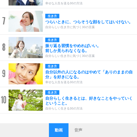
幸せな人生を送る30の方法
生き方
7
つらいときに、つらそうな顔をしてはいけない。
自分らしい生き方に気づく30の言葉
生き方
8
振り返る習慣をやめればいい。
前しか見られなくなる。
自分らしい生き方に気づく30の言葉
生き方
9
自分以外の人になるのはやめて「ありのままの自
分」を好きになる。
幸せな人生を送る30の方法
生き方
10
自分らしく生きるとは、好きなことをやっていく
ということ。
自分らしく生きる30の方法
動画
音声
ストレス対策