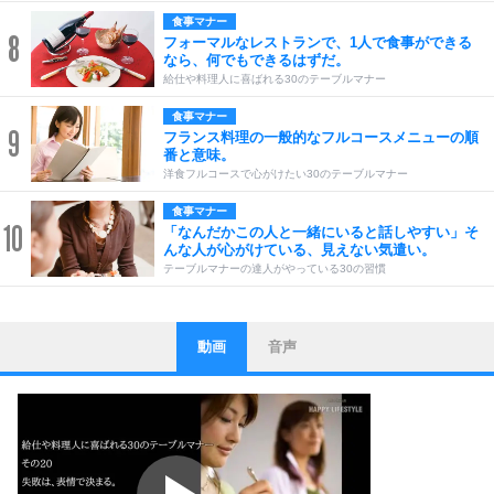
食事マナー
8
フォーマルなレストランで、1人で食事ができる
なら、何でもできるはずだ。
給仕や料理人に喜ばれる30のテーブルマナー
食事マナー
9
フランス料理の一般的なフルコースメニューの順
番と意味。
洋食フルコースで心がけたい30のテーブルマナー
食事マナー
10
「なんだかこの人と一緒にいると話しやすい」そ
んな人が心がけている、見えない気遣い。
テーブルマナーの達人がやっている30の習慣
動画
音声
ストレス対策
1
他人と比べない。
いっそのこと、他人を見ない。
いらいらしない人になる30の方法
プラス思考
2
ポジティブになれない原因は、行動しないから。