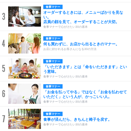
食事マナー
オーダーするときには、メニューばかりを見な
3
い。
店員の顔を見て、オーダーすることが大切。
食事マナーで心がけたい30の基本
食事マナー
4
何も買わずに、お店から出るときのマナー。
お店に好かれるお客さんになる30の方法
食事マナー
5
「いただきます」とは「命をいただきます」とい
う意味。
食事マナーで心がけたい30の基本
食事マナー
6
「お金を払ってやる」ではなく「お金を払わせて
いただく」という人が、かっこいい人。
食事マナーで心がけたい30の基本
食事マナー
7
食事が済んだら、きちんと椅子を戻す。
食事マナーで心がけたい30の基本