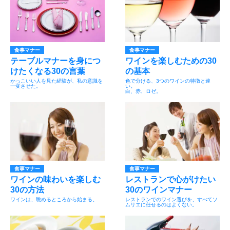
食事マナー
食事マナー
テーブルマナーを身につ
ワインを楽しむための30
けたくなる30の言葉
の基本
かっこいい人を見た経験が、私の意識を
色で分ける、3つのワインの特徴と違
一変させた。
い。
白、赤、ロゼ。
食事マナー
食事マナー
ワインの味わいを楽しむ
レストランで心がけたい
30の方法
30のワインマナー
ワインは、眺めるところから始まる。
レストランでのワイン選びを、すべてソ
ムリエに任せるのはよくない。