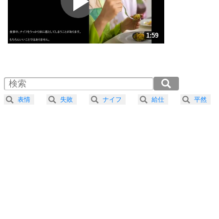
ポジティブ思考になる30の方法
ストレス対策
3
人生、なんとかなるもの。
1:59
気楽に生きる30の方法
1.0倍速 （468KB 1分59秒）
1.5倍速 （312KB 1分19秒）
自分磨き
4
器の大きい人は、怒りを優しさで表現する。
2.0倍速 （234KB 59秒）
器の大きい人になる30の方法
2.5倍速 （188KB 47秒）
表情
失敗
ナイフ
給仕
平然
3.0倍速 （156KB 39秒）
プラス思考
5
ネガティブな人は、複雑に考える。
3.5倍速 （134KB 34秒）
ポジティブな人は、シンプルに考える。
4.0倍速 （118KB 29秒）
ポジティブ思考になる30の方法
ストレス対策
6
価値観を捨てると、いらいらも消える。
いらいらしない人になる30の方法
プラス思考
7
気持ちはなくていいから、とにかく癖にしてしま
う。
ポジティブ思考になる30の方法