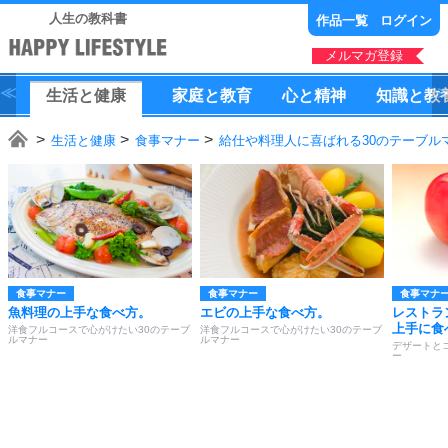
人生の教科書
作品一覧
ログイン
メルマガ登録
生活
と
健康
家庭
と
教育
心
と
精神
知識
と
教
生活と健康
食事マナー
給仕や料理人に喜ばれる30のテーブル
食事マナー
食事マナー
食事マナ
魚料理の上手な食べ方。
エビの上手な食べ方。
レストラ
上手に食
洋食フルコースで心がけたい30のテーブ
洋食フルコースで心がけたい30のテーブ
ルマナー
ルマナー
デザートと
ー