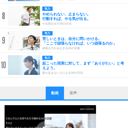
気力
8
やめられない、止まらない。
行動すれば、やる気が出る。
やる気を出す30の方法
気力
9
苦しいときは、自分に問いかける。
「ここで頑張らなければ、いつ頑張るのか」
頑張る力がみなぎる30の言葉
気力
10
起こった現実に対して、まず「ありがたい」と考
えよう。
落ち込まない人になる30の方法
動画
音声
ストレス対策
1
他人と比べない。
いっそのこと、他人を見ない。
いらいらしない人になる30の方法
プラス思考
2
ポジティブになれない原因は、行動しないから。