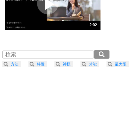
ポジティブ思考になる30の方法
ストレス対策
3
人生、なんとかなるもの。
2:02
気楽に生きる30の方法
1.0倍速 （481KB 2分2秒）
1.5倍速 （321KB 1分22秒）
自分磨き
4
器の大きい人は、怒りを優しさで表現する。
2.0倍速 （241KB 1分1秒）
器の大きい人になる30の方法
2.5倍速 （193KB 49秒）
方法
特徴
神様
才能
最大限
3.0倍速 （161KB 41秒）
プラス思考
5
ネガティブな人は、複雑に考える。
3.5倍速 （138KB 35秒）
ポジティブな人は、シンプルに考える。
4.0倍速 （121KB 30秒）
ポジティブ思考になる30の方法
ストレス対策
6
価値観を捨てると、いらいらも消える。
いらいらしない人になる30の方法
プラス思考
7
気持ちはなくていいから、とにかく癖にしてしま
う。