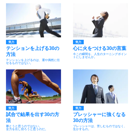
気力
気力
テンションを上げる30の
心に火をつける30の言葉
方法
今この瞬間を、人生のターニングポイン
トにしませんか。
テンションを上げるのは、運や偶然に任
せるものではない。
気力
気力
試合で結果を出す30の方
プレッシャーに強くなる
法
30の方法
勝とうと思うのではない。
プレッシャーは、苦しむものではなく、
全力を出し切ろうと思うのだ。
生かすもの。