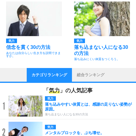
気力
気力
信念を貫く30の方法
落ち込まない人になる30
の方法
あなたは自分らしい生き方を説明できま
すか。
落ち込みにくい体質をつくろう。
カテゴリランキング
総合ランキング
「
気力
」の人気記事
気力
1
落ち込みやすい体質とは、感謝の足りない姿勢が
原因。
落ち込まない人になる30の方法
気力
2
メンタルブロックを、ぶち壊せ。