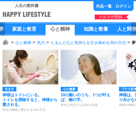
人生の教科書
作品一覧
ログイン
メルマガ登録
康
家庭
と
教育
心
と
精神
知識
と
教養
人
と
関
心と精神
気力
たるんだ心と気持ちを引き締める30の方法
夢
生き方
心の健康
プラス思
神様はトイレにいる。
10の願いのうち、1つが叶え
神様は、
トイレを掃除すると、神様から
ば、御の字。
り向かな
愛される。
幸せな気分になる30の言葉
奇跡の神様
幸せの神様に愛される30の方法