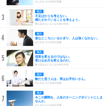
心に火をつける30の言葉
気力
3
不足ばかりを考えない。
満たされていることを考えよう。
落ち込まない人になる30の方法
気力
4
楽なところにいるかぎり、人は強くなれない。
心に火をつける30の言葉
気力
5
現実を変えるのではない。
受け止め方を変えるのだ。
落ち込まない人になる30の方法
気力
6
敵だと思う人は、実はお手伝いさん。
心に火をつける30の言葉
気力
7
今この瞬間を、人生のターニングポイントにしま
せんか。
心に火をつける30の言葉