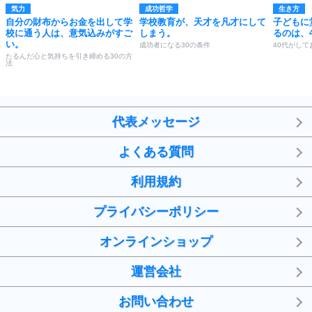
気力
成功哲学
生き方
自分の財布からお金を出して学
学校教育が、天才を凡才にして
子どもに
校に通う人は、意気込みがすご
しまう。
るのは、
い。
成功者になる30の条件
40代がして
たるんだ心と気持ちを引き締める30の方
法
代表メッセージ
よくある質問
利用規約
プライバシーポリシー
オンラインショップ
運営会社
お問い合わせ