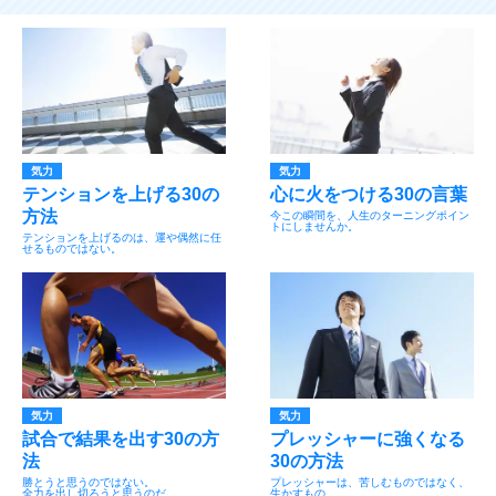
気力
気力
テンションを上げる30の
心に火をつける30の言葉
方法
今この瞬間を、人生のターニングポイン
トにしませんか。
テンションを上げるのは、運や偶然に任
せるものではない。
気力
気力
試合で結果を出す30の方
プレッシャーに強くなる
法
30の方法
勝とうと思うのではない。
プレッシャーは、苦しむものではなく、
全力を出し切ろうと思うのだ。
生かすもの。