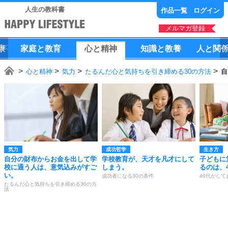
人生の教科書
作品一覧
ログイン
メルマガ登録
康
家庭
と
教育
心
と
精神
知識
と
教養
人
と
関
心と精神
気力
たるんだ心と気持ちを引き締める30の方法
自
気力
成功哲学
生き方
自分の財布からお金を出して学
学校教育が、天才を凡才にして
子どもに
校に通う人は、意気込みがすご
しまう。
るのは、
い。
成功者になる30の条件
40代がして
たるんだ心と気持ちを引き締める30の方
法