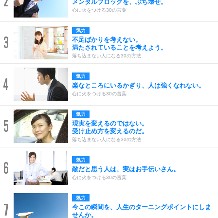
2
メンタルブロックを、ぶち壊せ。
心に火をつける30の言葉
気力
3
不足ばかりを考えない。
満たされていることを考えよう。
落ち込まない人になる30の方法
気力
4
楽なところにいるかぎり、人は強くなれない。
心に火をつける30の言葉
気力
5
現実を変えるのではない。
受け止め方を変えるのだ。
落ち込まない人になる30の方法
気力
6
敵だと思う人は、実はお手伝いさん。
心に火をつける30の言葉
気力
7
今この瞬間を、人生のターニングポイントにしま
せんか。