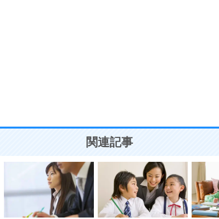
ポジティブ思考になる30の方法
自分磨き
8
いらない物は、徹底的に捨てる。
気品と美しさを身につける30の方法
勉強法
9
謙虚な人こそ、本当に強い人。
頭の使い方がうまくなる30の方法
恋愛学
10
人を好きになったら、まず相手を徹底的に信じる
ことが大切。
恋する人が知っておきたい30の大切なこと
関連記事