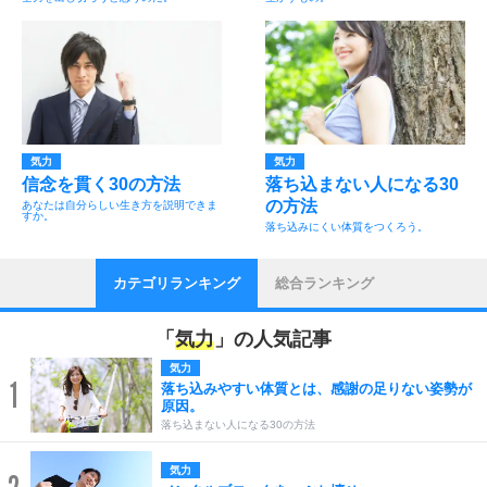
気力
気力
信念を貫く30の方法
落ち込まない人になる30
の方法
あなたは自分らしい生き方を説明できま
すか。
落ち込みにくい体質をつくろう。
カテゴリランキング
総合ランキング
「
気力
」の人気記事
気力
1
落ち込みやすい体質とは、感謝の足りない姿勢が
原因。
落ち込まない人になる30の方法
気力