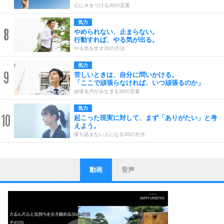
心に火をつける30の言葉
気力
8
やめられない、止まらない。
行動すれば、やる気が出る。
やる気を出す30の方法
気力
9
苦しいときは、自分に問いかける。
「ここで頑張らなければ、いつ頑張るのか」
頑張る力がみなぎる30の言葉
気力
10
起こった現実に対して、まず「ありがたい」と考
えよう。
落ち込まない人になる30の方法
動画
音声
ストレス対策
1
他人と比べない。
いっそのこと、他人を見ない。
いらいらしない人になる30の方法
プラス思考