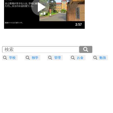
2
ポジティブになれない原因は、行動しないから。
ポジティブ思考になる30の方法
ストレス対策
3
人生、なんとかなるもの。
2:57
気楽に生きる30の方法
1.0倍速 （696KB 2分57秒）
1.5倍速 （464KB 1分58秒）
自分磨き
4
器の大きい人は、怒りを優しさで表現する。
2.0倍速 （348KB 1分29秒）
器の大きい人になる30の方法
2.5倍速 （279KB 1分11秒）
学校
独学
管理
お金
勉強
3.0倍速 （233KB 59秒）
プラス思考
5
ネガティブな人は、複雑に考える。
3.5倍速 （199KB 50秒）
ポジティブな人は、シンプルに考える。
4.0倍速 （175KB 44秒）
ポジティブ思考になる30の方法
ストレス対策
6
価値観を捨てると、いらいらも消える。
いらいらしない人になる30の方法
プラス思考
7
気持ちはなくていいから、とにかく癖にしてしま
う。