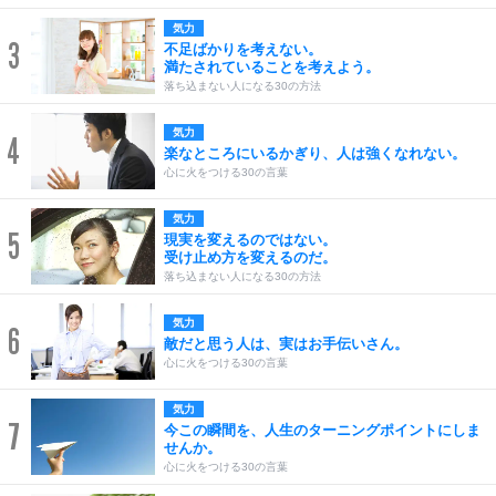
気力
3
不足ばかりを考えない。
満たされていることを考えよう。
落ち込まない人になる30の方法
気力
4
楽なところにいるかぎり、人は強くなれない。
心に火をつける30の言葉
気力
5
現実を変えるのではない。
受け止め方を変えるのだ。
落ち込まない人になる30の方法
気力
6
敵だと思う人は、実はお手伝いさん。
心に火をつける30の言葉
気力
7
今この瞬間を、人生のターニングポイントにしま
せんか。
心に火をつける30の言葉