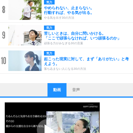
気力
8
やめられない、止まらない。
行動すれば、やる気が出る。
やる気を出す30の方法
気力
9
苦しいときは、自分に問いかける。
「ここで頑張らなければ、いつ頑張るのか」
頑張る力がみなぎる30の言葉
気力
10
起こった現実に対して、まず「ありがたい」と考
えよう。
落ち込まない人になる30の方法
動画
音声
ストレス対策
1
他人と比べない。
いっそのこと、他人を見ない。
いらいらしない人になる30の方法
プラス思考
2
ポジティブになれない原因は、行動しないから。
ポジティブ思考になる30の方法