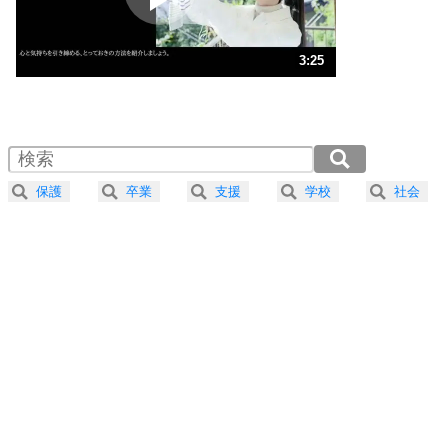
ストレス対策
3
人生、なんとかなるもの。
3:25
気楽に生きる30の方法
1.0倍速 （802KB 3分25秒）
1.5倍速 （535KB 2分16秒）
自分磨き
4
器の大きい人は、怒りを優しさで表現する。
2.0倍速 （401KB 1分42秒）
器の大きい人になる30の方法
2.5倍速 （321KB 1分22秒）
保護
卒業
支援
学校
社会
3.0倍速 （268KB 1分8秒）
プラス思考
5
ネガティブな人は、複雑に考える。
3.5倍速 （230KB 58秒）
ポジティブな人は、シンプルに考える。
4.0倍速 （201KB 51秒）
ポジティブ思考になる30の方法
ストレス対策
6
価値観を捨てると、いらいらも消える。
いらいらしない人になる30の方法
プラス思考
7
気持ちはなくていいから、とにかく癖にしてしま
う。
ポジティブ思考になる30の方法