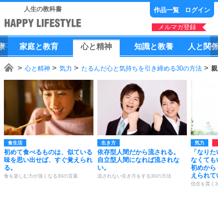
人生の教科書
作品一覧
ログイン
メルマガ登録
康
家庭
と
教育
心
と
精神
知識
と
教養
人
と
関
心と精神
気力
たるんだ心と気持ちを引き締める30の方法
親
食生活
生き方
気力
初めて食べるものは、似ている
依存型人間だから流される。
「なりた
味を思い出せば、すぐ覚えられ
自立型人間になれば流されな
なくても
る。
い。
初めから
えられて
食を楽しむ力が強くなる30の言葉
流されない生き方をする30の方法
信念を貫く3