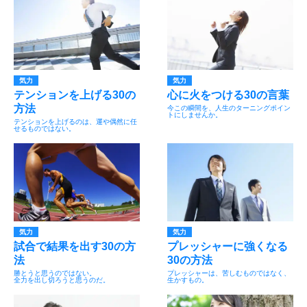
気力
気力
テンションを上げる30の
心に火をつける30の言葉
方法
今この瞬間を、人生のターニングポイン
トにしませんか。
テンションを上げるのは、運や偶然に任
せるものではない。
気力
気力
試合で結果を出す30の方
プレッシャーに強くなる
法
30の方法
勝とうと思うのではない。
プレッシャーは、苦しむものではなく、
全力を出し切ろうと思うのだ。
生かすもの。