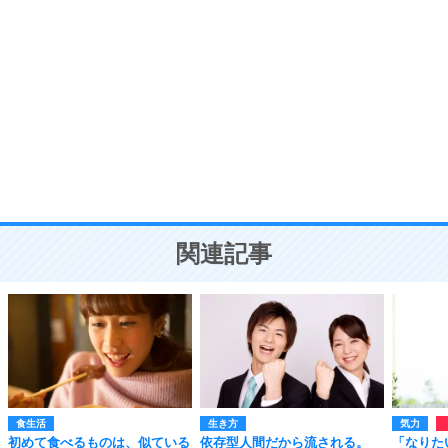
自分磨き
8
いらない物は、徹底的に捨てる。
気品と美しさを身につける30の方法
勉強法
9
謙虚な人こそ、本当に強い人。
頭の使い方がうまくなる30の方法
恋愛学
10
人を好きになったら、まず相手を徹底的に信じる
ことが大切。
恋する人が知っておきたい30の大切なこと
関連記事
食生活
生き方
気力
初めて食べるものは、似ている
依存型人間だから流される。
「なりた