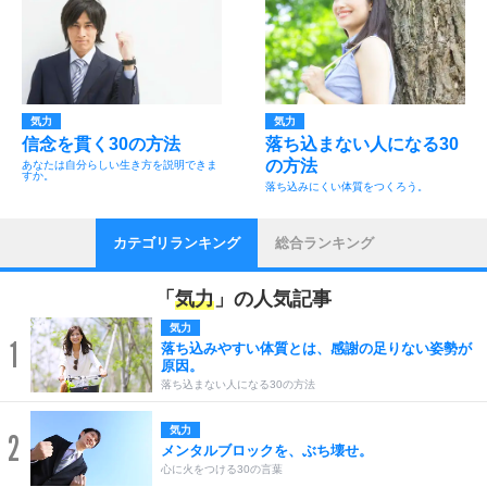
気力
気力
信念を貫く30の方法
落ち込まない人になる30
の方法
あなたは自分らしい生き方を説明できま
すか。
落ち込みにくい体質をつくろう。
カテゴリランキング
総合ランキング
「
気力
」の人気記事
気力
1
落ち込みやすい体質とは、感謝の足りない姿勢が
原因。
落ち込まない人になる30の方法
気力
2
メンタルブロックを、ぶち壊せ。
心に火をつける30の言葉