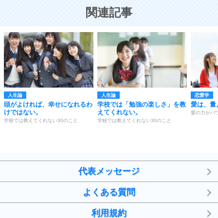
恋する人が知っておきたい30の大切なこと
関連記事
人生論
人生論
恋愛学
頭がよければ、幸せになれるわ
学校では「勉強の楽しさ」を教
愛は、量
けではない。
えてくれない。
愛の力がパ
学校では教えてくれない30のこと
学校では教えてくれない30のこと
代表メッセージ
よくある質問
利用規約