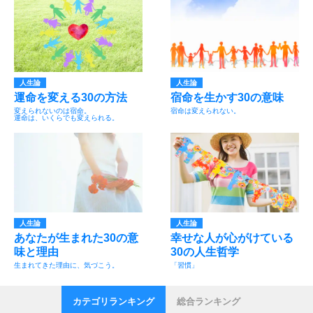
人生論
人生論
運命を変える30の方法
宿命を生かす30の意味
変えられないのは宿命。
宿命は変えられない。
運命は、いくらでも変えられる。
人生論
人生論
あなたが生まれた30の意
幸せな人が心がけている
味と理由
30の人生哲学
生まれてきた理由に、気づこう。
「習慣」
カテゴリランキング
総合ランキング