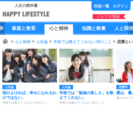
人生の教科書
作品一覧
ログイン
メルマガ登録
康
家庭
と
教育
心
と
精神
知識
と
教養
人
と
関
心と精神
人生論
学校では教えてくれない30のこと
恋愛とい
人生論
人生論
恋愛学
頭がよければ、幸せになれるわ
学校では「勉強の楽しさ」を教
愛は、量
けではない。
えてくれない。
愛の力がパ
学校では教えてくれない30のこと
学校では教えてくれない30のこと