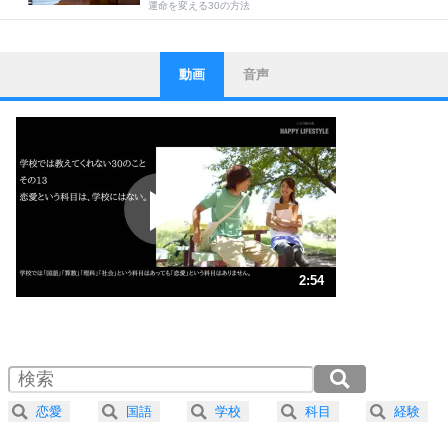
運命を変える30の方法
動画
音声
ストレス対策
1
他人と比べない。
いっそのこと、他人を見ない。
いらいらしない人になる30の方法
プラス思考
2
ポジティブになれない原因は、行動しないから。
ポジティブ思考になる30の方法
ストレス対策
3
人生、なんとかなるもの。
2:54
気楽に生きる30の方法
1.0倍速 （682KB 2分54秒）
1.5倍速 （455KB 1分56秒）
自分磨き
4
器の大きい人は、怒りを優しさで表現する。
2.0倍速 （341KB 1分27秒）
器の大きい人になる30の方法
2.5倍速 （273KB 1分9秒）
恋愛
国語
学校
科目
経験
3.0倍速 （228KB 58秒）
プラス思考
ネガティブな人は、複雑に考える。