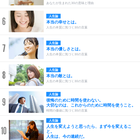
あなたが生まれた30の意味と理由
人生論
6
本当の幸せとは。
人生の本質に気づく30の言葉
人生論
7
本当の優しさとは。
人生の本質に気づく30の言葉
人生論
8
本当の敵とは。
人生の本質に気づく30の言葉
人生論
9
後悔のために時間を使わない。
大切なのは、これからのために時間を使うこと。
時間の価値に気づく30の言葉
人生論
人生を変えようと思ったら、まず今を変えるこ
10
と。
人生は、今の連続だ。