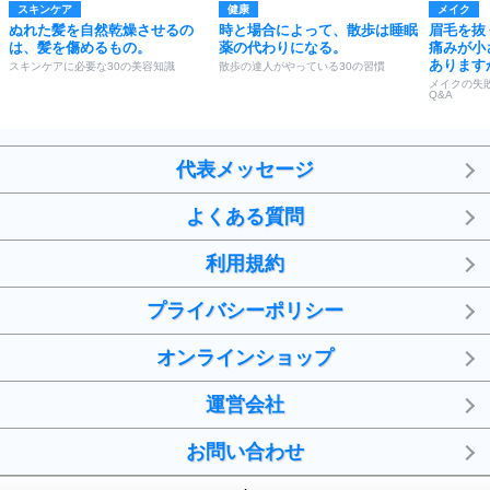
スキンケア
健康
メイク
ぬれた髪を自然乾燥させるの
時と場合によって、散歩は睡眠
眉毛を抜
は、髪を傷めるもの。
薬の代わりになる。
痛みが小
あります
スキンケアに必要な30の美容知識
散歩の達人がやっている30の習慣
メイクの失
Q&A
代表メッセージ
よくある質問
利用規約
プライバシーポリシー
オンラインショップ
運営会社
お問い合わせ