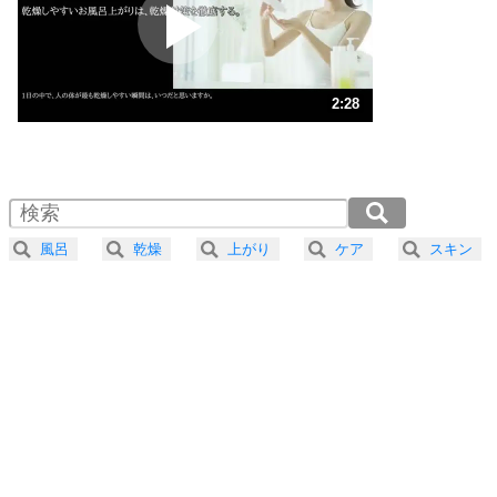
2
ポジティブになれない原因は、行動しないから。
ポジティブ思考になる30の方法
ストレス対策
3
人生、なんとかなるもの。
2:28
気楽に生きる30の方法
1.0倍速 （582KB 2分28秒）
1.5倍速 （388KB 1分39秒）
自分磨き
4
器の大きい人は、怒りを優しさで表現する。
2.0倍速 （291KB 1分14秒）
器の大きい人になる30の方法
2.5倍速 （233KB 59秒）
風呂
乾燥
上がり
ケア
スキン
3.0倍速 （194KB 49秒）
プラス思考
5
ネガティブな人は、複雑に考える。
3.5倍速 （167KB 42秒）
ポジティブな人は、シンプルに考える。
4.0倍速 （146KB 37秒）
ポジティブ思考になる30の方法
ストレス対策
6
価値観を捨てると、いらいらも消える。
いらいらしない人になる30の方法
プラス思考
7
気持ちはなくていいから、とにかく癖にしてしま
う。