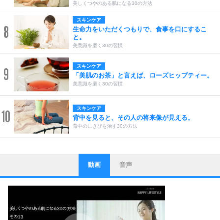
美しくつやのある肌になる30の方法
スキンケア
8
生命力をいただくつもりで、食事を口にするこ
と。
美意識を磨く30の習慣
スキンケア
9
「美肌のお茶」と言えば、ローズヒップティー。
美意識を磨く30の習慣
スキンケア
10
背中を見ると、その人の将来像が見える。
背中のにきびを治す30の方法
動画
音声
ストレス対策
1
他人と比べない。
いっそのこと、他人を見ない。
いらいらしない人になる30の方法
プラス思考