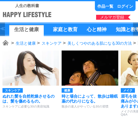
人生の教科書
作品一覧
ログイン
メルマガ登録
生活
と
健康
家庭
と
教育
心
と
精神
知識
と
教
生活と健康
スキンケア
美しくつやのある肌になる30の方法
スキンケア
健康
メイク
ぬれた髪を自然乾燥させるの
時と場合によって、散歩は睡眠
眉毛を抜
は、髪を傷めるもの。
薬の代わりになる。
痛みが小
あります
スキンケアに必要な30の美容知識
散歩の達人がやっている30の習慣
メイクの失
Q&A