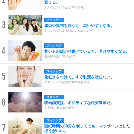
変える。
大人のにきびを治す30の方法
スキンケア
3
悪口や批判を言うと、老いやすくなる。
美しくつやのある肌になる30の方法
スキンケア
4
甘いものばかり食べていると、老けやすくなる。
美意識を磨く30の習慣
スキンケア
5
化粧水をつけて、すぐ乳液を塗らない。
スキンケアに必要な30の美容知識
スキンケア
6
映画鑑賞は、ポジティブな現実逃避だ。
美意識を磨く30の習慣
スキンケア
7
睡眠時間の10分を削ってでも、マッサージはした
ほうがいい。