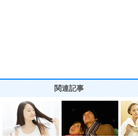
ポジティブ思考になる30の方法
自分磨き
8
いらない物は、徹底的に捨てる。
気品と美しさを身につける30の方法
勉強法
9
謙虚な人こそ、本当に強い人。
頭の使い方がうまくなる30の方法
恋愛学
10
人を好きになったら、まず相手を徹底的に信じる
ことが大切。
恋する人が知っておきたい30の大切なこと
関連記事