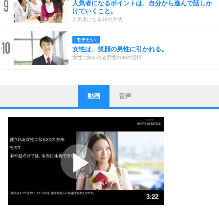
9
人気者になるポイントは、自分から進んで話しか
けていくこと。
人気者になる30の方法
モテたい
10
女性は、笑顔の男性に引かれる。
女性に好かれる男性の30の習慣
動画
音声
ストレス対策
1
他人と比べない。
いっそのこと、他人を見ない。
いらいらしない人になる30の方法
プラス思考
2
ポジティブになれない原因は、行動しないから。
ポジティブ思考になる30の方法
ストレス対策
3
人生、なんとかなるもの。
3:22
気楽に生きる30の方法
1.0倍速 （791KB 3分22秒）