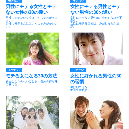
モテたい
モテたい
男性にモテる女性とモテ
女性にモテる男性とモテ
ない女性の30の違い
ない男性の30の違い
男性にモテない女性は、くしゃみがうる
女性にモテない男性は、身だしなみが不
さい。
衛生。
男性にモテる女性は、くしゃみがかわい
女性にモテる男性は、身だしなみが清
い。
潔。
モテたい
モテたい
モテる女になる30の方法
女性に好かれる男性の30
の習慣
変更しようのないことを、自分の持ち味
に変える。
男は顔ではない。
中身で勝負する。