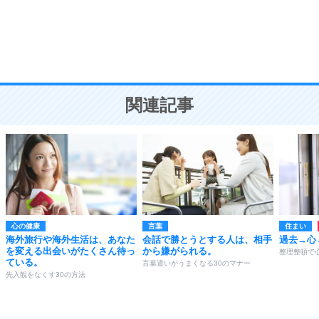
勉強法
9
謙虚な人こそ、本当に強い人。
頭の使い方がうまくなる30の方法
恋愛学
10
人を好きになったら、まず相手を徹底的に信じる
ことが大切。
恋する人が知っておきたい30の大切なこと
関連記事
心の健康
言葉
住まい
海外旅行や海外生活は、あなた
会話で勝とうとする人は、相手
過去→心
を変える出会いがたくさん待っ
から嫌がられる。
整理整頓で
ている。
言葉遣いがうまくなる30のマナー
先入観をなくす30の方法