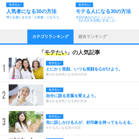
モテたい
モテたい
人気者になる30の方法
モテる人になる30の方法
周りを楽しませる「人気者」になろう。
今日のあなたのミッション。
「3人の人を元気にすること」
カテゴリランキング
総合ランキング
「
モテたい
」の人気記事
モテたい
1
とにかく笑顔、いつも笑顔を心がけよう。
愛される女性になる30の方法
モテたい
2
自分に語る言葉を変えよう。
愛される女性になる30の方法
モテたい
3
先に話しかける人が、好印象を持ってもらえる。
モテる人になる30の方法