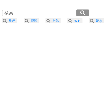
1.5倍速 （527KB 2分14秒）
自分磨き
4
器の大きい人は、怒りを優しさで表現する。
2.0倍速 （396KB 1分41秒）
器の大きい人になる30の方法
2.5倍速 （317KB 1分20秒）
旅行
理解
文化
答え
驚き
3.0倍速 （264KB 1分7秒）
プラス思考
5
ネガティブな人は、複雑に考える。
3.5倍速 （227KB 57秒）
ポジティブな人は、シンプルに考える。
4.0倍速 （198KB 50秒）
ポジティブ思考になる30の方法
ストレス対策
6
価値観を捨てると、いらいらも消える。
いらいらしない人になる30の方法
プラス思考
7
気持ちはなくていいから、とにかく癖にしてしま
う。
ポジティブ思考になる30の方法
自分磨き
8
いらない物は、徹底的に捨てる。
気品と美しさを身につける30の方法