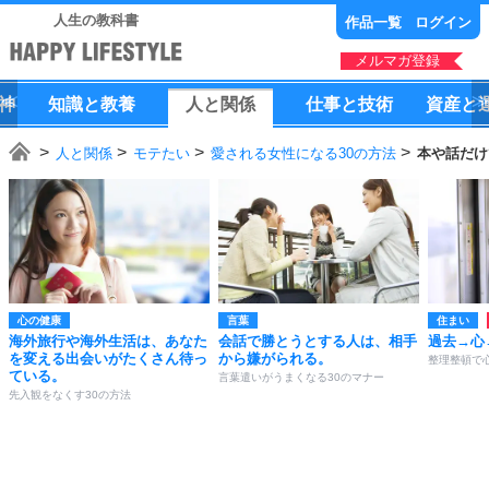
人生の教科書
作品一覧
ログイン
メルマガ登録
神
知識
と
教養
人
と
関係
仕事
と
技術
資産
と
人と関係
モテたい
愛される女性になる30の方法
本や話だけ
心の健康
言葉
住まい
海外旅行や海外生活は、あなた
会話で勝とうとする人は、相手
過去→心
を変える出会いがたくさん待っ
から嫌がられる。
整理整頓で
ている。
言葉遣いがうまくなる30のマナー
先入観をなくす30の方法