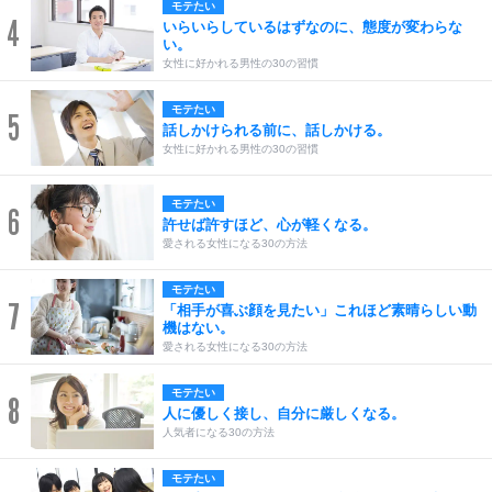
モテたい
4
いらいらしているはずなのに、態度が変わらな
い。
女性に好かれる男性の30の習慣
モテたい
5
話しかけられる前に、話しかける。
女性に好かれる男性の30の習慣
モテたい
6
許せば許すほど、心が軽くなる。
愛される女性になる30の方法
モテたい
7
「相手が喜ぶ顔を見たい」これほど素晴らしい動
機はない。
愛される女性になる30の方法
モテたい
8
人に優しく接し、自分に厳しくなる。
人気者になる30の方法
モテたい