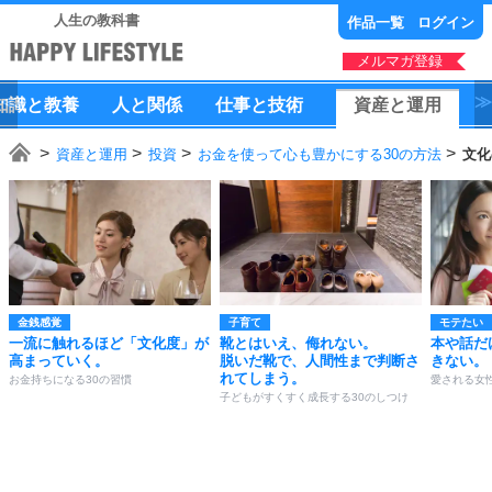
人生の教科書
作品一覧
ログイン
メルマガ登録
知識
と
教養
人
と
関係
仕事
と
技術
資産
と
運用
資産と運用
投資
お金を使って心も豊かにする30の方法
文化
金銭感覚
子育て
モテたい
一流に触れるほど「文化度」が
靴とはいえ、侮れない。
本や話だ
高まっていく。
脱いだ靴で、人間性まで判断さ
きない。
れてしまう。
お金持ちになる30の習慣
愛される女
子どもがすくすく成長する30のしつけ