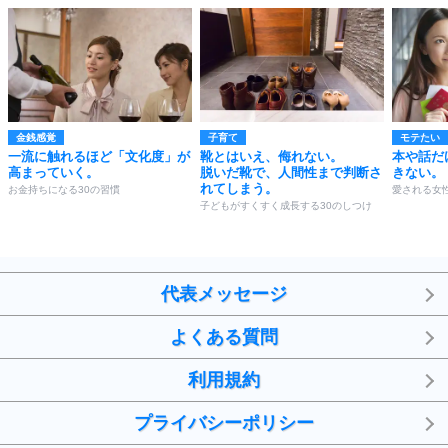
金銭感覚
子育て
モテたい
一流に触れるほど「文化度」が
靴とはいえ、侮れない。
本や話だ
高まっていく。
脱いだ靴で、人間性まで判断さ
きない。
れてしまう。
お金持ちになる30の習慣
愛される女
子どもがすくすく成長する30のしつけ
代表メッセージ
よくある質問
利用規約
プライバシーポリシー