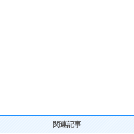
ストレス対策
6
価値観を捨てると、いらいらも消える。
いらいらしない人になる30の方法
プラス思考
7
気持ちはなくていいから、とにかく癖にしてしま
う。
ポジティブ思考になる30の方法
自分磨き
8
いらない物は、徹底的に捨てる。
気品と美しさを身につける30の方法
勉強法
9
謙虚な人こそ、本当に強い人。
頭の使い方がうまくなる30の方法
恋愛学
10
人を好きになったら、まず相手を徹底的に信じる
ことが大切。
恋する人が知っておきたい30の大切なこと
関連記事