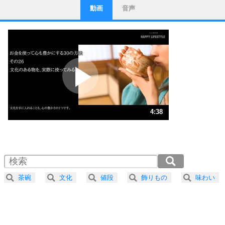
動画
音声
ストレス対策
1
他人と比べない。
いっそのこと、他人を見ない。
いらいらしない人になる30の方法
プラス思考
2
ポジティブになれない原因は、行動しないから。
ポジティブ思考になる30の方法
ストレス対策
3
人生、なんとかなるもの。
4:38
気楽に生きる30の方法
1.0倍速 （1.1MB 4分38秒）
1.5倍速 （725KB 3分5秒）
自分磨き
4
器の大きい人は、怒りを優しさで表現する。
2.0倍速 （544KB 2分19秒）
器の大きい人になる30の方法
2.5倍速 （436KB 1分51秒）
茶碗
文化
値段
飾りもの
味わい
3.0倍速 （363KB 1分32秒）
プラス思考
5
ネガティブな人は、複雑に考える。
3.5倍速 （311KB 1分19秒）
ポジティブな人は、シンプルに考える。
4.0倍速 （273KB 1分9秒）
ポジティブ思考になる30の方法