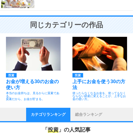
同じカテゴリーの作品
投資
投資
お金が増える30のお金の
上手にお金を使う30の方
使い方
法
本当のお金持ちは、見るからに質素であ
使ったらなくなるお金を、使ってもなく
る。
ならない財産に変えることが、上手なお
質素だから、お金が貯まる。
金の使い方。
カテゴリランキング
総合ランキング
「
投資
」の人気記事