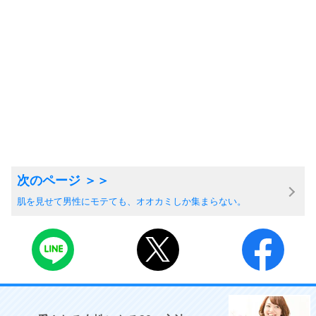
肌を見せて男性にモテても、オオカミしか集まらない。