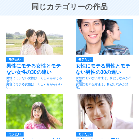
同じカテゴリーの作品
モテたい
モテたい
男性にモテる女性とモテ
女性にモテる男性とモテ
ない女性の30の違い
ない男性の30の違い
男性にモテない女性は、くしゃみがうる
女性にモテない男性は、身だしなみが不
さい。
衛生。
男性にモテる女性は、くしゃみがかわい
女性にモテる男性は、身だしなみが清
い。
潔。
モテたい
モテたい