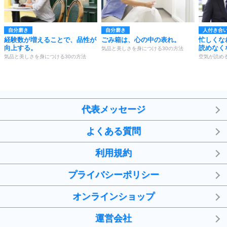
自分磨き
自分磨き
人付き合
経験数が増えることで、品性が
ごみ箱は、心の中の表れ。
忙しくな
向上する。
読めなく
気品と美しさを身につける30の方法
気品と美しさを身につける30の方法
空気が読め
代表メッセージ
よくある質問
利用規約
プライバシーポリシー
オンラインショップ
運営会社