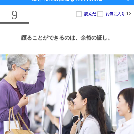
9
譲ることができるのは、
余裕の証し。