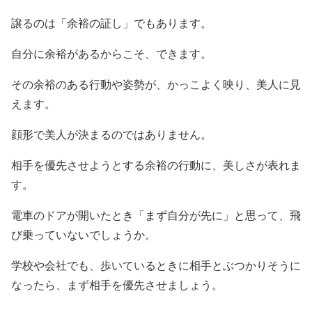
譲るのは「余裕の証し」でもあります。
自分に余裕があるからこそ、できます。
その余裕のある行動や姿勢が、かっこよく映り、美人に見
えます。
顔形で美人が決まるのではありません。
相手を優先させようとする余裕の行動に、美しさが表れま
す。
電車のドアが開いたとき「まず自分が先に」と思って、飛
び乗っていないでしょうか。
学校や会社でも、歩いているときに相手とぶつかりそうに
なったら、まず相手を優先させましょう。