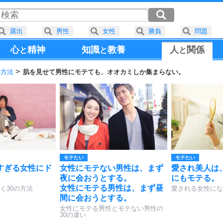
露出
男性
女性
勝負
問題
心
精神
知識
教養
人
関係
と
と
と
の方法
肌を見せて男性にモテても、オオカミしか集まらない。
モテたい
モテたい
すぎる女性にド
女性にモテない男性は、まず
愛され美人は
夜に会おうとする。
にもモテる。
女性にモテる男性は、まず昼
く30の方法
愛される女性にな
間に会おうとする。
女性にモテる男性とモテない男性の
30の違い