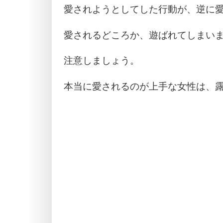
愛されようとしてした行動が、逆に
愛されるどころか、遊ばれてしまい
注意しましょう。
本当に愛されるのが上手な女性は、