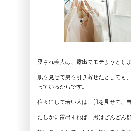
愛され美人は、露出でモテようとし
肌を見せて男を引き寄せたとしても
っているからです。
往々にして若い人は、肌を見せて、
たしかに露出すれば、男はどんどん