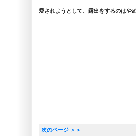
愛されようとして、露出をするのはや