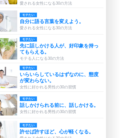
愛される女性になる30の方法
モテたい
自分に語る言葉を変えよう。
愛される女性になる30の方法
モテたい
先に話しかける人が、好印象を持っ
てもらえる。
モテる人になる30の方法
モテたい
いらいらしているはずなのに、態度
が変わらない。
女性に好かれる男性の30の習慣
モテたい
話しかけられる前に、話しかける。
女性に好かれる男性の30の習慣
モテたい
許せば許すほど、心が軽くなる。