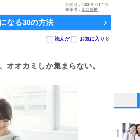
公開日：2008年2月ごろ
執筆者：
水口貴博
になる
30の方法
、
オオカミしか集まらない。
1