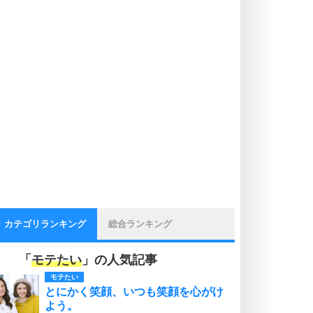
カテゴリランキング
総合ランキング
「
モテたい
」の人気記事
モテたい
とにかく笑顔、いつも笑顔を心がけ
よう。