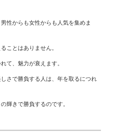
6
、男性からも女性からも人気を集めま
7
えることはありません。
つれて、魅力が衰えます。
8
美しさで勝負する人は、年を取るにつれ
9
らの輝きで勝負するのです。
10