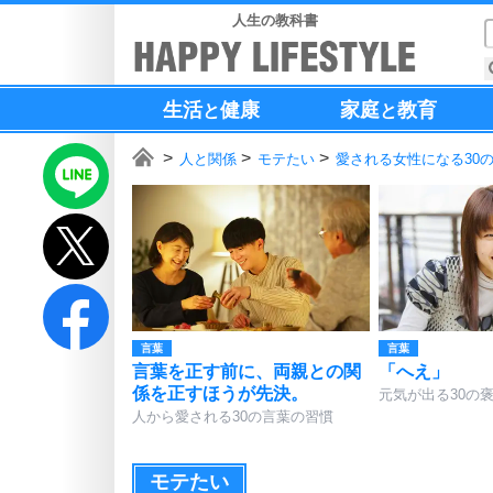
人生の教科書
生活
健康
家庭
教育
と
と
人と関係
モテたい
愛される女性になる30
言葉
言葉
言葉を正す前に、両親との関
「へえ」
係を正すほうが先決。
元気が出る30の
人から愛される30の言葉の習慣
モテたい