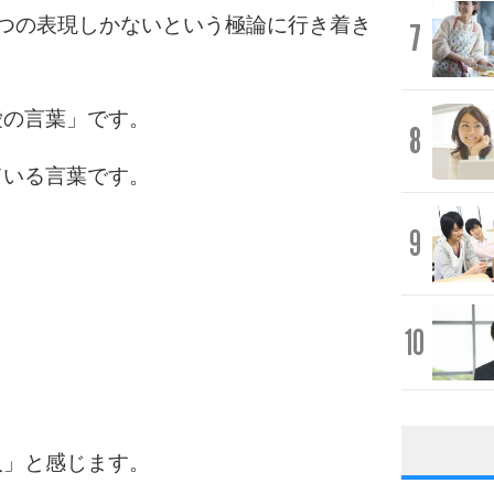
つの表現しかないという極論に行き着き
7
愛の言葉」です。
8
ている言葉です。
9
10
人」と感じます。
1