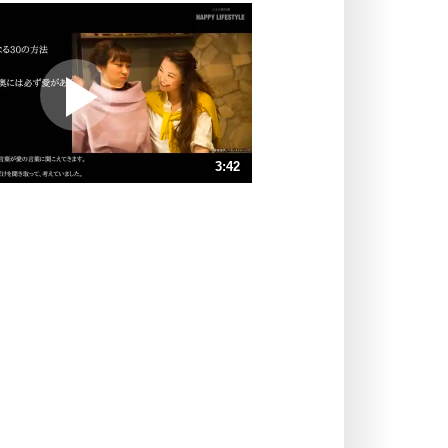
いっそのこと、他人を見ない。
いらいらしない人になる30の方法
プラス思考
ポジティブになれない原因は、行動
しないから。
ポジティブ思考になる30の方法
ストレス対策
3:42
人生、なんとかなるもの。
気楽に生きる30の方法
速 （871KB 3分42秒）
速 （581KB 2分28秒）
自分磨き
器の大きい人は、怒りを優しさで表
速 （436KB 1分51秒）
現する。
速 （349KB 1分29秒）
器の大きい人になる30の方法
速 （291KB 1分14秒）
プラス思考
速 （250KB 1分3秒）
ネガティブな人は、複雑に考える。
速 （218KB 55秒）
ポジティブな人は、シンプルに考え
る。
ポジティブ思考になる30の方法
ストレス対策