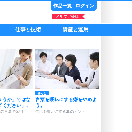
作品一覧
ログイン
メルマガ登録
仕事
技術
資産
運用
と
と
暮らし
ょうか」ではな
言葉を曖昧にする癖をやめよ
てください」。
う。
0の言葉の習慣
生活を豊かにする30のヒント