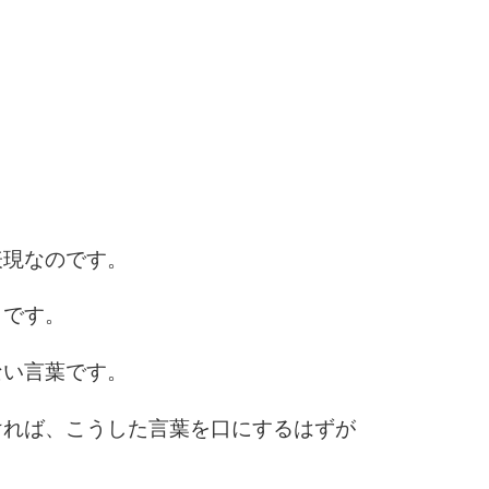
6
7
8
表現なのです。
9
らです。
ない言葉です。
10
ければ、こうした言葉を口にするはずが