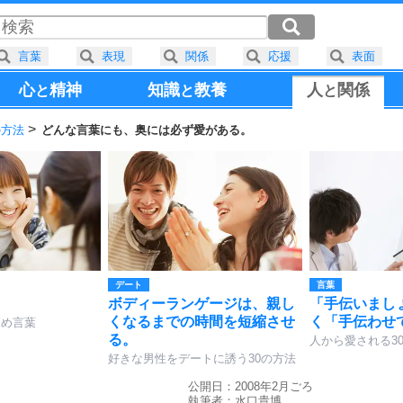
言葉
表現
関係
応援
表面
心
精神
知識
教養
人
関係
と
と
と
の方法
どんな言葉にも、奥には必ず愛がある。
デート
言葉
ボディーランゲージは、親し
「手伝いまし
くなるまでの時間を短縮させ
く「手伝わせ
褒め言葉
る。
人から愛される3
好きな男性をデートに誘う30の方法
公開日：2008年2月ごろ
執筆者：
水口貴博