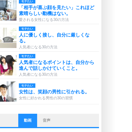
モテたい
「相手が喜ぶ顔を見たい」これほど
素晴らしい動機はない。
愛される女性になる30の方法
モテたい
人に優しく接し、自分に厳しくな
る。
人気者になる30の方法
モテたい
人気者になるポイントは、自分から
進んで話しかけていくこと。
人気者になる30の方法
モテたい
女性は、笑顔の男性に引かれる。
女性に好かれる男性の30の習慣
動画
音声
ストレス対策
他人と比べない。