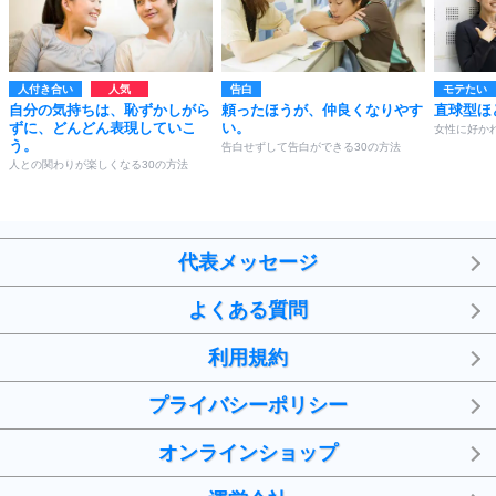
人付き合い
告白
モテたい
自分の気持ちは、恥ずかしがら
頼ったほうが、仲良くなりやす
直球型ほ
ずに、どんどん表現していこ
い。
女性に好か
う。
告白せずして告白ができる30の方法
人との関わりが楽しくなる30の方法
代表メッセージ
よくある質問
利用規約
プライバシーポリシー
オンラインショップ