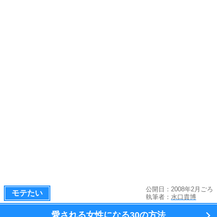
公開日：2008年2月ごろ
モテたい
執筆者：
水口貴博
愛される女性になる
30の方法