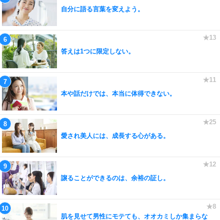
自分に語る言葉を変えよう。
答えは1つに限定しない。
本や話だけでは、本当に体得できない。
愛され美人には、成長する心がある。
譲ることができるのは、余裕の証し。
肌を見せて男性にモテても、オオカミしか集まらな