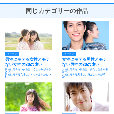
同じカテゴリーの作品
モテたい
モテたい
男性にモテる女性とモテ
女性にモテる男性とモテ
ない女性の30の違い
ない男性の30の違い
男性にモテない女性は、くしゃみがうる
女性にモテない男性は、身だしなみが不
さい。
衛生。
男性にモテる女性は、くしゃみがかわい
女性にモテる男性は、身だしなみが清
い。
潔。