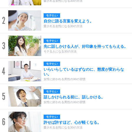
愛される女性になる30の方法
モテたい
2
自分に語る言葉を変えよう。
愛される女性になる30の方法
モテたい
3
先に話しかける人が、好印象を持ってもらえる。
モテる人になる30の方法
モテたい
4
いらいらしているはずなのに、態度が変わらな
い。
女性に好かれる男性の30の習慣
モテたい
5
話しかけられる前に、話しかける。
女性に好かれる男性の30の習慣
モテたい
6
許せば許すほど、心が軽くなる。
愛される女性になる30の方法