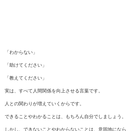
「わからない」
「助けてください」
「教えてください」
実は、すべて人間関係を向上させる言葉です。
人との関わりが増えていくからです。
できることやわかることは、もちろん自分でしましょう。
しかし、できないことやわからないことは、意固地になら