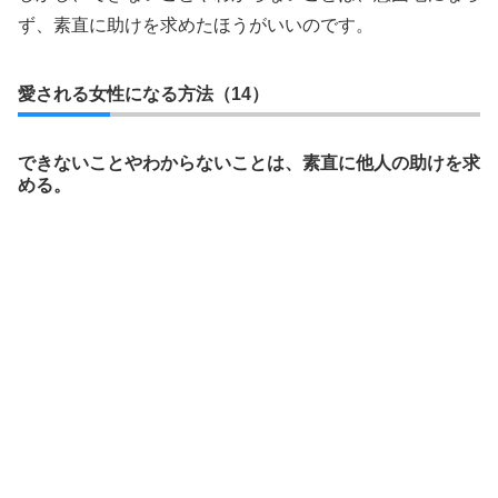
ず、素直に助けを求めたほうがいいのです。
愛される女性になる方法（14）
できないことやわからないことは、素直に他人の助けを求
める。