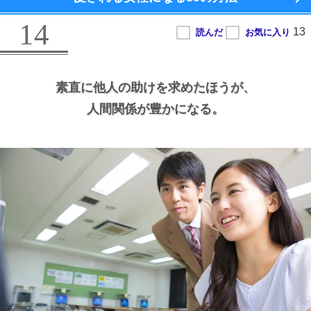
14
素直に他人の助けを求めたほうが、
人間関係が豊かになる。