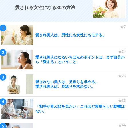
愛される女性になる30の方法
愛され美人は、男性にも女性にもモテる。
愛され美人になるいちばんのポイントは、まず自分か
ら「愛する」ということ。
愛されない美人は、見返りを求める。
愛され美人は、見返りを求めない。
「相手が喜ぶ顔を見たい」これほど素晴らしい動機は
ない。