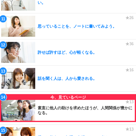
い。
思っていることを、ノートに書いてみよう。
許せば許すほど、心が軽くなる。
話を聞く人は、人から愛される。
素直に他人の助けを求めたほうが、人間関係が豊かに
なる。