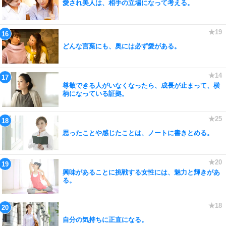
愛され美人は、相手の立場になって考える。
どんな言葉にも、奥には必ず愛がある。
尊敬できる人がいなくなったら、成長が止まって、横
柄になっている証拠。
思ったことや感じたことは、ノートに書きとめる。
興味があることに挑戦する女性には、魅力と輝きがあ
る。
自分の気持ちに正直になる。