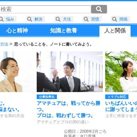
悩み
解決
方法
習慣
関係
心
精神
知識
教養
人
関係
と
と
と
の方法
思っていることを、ノートに書いてみよう。
仕事効率化
トラブル対応
む。
アマチュアは、戦ってから勝
いちばんいい
悩まない。
つ。
に謝ってしま
プロは、戦わずして勝つ。
する30の方法
上手に仲直りをす
アマチュアとプロの30の違い
公開日：2008年2月ごろ
執筆者：
水口貴博