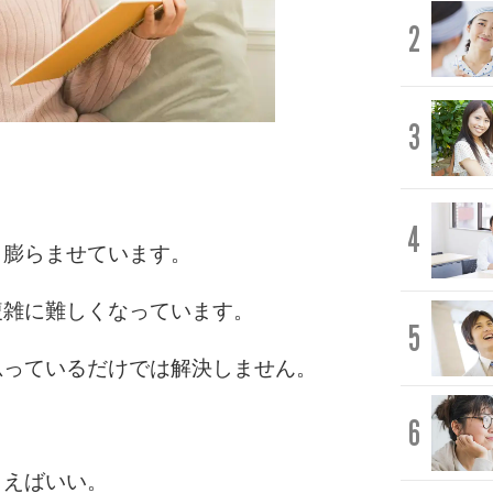
2
3
4
く膨らませています。
複雑に難しくなっています。
5
思っているだけでは解決しません。
6
まえばいい。