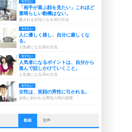
モテたい
「相手が喜ぶ顔を見たい」これほど
素晴らしい動機はない。
愛される女性になる30の方法
モテたい
人に優しく接し、自分に厳しくな
る。
人気者になる30の方法
モテたい
人気者になるポイントは、自分から
進んで話しかけていくこと。
人気者になる30の方法
モテたい
女性は、笑顔の男性に引かれる。
女性に好かれる男性の30の習慣
動画
音声
ストレス対策
他人と比べない。