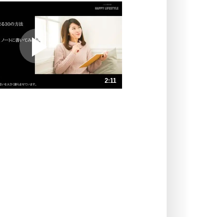
いっそのこと、他人を見ない。
いらいらしない人になる30の方法
プラス思考
ポジティブになれない原因は、行動
しないから。
ポジティブ思考になる30の方法
ストレス対策
2:11
人生、なんとかなるもの。
気楽に生きる30の方法
速 （516KB 2分11秒）
速 （344KB 1分27秒）
自分磨き
器の大きい人は、怒りを優しさで表
速 （258KB 1分5秒）
現する。
速 （207KB 52秒）
器の大きい人になる30の方法
速 （173KB 43秒）
プラス思考
速 （148KB 37秒）
ネガティブな人は、複雑に考える。
速 （130KB 32秒）
ポジティブな人は、シンプルに考え
る。
ポジティブ思考になる30の方法
ストレス対策