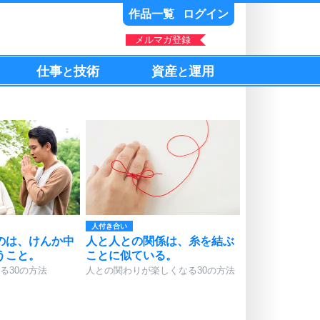
作品一覧
ログイン
メルマガ登録
仕事
技術
資産
運用
と
と
人付き合い
のは、けんか中
人と人との関係は、糸を結ぶ
うこと。
ことに似ている。
る30の方法
人との関わりが楽しくなる30の方法