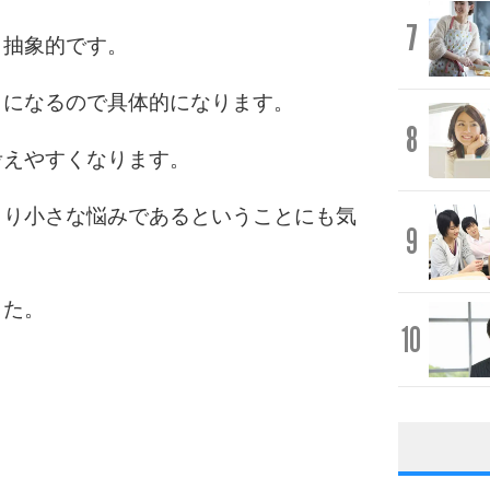
7
ら抽象的です。
うになるので具体的になります。
8
考えやすくなります。
より小さな悩みであるということにも気
9
した。
10
」
1