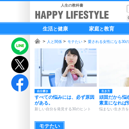
人生の教科書
生活
健康
家庭
教育
と
と
人と関係
モテたい
愛される女性になる30
自分磨き
生き方
すべての悩みには、必ず原因
頑固だから悩
がある。
素直になれば
新しい自分を発見する30のヒント
悩まない生き方を
モテたい