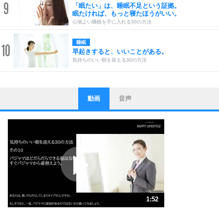
9
「眠たい」は、睡眠不足という証拠。
眠たければ、もっと寝たほうがいい。
心地よい睡眠を手に入れる30の方法
睡眠
10
早起きすると、いいことがある。
気持ちのいい朝を迎える30の方法
動画
音声
ストレス対策
1
他人と比べない。
いっそのこと、他人を見ない。
いらいらしない人になる30の方法
プラス思考
2
ポジティブになれない原因は、行動しないから。
ポジティブ思考になる30の方法
ストレス対策
3
人生、なんとかなるもの。
1:52
気楽に生きる30の方法