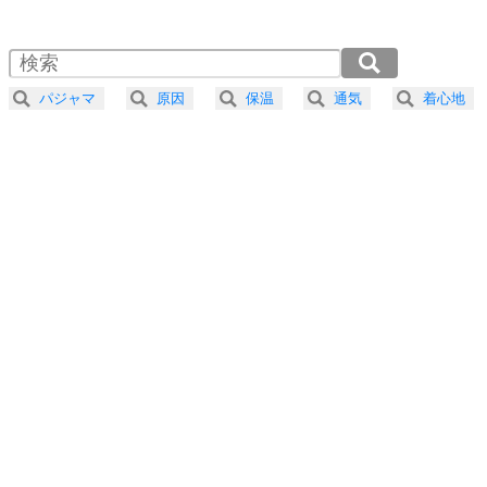
1.0倍速 （439KB 1分52秒）
1.5倍速 （293KB 1分14秒）
自分磨き
4
器の大きい人は、怒りを優しさで表現する。
2.0倍速 （220KB 56秒）
器の大きい人になる30の方法
2.5倍速 （176KB 44秒）
パジャマ
原因
保温
通気
着心地
3.0倍速 （147KB 37秒）
プラス思考
5
ネガティブな人は、複雑に考える。
3.5倍速 （126KB 32秒）
ポジティブな人は、シンプルに考える。
4.0倍速 （110KB 28秒）
ポジティブ思考になる30の方法
ストレス対策
6
価値観を捨てると、いらいらも消える。
いらいらしない人になる30の方法
プラス思考
7
気持ちはなくていいから、とにかく癖にしてしま
う。
ポジティブ思考になる30の方法
自分磨き
8
いらない物は、徹底的に捨てる。
気品と美しさを身につける30の方法