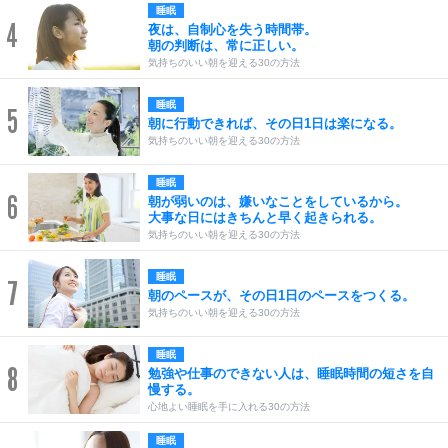
睡眠
4
夜は、自制心を失う時間帯。
朝の判断は、常に正しい。
気持ちのいい朝を迎える30の方法
睡眠
5
朝に行動できれば、その日1日は楽になる。
気持ちのいい朝を迎える30の方法
睡眠
6
朝が弱いのは、嫌いなことをしているから。
大事な日にはきちんと早く起きられる。
気持ちのいい朝を迎える30の方法
睡眠
7
朝のペースが、その日1日のペースをつくる。
気持ちのいい朝を迎える30の方法
睡眠
8
勉強や仕事のできない人は、睡眠時間の短さを自
慢する。
心地よい睡眠を手に入れる30の方法
睡眠