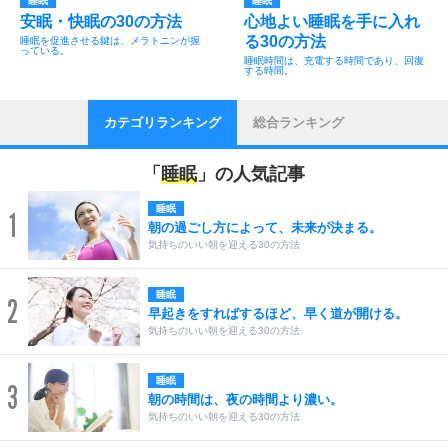
睡眠
睡眠
安眠・快眠の30の方法
心地よい睡眠を手に入れ
る30の方法
睡眠を促進させる鍵は、メラトニンが握
っている。
睡眠時間は、充電する時間であり、回復
する時間。
カテゴリランキング
総合ランキング
「
睡眠
」の人気記事
睡眠
1
朝の過ごし方によって、未来が決まる。
気持ちのいい朝を迎える30の方法
睡眠
2
早起きをすればするほど、早く道が開ける。
気持ちのいい朝を迎える30の方法
睡眠
3
朝の時間は、夜の時間より濃い。
気持ちのいい朝を迎える30の方法