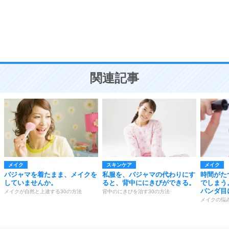
勉強法
9
謙虚な人こそ、本当に強い人。
頭の使い方がうまくなる30の方法
恋愛学
10
人を好きになったら、まず相手を徹底的に信じる
ことが大切。
恋する人が知っておきたい30の大切なこと
関連記事
メイク
スキンケア
メイク
パジャマを着たまま、メイクを
私服を、パジャマの代わりにす
時間がた
していませんか。
ると、背中ににきびができる。
でしまう
パンダ目
メイクが自然と上達する30の方法
背中のにきびを治す30の方法
メイクの悩み