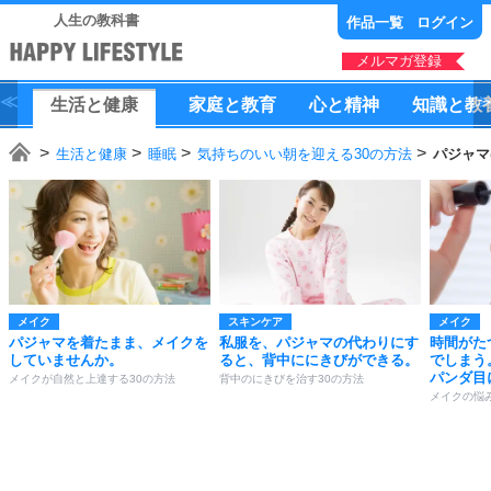
人生の教科書
作品一覧
ログイン
メルマガ登録
生活
と
健康
家庭
と
教育
心
と
精神
知識
と
教
生活と健康
睡眠
気持ちのいい朝を迎える30の方法
パジャマ
メイク
スキンケア
メイク
パジャマを着たまま、メイクを
私服を、パジャマの代わりにす
時間がた
していませんか。
ると、背中ににきびができる。
でしまう
パンダ目
メイクが自然と上達する30の方法
背中のにきびを治す30の方法
メイクの悩み