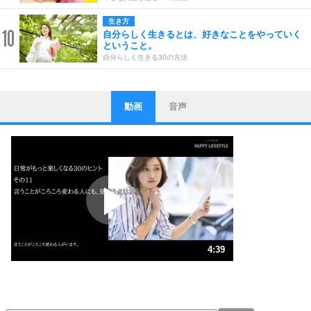
生き方
10
自分らしく生きるとは、好きなことをやっていく
ということ。
自分らしく生きる30の方法
動画
音声
ストレス対策
1
他人と比べない。
いっそのこと、他人を見ない。
いらいらしない人になる30の方法
プラス思考
2
ポジティブになれない原因は、行動しないから。
ポジティブ思考になる30の方法
ストレス対策
3
人生、なんとかなるもの。
4:39
気楽に生きる30の方法
1.0倍速 （1.1MB 4分39秒）
1.5倍速 （728KB 3分6秒）
自分磨き
4
器の大きい人は、怒りを優しさで表現する。