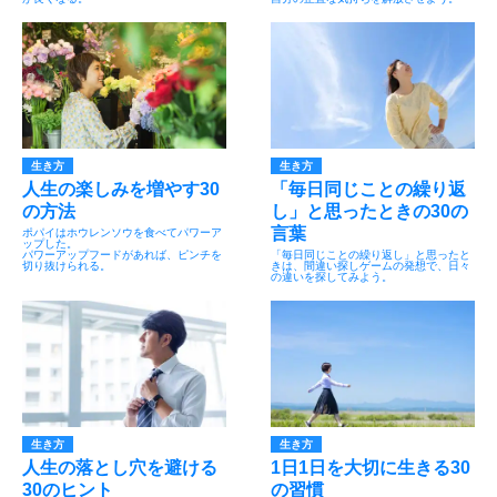
生き方
生き方
人生の楽しみを増やす30
「毎日同じことの繰り返
の方法
し」と思ったときの30の
言葉
ポパイはホウレンソウを食べてパワーア
ップした。
パワーアップフードがあれば、ピンチを
「毎日同じことの繰り返し」と思ったと
切り抜けられる。
きは、間違い探しゲームの発想で、日々
の違いを探してみよう。
生き方
生き方
人生の落とし穴を避ける
1日1日を大切に生きる30
30のヒント
の習慣