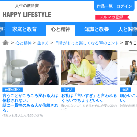
人生の教科書
作品一覧
ログイン
メルマガ登録
康
家庭
と
教育
心
と
精神
知識
と
教養
人
と
関
心と精神
生き方
日常がもっと楽しくなる30のヒント
言うこ
仕事効率化
生き方
会話
言うことがころころ変わる人は
お礼は「言いすぎ」と言われる
細かいこ
信頼されない。
くらいでちょうどいい。
い。
話に一貫性のある人が信頼され
悔いのない人生を送るために必要な30の
雑談の技術
こと
る。
信頼される人になる30の方法