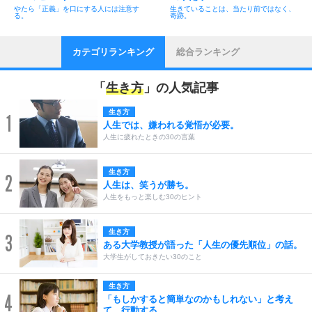
やたら「正義」を口にする人には注意す
生きていることは、当たり前ではなく、
る。
奇跡。
カテゴリランキング
総合ランキング
「
生き方
」の人気記事
生き方
1
人生では、嫌われる覚悟が必要。
人生に疲れたときの30の言葉
生き方
2
人生は、笑うが勝ち。
人生をもっと楽しむ30のヒント
生き方
3
ある大学教授が語った「人生の優先順位」の話。
大学生がしておきたい30のこと
生き方
4
「もしかすると簡単なのかもしれない」と考え
て、行動する。