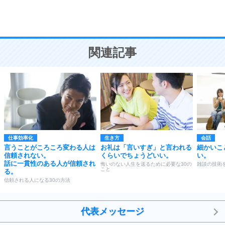
恋愛学
10
人を好きになったら、まず相手を徹底的に信じる
ことが大切。
恋する人が知っておきたい30の大切なこと
関連記事
仕事効率化
生き方
会話
言うことがころころ変わる人は
お礼は「言いすぎ」と言われる
細かいこ
信頼されない。
くらいでちょうどいい。
い。
話に一貫性のある人が信頼され
悔いのない人生を送るために必要な30の
雑談の技術
こと
る。
信頼される人になる30の方法
代表メッセージ