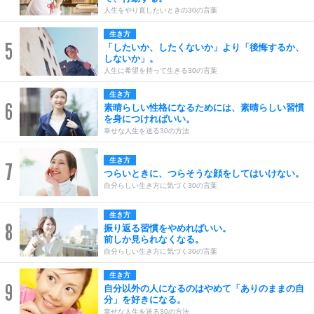
人生をやり直したいときの30の言葉
生き方
5
「したいか、したくないか」より「後悔するか、
しないか」。
人生に希望を持って生きる30の言葉
生き方
6
素晴らしい性格になるためには、素晴らしい習慣
を身につければいい。
幸せな人生を送る30の方法
生き方
7
つらいときに、つらそうな顔をしてはいけない。
自分らしい生き方に気づく30の言葉
生き方
8
振り返る習慣をやめればいい。
前しか見られなくなる。
自分らしい生き方に気づく30の言葉
生き方
9
自分以外の人になるのはやめて「ありのままの自
分」を好きになる。
幸せな人生を送る30の方法