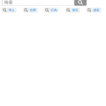
2.0倍速 （546KB 2分19秒）
器の大きい人になる30の方法
2.5倍速 （437KB 1分51秒）
考え
信用
行為
発言
成長
3.0倍速 （364KB 1分33秒）
プラス思考
5
ネガティブな人は、複雑に考える。
3.5倍速 （312KB 1分19秒）
ポジティブな人は、シンプルに考える。
4.0倍速 （274KB 1分9秒）
ポジティブ思考になる30の方法
ストレス対策
6
価値観を捨てると、いらいらも消える。
いらいらしない人になる30の方法
プラス思考
7
気持ちはなくていいから、とにかく癖にしてしま
う。
ポジティブ思考になる30の方法
自分磨き
8
いらない物は、徹底的に捨てる。
気品と美しさを身につける30の方法
勉強法
9
謙虚な人こそ、本当に強い人。
頭の使い方がうまくなる30の方法