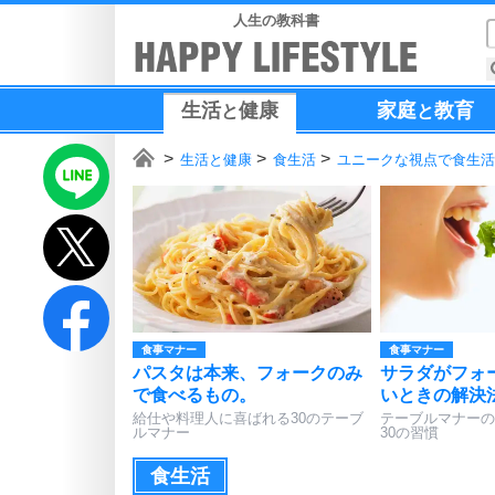
人生の教科書
生活
健康
家庭
教育
と
と
生活と健康
食生活
ユニークな視点で食生活
食事マナー
食事マナー
パスタは本来、フォークのみ
サラダがフォ
で食べるもの。
いときの解決
給仕や料理人に喜ばれる30のテーブ
テーブルマナーの
ルマナー
30の習慣
食生活