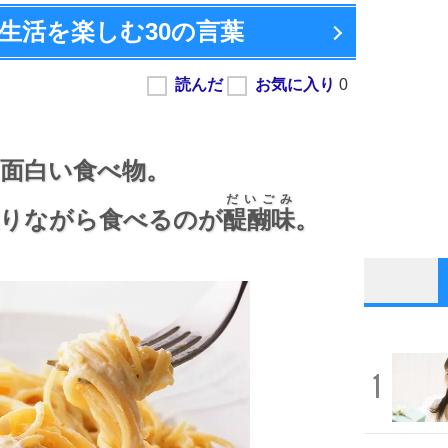
生活を楽しむ
30の言葉
面白い食べ物。
だいごみ
りながら食べるのが
醍醐味
。
1