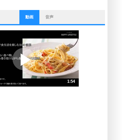
動画
音声
ストレス対策
他人と比べない。
いっそのこと、他人を見ない。
いらいらしない人になる30の方法
プラス思考
ポジティブになれない原因は、行動
しないから。
ポジティブ思考になる30の方法
ストレス対策
1:54
人生、なんとかなるもの。
気楽に生きる30の方法
速 （446KB 1分54秒）
速 （298KB 1分16秒）
自分磨き
器の大きい人は、怒りを優しさで表
速 （224KB 57秒）
現する。
速 （179KB 45秒）
器の大きい人になる30の方法
速 （149KB 38秒）
プラス思考
速 （128KB 32秒）
ネガティブな人は、複雑に考える。