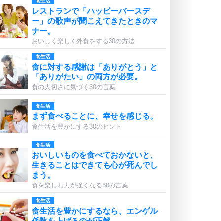
食生活
レストランで「ハッピーバースデ
ー」の歌声が聞こえてきたときのマ
ナー。
おいしく楽しく外食をする30の方法
食生活
食に対する感謝は「ありがとう」と
「ありがたい」の両方が必要。
食の大切さに気づく30の言葉
食生活
まず食べることに、幸せを感じる。
食生活を豊かにする30のヒント
食生活
おいしいものを食べておかないと、
生きることはできても心が死んでし
まう。
食を楽しむ力が強くなる30の言葉
食生活
食生活を豊かにするなら、エンゲル
係数を上げるのが正解。