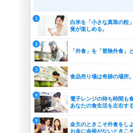
白米を「小さな真珠の粒
覚が楽しめる。
「外食」を「冒険外食」
食品売り場は奇跡の場所
電子レンジの待ち時間も
あなたの食生活を左右す
金欠のときこそ外食をし
お金に余裕がないときこ