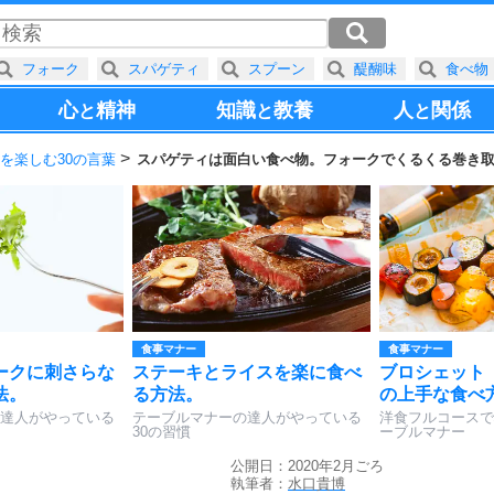
フォーク
スパゲティ
スプーン
醍醐味
食べ物
心
精神
知識
教養
人
関係
と
と
と
を楽しむ30の言葉
スパゲティは面白い食べ物。フォークでくるくる巻き
食事マナー
食事マナー
ークに刺さらな
ステーキとライスを楽に食べ
ブロシェット
法。
る方法。
の上手な食べ
達人がやっている
テーブルマナーの達人がやっている
洋食フルコースで
30の習慣
ーブルマナー
公開日：2020年2月ごろ
執筆者：
水口貴博