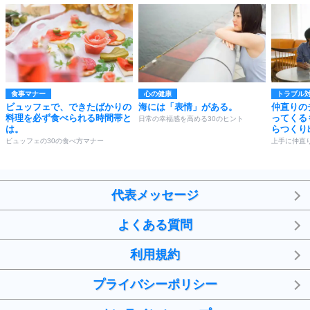
食事マナー
心の健康
トラブル
ビュッフェで、できたばかりの
海には「表情」がある。
仲直りの
料理を必ず食べられる時間帯と
ってくる
日常の幸福感を高める30のヒント
は。
らつくり
ビュッフェの30の食べ方マナー
上手に仲直
代表メッセージ
よくある質問
利用規約
プライバシーポリシー