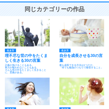
同じカテゴリーの作品
生き方
生き方
理不尽な世の中をたくま
自分を成長させる30の言
しく生きる30の言葉
葉
正義が負けることもある。
最も成長できる方法は1つだけ。
努力が報われないこともある。
「何でも勉強のつもりで吸収すること」
そんな世の中をたくましく生きること
に、意義がある。