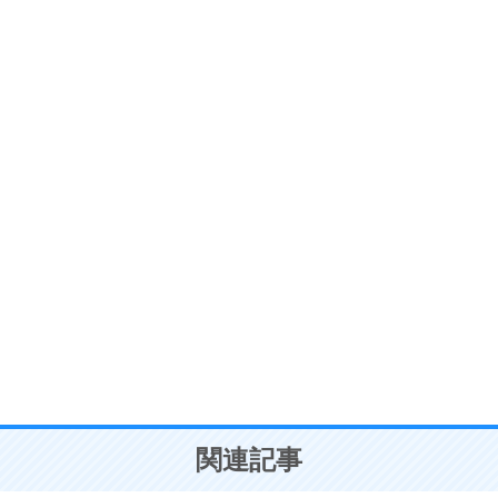
ストレス対策
6
価値観を捨てると、いらいらも消える。
いらいらしない人になる30の方法
プラス思考
7
気持ちはなくていいから、とにかく癖にしてしま
う。
ポジティブ思考になる30の方法
自分磨き
8
いらない物は、徹底的に捨てる。
気品と美しさを身につける30の方法
勉強法
9
謙虚な人こそ、本当に強い人。
頭の使い方がうまくなる30の方法
恋愛学
10
人を好きになったら、まず相手を徹底的に信じる
ことが大切。
恋する人が知っておきたい30の大切なこと
関連記事