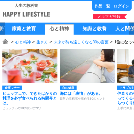
人生の教科書
作品一覧
ログイン
メルマガ登録
康
家庭
と
教育
心
と
精神
知識
と
教養
人
と
関
心と精神
生き方
未来が待ち遠しくなる30の言葉
1位になっ
食事マナー
心の健康
トラブル
ビュッフェで、できたばかりの
海には「表情」がある。
仲直りの
料理を必ず食べられる時間帯と
ってくる
日常の幸福感を高める30のヒント
は。
らつくり
ビュッフェの30の食べ方マナー
上手に仲直