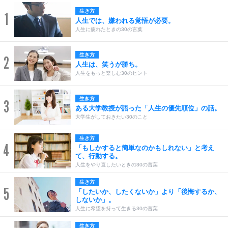
生き方
1
人生では、嫌われる覚悟が必要。
人生に疲れたときの30の言葉
生き方
2
人生は、笑うが勝ち。
人生をもっと楽しむ30のヒント
生き方
3
ある大学教授が語った「人生の優先順位」の話。
大学生がしておきたい30のこと
生き方
4
「もしかすると簡単なのかもしれない」と考え
て、行動する。
人生をやり直したいときの30の言葉
生き方
5
「したいか、したくないか」より「後悔するか、
しないか」。
人生に希望を持って生きる30の言葉
生き方