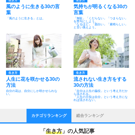
生き方
生き方
風のように生きる30の言
気持ちが明るくなる30の
葉
言葉
「風のように生きる」とは。
「無駄」「くだらない」「つまらない」
を禁句にしよう。
「なるほど」「面白い」「素晴らしい」
と言い換えよう。
生き方
生き方
人生に花を咲かせる30の
流されない生き方をする
方法
30の方法
自分の花は、自分にしか咲かせられな
「自分は人生の脇役」という考え方だか
い。
ら流される。
「人生の主役は自分」という考え方にな
れば流されない。
カテゴリランキング
総合ランキング
「
生き方
」の人気記事