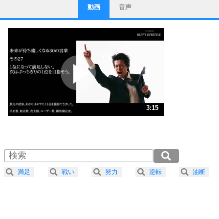
動画
音声
ストレス対策
1
他人と比べない。
いっそのこと、他人を見ない。
いらいらしない人になる30の方法
プラス思考
2
ポジティブになれない原因は、行動しないから。
ポジティブ思考になる30の方法
ストレス対策
3
人生、なんとかなるもの。
3:15
気楽に生きる30の方法
1.0倍速 （765KB 3分15秒）
1.5倍速 （510KB 2分10秒）
自分磨き
4
器の大きい人は、怒りを優しさで表現する。
2.0倍速 （383KB 1分37秒）
器の大きい人になる30の方法
2.5倍速 （307KB 1分18秒）
満足
戦い
努力
逆転
油断
3.0倍速 （256KB 1分5秒）
プラス思考
5
ネガティブな人は、複雑に考える。
3.5倍速 （219KB 55秒）
ポジティブな人は、シンプルに考える。
4.0倍速 （192KB 48秒）
ポジティブ思考になる30の方法