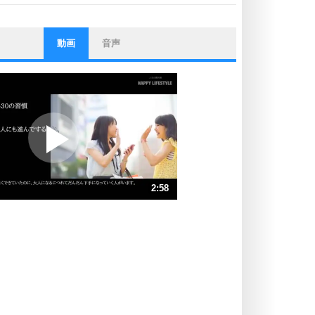
動画
音声
ストレス対策
他人と比べない。
いっそのこと、他人を見ない。
いらいらしない人になる30の方法
プラス思考
ポジティブになれない原因は、行動
しないから。
ポジティブ思考になる30の方法
ストレス対策
2:58
人生、なんとかなるもの。
気楽に生きる30の方法
速 （698KB 2分58秒）
速 （465KB 1分58秒）
自分磨き
器の大きい人は、怒りを優しさで表
速 （349KB 1分29秒）
現する。
速 （280KB 1分11秒）
器の大きい人になる30の方法
速 （233KB 59秒）
プラス思考
速 （200KB 50秒）