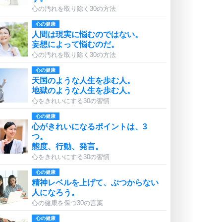
心の汚れを取り除く30の方法
心の健康
人間は現実に悩むのではない。
妄想によって悩むのだ。
心の汚れを取り除く30の方法
心の健康
天国のような人生を歩む人。
地獄のような人生を歩む人。
心をきれいにする30の習慣
心の健康
心がきれいになるポイントは、3
つ。
態度、行動、発言。
心をきれいにする30の習慣
心の健康
精神レベルを上げて、ぶつからない
人になろう。
心の健康を保つ30の言葉
心の健康