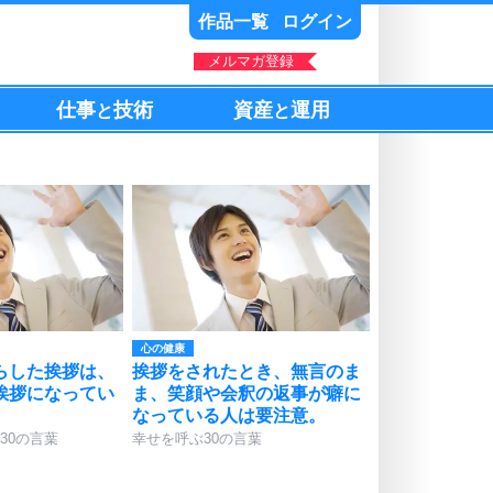
作品一覧
ログイン
メルマガ登録
仕事
技術
資産
運用
と
と
心の健康
らした挨拶は、
挨拶をされたとき、無言のま
挨拶になってい
ま、笑顔や会釈の返事が癖に
なっている人は要注意。
30の言葉
幸せを呼ぶ30の言葉