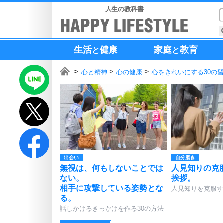
人生の教科書
生活
健康
家庭
教育
と
と
心と精神
心の健康
心をきれいにする30の
出会い
自分磨き
無視は、何もしないことでは
人見知りの克
ない。
挨拶。
相手に攻撃している姿勢とな
人見知りを克服す
る。
話しかけるきっかけを作る30の方法