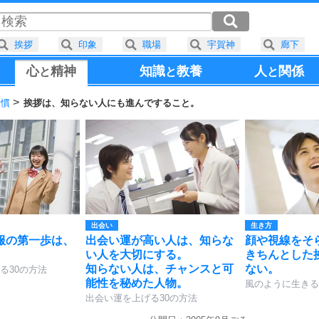
挨拶
印象
職場
宇賀神
廊下
心
精神
知識
教養
人
関係
と
と
と
習慣
挨拶は、知らない人にも進んですること。
出会い
生き方
服の第一歩は、
出会い運が高い人は、知らな
顔や視線をそ
い人を大切にする。
きちんとした
知らない人は、チャンスと可
ない。
る30の方法
能性を秘めた人物。
風のように生きる
出会い運を上げる30の方法