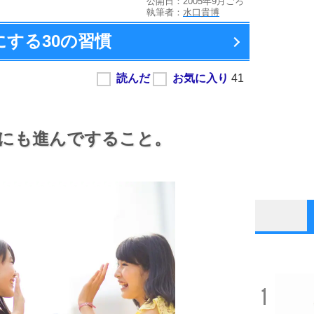
公開日：2005年9月ごろ
執筆者：
水口貴博
にする
30の習慣
にも進んですること。
1