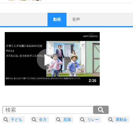
動画
音声
ストレス対策
1
他人と比べない。
いっそのこと、他人を見ない。
いらいらしない人になる30の方法
プラス思考
2
ポジティブになれない原因は、行動しないから。
ポジティブ思考になる30の方法
ストレス対策
3
人生、なんとかなるもの。
2:16
気楽に生きる30の方法
1.0倍速 （534KB 2分16秒）
1.5倍速 （357KB 1分31秒）
自分磨き
4
器の大きい人は、怒りを優しさで表現する。
2.0倍速 （268KB 1分8秒）
器の大きい人になる30の方法
2.5倍速 （214KB 54秒）
子ども
全力
意識
リレー
運動会
3.0倍速 （179KB 45秒）
プラス思考
5
ネガティブな人は、複雑に考える。
3.5倍速 （153KB 39秒）