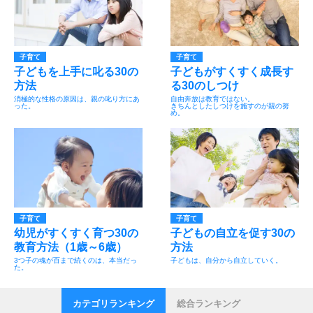
子育て
子育て
子どもを上手に叱る30の
子どもがすくすく成長す
方法
る30のしつけ
消極的な性格の原因は、親の叱り方にあ
自由奔放は教育ではない。
った。
きちんとしたしつけを施すのが親の努
め。
子育て
子育て
幼児がすくすく育つ30の
子どもの自立を促す30の
教育方法（1歳～6歳）
方法
3つ子の魂が百まで続くのは、本当だっ
子どもは、自分から自立していく。
た。
カテゴリランキング
総合ランキング