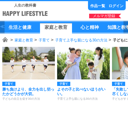
人生の教科書
作品一覧
ログイン
メルマガ登録
生活
と
健康
家庭
と
教育
心
と
精神
知識
と
教
家庭と教育
子育て
子育て上手な親になる30の方法
子どもに
子育て
子育て
子育て
勝ち負けより、全力を出し切っ
よその子と比べないほうがい
「失敗し
たかどうかが大切。
い。
尽くしな
子どもの自立を促す30の方法
子育て上手な親になる30の方法
子どもがす