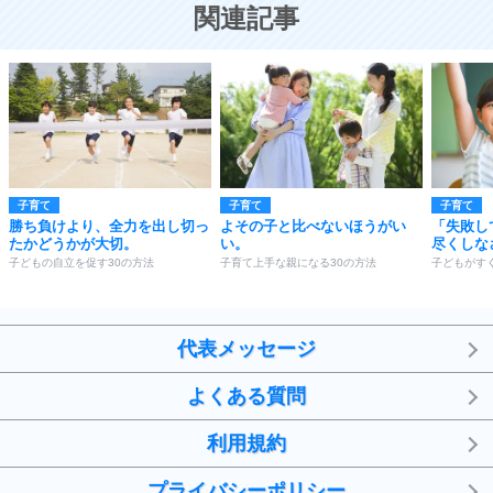
恋する人が知っておきたい30の大切なこと
関連記事
子育て
子育て
子育て
勝ち負けより、全力を出し切っ
よその子と比べないほうがい
「失敗し
たかどうかが大切。
い。
尽くしな
子どもの自立を促す30の方法
子育て上手な親になる30の方法
子どもがす
代表メッセージ
よくある質問
利用規約
プライバシーポリシー