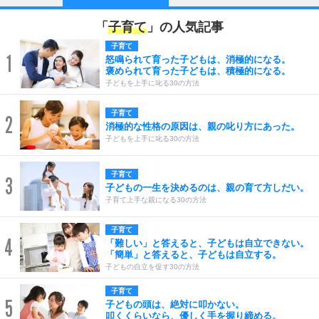
「
子育て
」の人気記事
子育て
1
怒鳴られて育った子どもは、消極的になる。
褒められて育った子どもは、積極的になる。
子どもを上手に叱る30の方法
子育て
2
消極的な性格の原因は、親の叱り方にあった。
子どもを上手に叱る30の方法
子育て
3
子どもの一生を決めるのは、親の育て方しだい。
子育て上手な親になる30の方法
子育て
4
「難しい」と答えると、子どもは自立できない。
「簡単」と答えると、子どもは自立する。
子どもの自立を促す30の方法
子育て
5
子どもの頭は、絶対に叩かない。
叩くくらいなら、優しく手を握り締める。