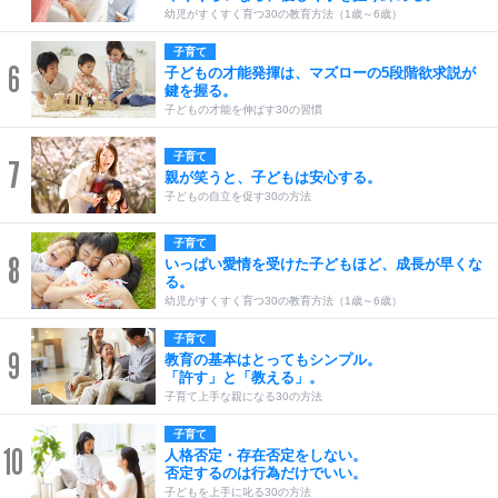
幼児がすくすく育つ30の教育方法（1歳～6歳）
子育て
6
子どもの才能発揮は、マズローの5段階欲求説が
鍵を握る。
子どもの才能を伸ばす30の習慣
子育て
7
親が笑うと、子どもは安心する。
子どもの自立を促す30の方法
子育て
8
いっぱい愛情を受けた子どもほど、成長が早くな
る。
幼児がすくすく育つ30の教育方法（1歳～6歳）
子育て
9
教育の基本はとってもシンプル。
「許す」と「教える」。
子育て上手な親になる30の方法
子育て
10
人格否定・存在否定をしない。
否定するのは行為だけでいい。
子どもを上手に叱る30の方法