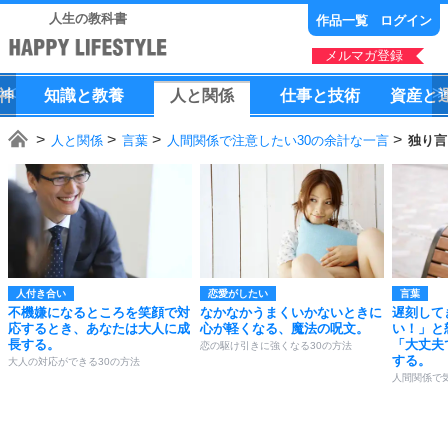
人生の教科書
作品一覧
ログイン
メルマガ登録
神
知識
と
教養
人
と
関係
仕事
と
技術
資産
と
人と関係
言葉
人間関係で注意したい30の余計な一言
独り言
人付き合い
恋愛がしたい
言葉
不機嫌になるところを笑顔で対
なかなかうまくいかないときに
遅刻して
応するとき、あなたは大人に成
心が軽くなる、魔法の呪文。
い！」と
長する。
「大丈夫
恋の駆け引きに強くなる30の方法
する。
大人の対応ができる30の方法
人間関係で