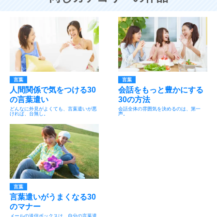
言葉
言葉
人間関係で気をつける30
会話をもっと豊かにする
の言葉遣い
30の方法
どんなに外見がよくても、言葉遣いが悪
会話全体の雰囲気を決めるのは、第一
ければ、台無し。
声。
言葉
言葉遣いがうまくなる30
のマナー
メールの送信ボックスは、自分の言葉遣