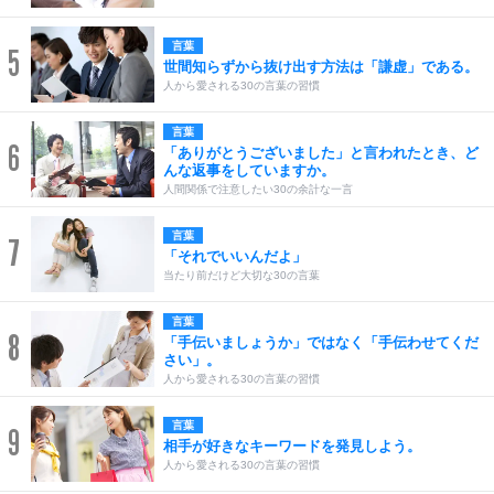
言葉
5
世間知らずから抜け出す方法は「謙虚」である。
人から愛される30の言葉の習慣
言葉
6
「ありがとうございました」と言われたとき、ど
んな返事をしていますか。
人間関係で注意したい30の余計な一言
言葉
7
「それでいいんだよ」
当たり前だけど大切な30の言葉
言葉
8
「手伝いましょうか」ではなく「手伝わせてくだ
さい」。
人から愛される30の言葉の習慣
言葉
9
相手が好きなキーワードを発見しよう。
人から愛される30の言葉の習慣