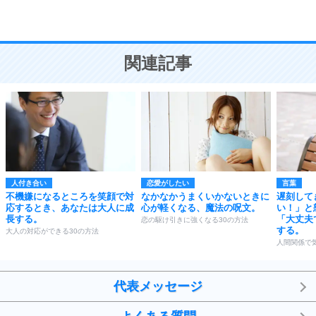
恋愛学
10
人を好きになったら、まず相手を徹底的に信じる
ことが大切。
恋する人が知っておきたい30の大切なこと
関連記事
人付き合い
恋愛がしたい
言葉
不機嫌になるところを笑顔で対
なかなかうまくいかないときに
遅刻して
応するとき、あなたは大人に成
心が軽くなる、魔法の呪文。
い！」と
長する。
「大丈夫
恋の駆け引きに強くなる30の方法
する。
大人の対応ができる30の方法
人間関係で
代表メッセージ