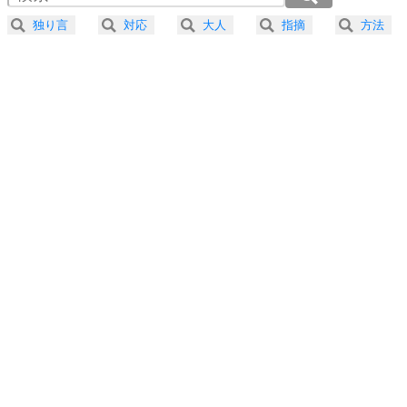
2.5倍速 （252KB 1分4秒）
独り言
対応
大人
指摘
方法
3.0倍速 （210KB 53秒）
プラス思考
5
ネガティブな人は、複雑に考える。
3.5倍速 （180KB 45秒）
ポジティブな人は、シンプルに考える。
4.0倍速 （158KB 40秒）
ポジティブ思考になる30の方法
ストレス対策
6
価値観を捨てると、いらいらも消える。
いらいらしない人になる30の方法
プラス思考
7
気持ちはなくていいから、とにかく癖にしてしま
う。
ポジティブ思考になる30の方法
自分磨き
8
いらない物は、徹底的に捨てる。
気品と美しさを身につける30の方法
勉強法
9
謙虚な人こそ、本当に強い人。
頭の使い方がうまくなる30の方法