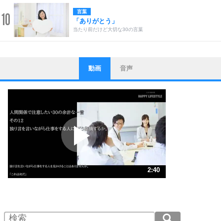
言葉
10
「ありがとう」
当たり前だけど大切な30の言葉
動画
音声
ストレス対策
1
他人と比べない。
いっそのこと、他人を見ない。
いらいらしない人になる30の方法
プラス思考
2
ポジティブになれない原因は、行動しないから。
ポジティブ思考になる30の方法
ストレス対策
3
人生、なんとかなるもの。
2:40
気楽に生きる30の方法
1.0倍速 （628KB 2分40秒）
1.5倍速 （419KB 1分47秒）
自分磨き
4
器の大きい人は、怒りを優しさで表現する。
2.0倍速 （315KB 1分20秒）
器の大きい人になる30の方法