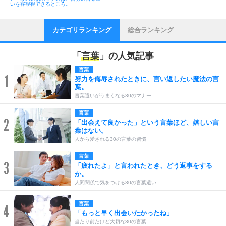
いを客観視できるところ。
カテゴリランキング
総合ランキング
「
言葉
」の人気記事
言葉
1
努力を侮辱されたときに、言い返したい魔法の言
葉。
言葉遣いがうまくなる30のマナー
言葉
2
「出会えて良かった」という言葉ほど、嬉しい言
葉はない。
人から愛される30の言葉の習慣
言葉
3
「疲れたよ」と言われたとき、どう返事をする
か。
人間関係で気をつける30の言葉遣い
言葉
4
「もっと早く出会いたかったね」
当たり前だけど大切な30の言葉