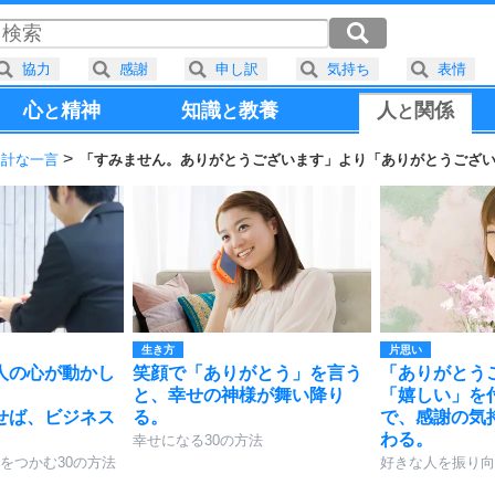
協力
感謝
申し訳
気持ち
表情
心
精神
知識
教養
人
関係
と
と
と
余計な一言
「すみません。ありがとうございます」より「ありがとうござ
生き方
片思い
人の心が動かし
笑顔で「ありがとう」を言う
「ありがとう
と、幸せの神様が舞い降り
「嬉しい」を
せば、ビジネス
る。
で、感謝の気
。
わる。
幸せになる30の方法
をつかむ30の方法
好きな人を振り向