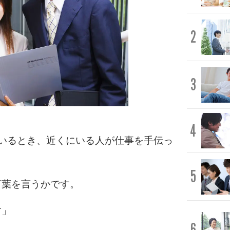
2
3
4
いるとき、近くにいる人が仕事を手伝っ
5
言葉を言うかです。
す」
6