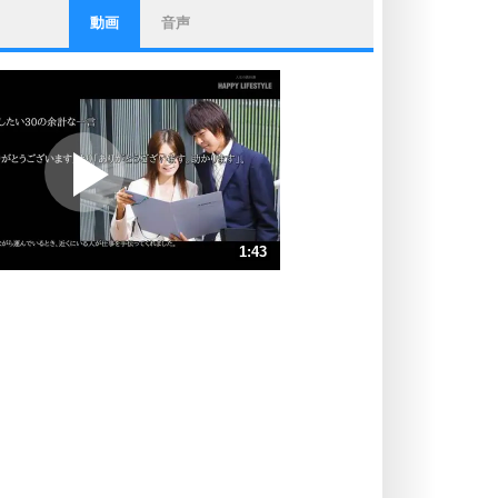
動画
音声
ストレス対策
他人と比べない。
いっそのこと、他人を見ない。
いらいらしない人になる30の方法
プラス思考
ポジティブになれない原因は、行動
しないから。
ポジティブ思考になる30の方法
ストレス対策
1:43
人生、なんとかなるもの。
気楽に生きる30の方法
速 （404KB 1分43秒）
速 （270KB 1分8秒）
自分磨き
器の大きい人は、怒りを優しさで表
速 （202KB 51秒）
現する。
速 （162KB 41秒）
器の大きい人になる30の方法
速 （135KB 34秒）
プラス思考
速 （116KB 29秒）
ネガティブな人は、複雑に考える。
速 （102KB 25秒）
ポジティブな人は、シンプルに考え