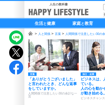
人生の教科書
生活
健康
家庭
教育
と
と
人と関係
言葉
人間関係で注意したい30の
言葉
独立・起業
「ありがとうございました」
ビジネスは、
と言われたとき、どんな返事
ている。
をしていますか。
人の心を動か
が動き始める
人間関係で注意したい30の余計な一
言
ビジネスチャンス