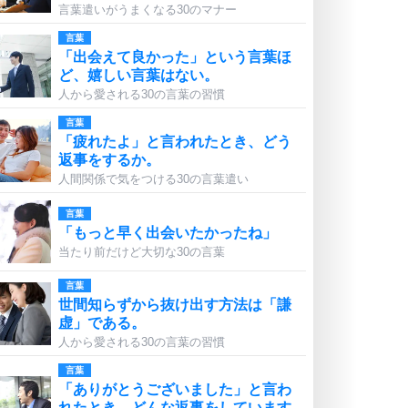
言葉遣いがうまくなる30のマナー
言葉
「出会えて良かった」という言葉ほ
ど、嬉しい言葉はない。
人から愛される30の言葉の習慣
言葉
「疲れたよ」と言われたとき、どう
返事をするか。
人間関係で気をつける30の言葉遣い
言葉
「もっと早く出会いたかったね」
当たり前だけど大切な30の言葉
言葉
世間知らずから抜け出す方法は「謙
虚」である。
人から愛される30の言葉の習慣
言葉
「ありがとうございました」と言わ
れたとき、どんな返事をしています