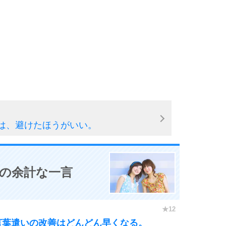
6
7
は、避けたほうがいい。
8
0の余計な一言
9
10
言葉遣いの改善はどんどん早くなる。