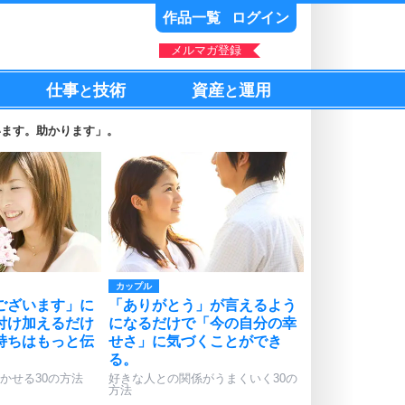
作品一覧
ログイン
メルマガ登録
仕事
技術
資産
運用
と
と
います。助かります」。
カップル
ございます」に
「ありがとう」が言えるよう
付け加えるだけ
になるだけで「今の自分の幸
持ちはもっと伝
せさ」に気づくことができ
る。
かせる30の方法
好きな人との関係がうまくいく30の
方法