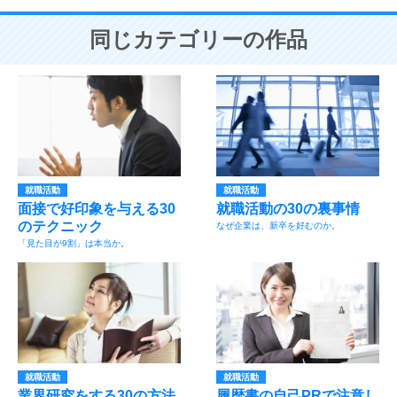
同じカテゴリーの作品
就職活動
就職活動
面接で好印象を与える30
就職活動の30の裏事情
のテクニック
なぜ企業は、新卒を好むのか。
「見た目が9割」は本当か。
就職活動
就職活動
業界研究をする30の方法
履歴書の自己PRで注意し