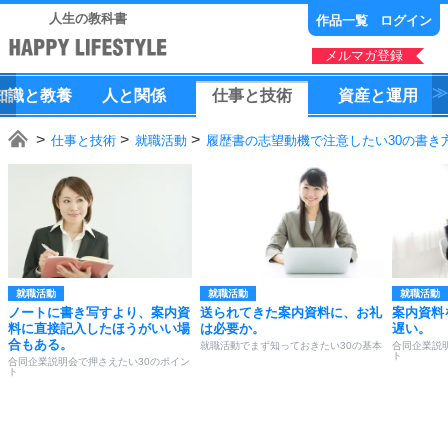
人生の教科書
作品一覧
ログイン
メルマガ登録
知識
と
教養
人
と
関係
仕事
と
技術
資産
と
運用
仕事と技術
就職活動
履歴書の志望動機で注意したい30の書き
就職活動
就職活動
就職活動
ノートに書き写すより、案内資
送られてきた案内資料に、お礼
案内資料
料に直接記入したほうがいい場
は必要か。
遅い。
合もある。
就職活動でまず知っておきたい30の基本
合同企業説
ト
合同企業説明会で押さえたい30のポイン
ト