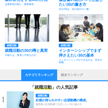
たい30の書き方
企業研究の前に、業界研究。
自己PRは、自己紹介の一種。
就職活動
就職活動
就職活動の30の噂と真実
インターンシップでまず
押さえたい30の基本
不細工は、選考に不利なのか。
インターンシップができるのも、学生の
特権。
カテゴリランキング
総合ランキング
「
就職活動
」の人気記事
就職活動
1
好感が得られやすい志望動機の構成。
履歴書の志望動機で注意したい30の書き方