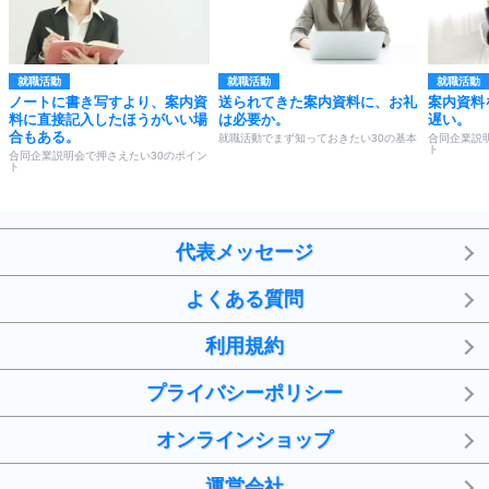
就職活動
就職活動
就職活動
ノートに書き写すより、案内資
送られてきた案内資料に、お礼
案内資料
料に直接記入したほうがいい場
は必要か。
遅い。
合もある。
就職活動でまず知っておきたい30の基本
合同企業説
ト
合同企業説明会で押さえたい30のポイン
ト
代表メッセージ
よくある質問
利用規約
プライバシーポリシー
オンラインショップ
運営会社