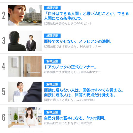
就職活動
2
「自分はできる人間」と思い込むことが、できる
人間になる条件の1つ。
就職活動を諦めたときの30のヒント
就職活動
3
面接で欠かせない、メラビアンの法則。
就職面接でまず押さえたい30の基本マナー
就職活動
4
ドアのノックの正式なマナー。
就職面接でまず押さえたい30の基本マナー
就職活動
5
面接に通らない人は、回答のすべてを覚える。
面接に通る人は、回答の要点だけ覚える。
面接に通る人と通らない人の30の違い
就職活動
6
自己分析の基本になる、3つの質問。
就職活動で自己分析をする30の方法