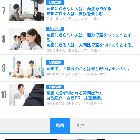
就職活動
7
面接に通らない人は、面接を怖がる。
面接に通る人は、面接を楽しむ。
面接に通る人と通らない人の30の違い
就職活動
面接に通らない人は、能力で差をつけようとす
8
る。
面接に通る人は、人間性で差をつけようとする。
面接に通る人と通らない人の30の違い
就職活動
9
面接で、面接官のことは何と呼べば良いのか。
就職面接でまず押さえたい30の基本マナー
就職活動
10
面接で必ず聞かれる質問は3つ。
自己紹介・自己PR・志望動機。
就職面接でまず押さえたい30の基本マナー
動画
音声
ストレス対策
1
他人と比べない。
いっそのこと、他人を見ない。