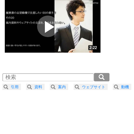
いらいらしない人になる30の方法
プラス思考
2
ポジティブになれない原因は、行動しないから。
ポジティブ思考になる30の方法
ストレス対策
3
人生、なんとかなるもの。
2:22
気楽に生きる30の方法
1.0倍速 （558KB 2分22秒）
1.5倍速 （372KB 1分35秒）
自分磨き
4
器の大きい人は、怒りを優しさで表現する。
2.0倍速 （280KB 1分11秒）
器の大きい人になる30の方法
2.5倍速 （224KB 57秒）
引用
資料
案内
ウェブサイト
動機
3.0倍速 （187KB 47秒）
プラス思考
5
ネガティブな人は、複雑に考える。
3.5倍速 （160KB 40秒）
ポジティブな人は、シンプルに考える。
4.0倍速 （140KB 35秒）
ポジティブ思考になる30の方法
ストレス対策
6
価値観を捨てると、いらいらも消える。
いらいらしない人になる30の方法