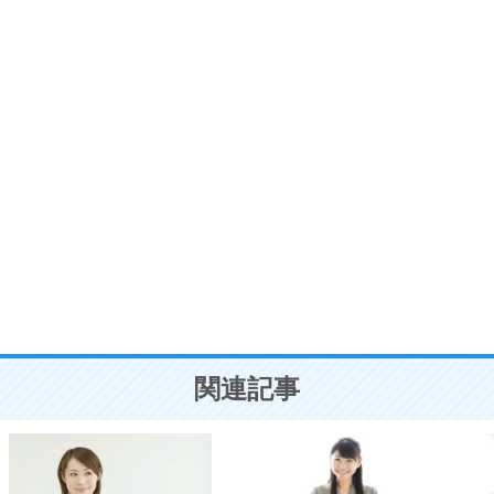
プラス思考
7
気持ちはなくていいから、とにかく癖にしてしま
う。
ポジティブ思考になる30の方法
自分磨き
8
いらない物は、徹底的に捨てる。
気品と美しさを身につける30の方法
勉強法
9
謙虚な人こそ、本当に強い人。
頭の使い方がうまくなる30の方法
恋愛学
10
人を好きになったら、まず相手を徹底的に信じる
ことが大切。
恋する人が知っておきたい30の大切なこと
関連記事