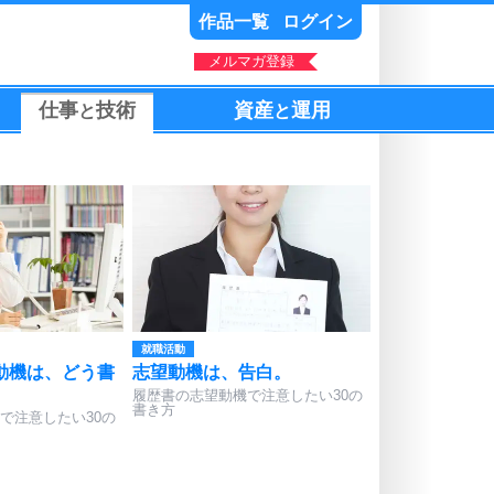
作品一覧
ログイン
メルマガ登録
仕事
技術
資産
運用
と
と
就職活動
動機は、どう書
志望動機は、告白。
。
履歴書の志望動機で注意したい30の
書き方
で注意したい30の