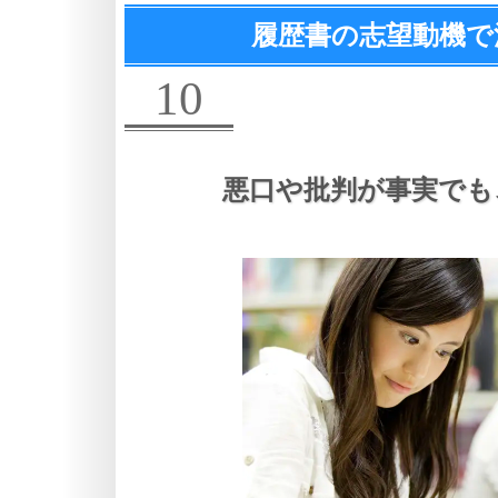
履歴書の志望動機で
10
悪口や批判が事実でも