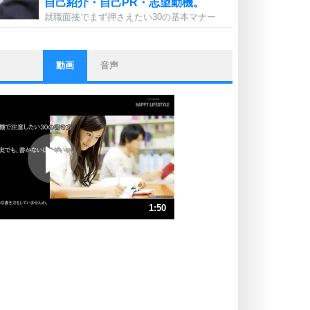
自己紹介・自己PR・志望動機。
就職面接でまず押さえたい30の基本マナー
動画
音声
ストレス対策
他人と比べない。
いっそのこと、他人を見ない。
いらいらしない人になる30の方法
プラス思考
ポジティブになれない原因は、行動
しないから。
ポジティブ思考になる30の方法
ストレス対策
1:50
人生、なんとかなるもの。
気楽に生きる30の方法
速 （431KB 1分50秒）
速 （288KB 1分13秒）
自分磨き
器の大きい人は、怒りを優しさで表
速 （216KB 55秒）
現する。
速 （173KB 44秒）
器の大きい人になる30の方法
速 （144KB 36秒）