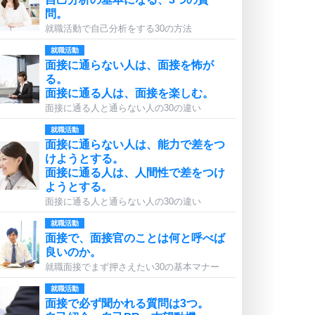
問。
就職活動で自己分析をする30の方法
就職活動
面接に通らない人は、面接を怖が
る。
面接に通る人は、面接を楽しむ。
面接に通る人と通らない人の30の違い
就職活動
面接に通らない人は、能力で差をつ
けようとする。
面接に通る人は、人間性で差をつけ
ようとする。
面接に通る人と通らない人の30の違い
就職活動
面接で、面接官のことは何と呼べば
良いのか。
就職面接でまず押さえたい30の基本マナー
就職活動
面接で必ず聞かれる質問は3つ。