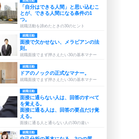
就職活動
「自分はできる人間」と思い込むこ
とが、できる人間になる条件の1
つ。
就職活動を諦めたときの30のヒント
就職活動
面接で欠かせない、メラビアンの法
則。
就職面接でまず押さえたい30の基本マナー
就職活動
ドアのノックの正式なマナー。
就職面接でまず押さえたい30の基本マナー
就職活動
面接に通らない人は、回答のすべて
を覚える。
面接に通る人は、回答の要点だけ覚
える。
面接に通る人と通らない人の30の違い
就職活動
自己分析の基本になる、3つの質