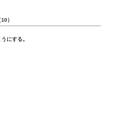
3.5倍
5
4.0倍
10）
ようにする。
6
7
8
9