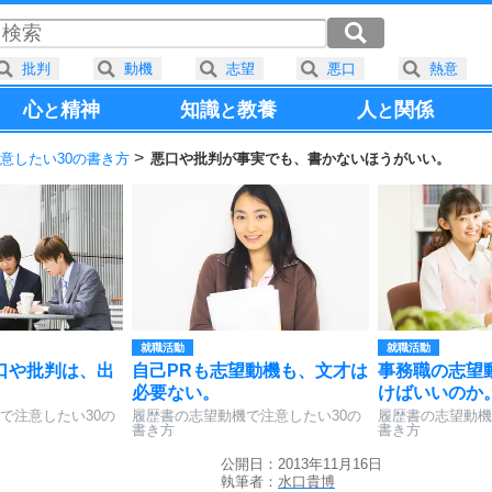
批判
動機
志望
悪口
熱意
心
精神
知識
教養
人
関係
と
と
と
意したい30の書き方
悪口や批判が事実でも、書かないほうがいい。
就職活動
就職活動
口や批判は、出
自己PRも志望動機も、文才は
事務職の志望
必要ない。
けばいいのか
で注意したい30の
履歴書の志望動機で注意したい30の
履歴書の志望動機
書き方
書き方
公開日：2013年11月16日
執筆者：
水口貴博