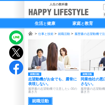
人生の教科書
生活
健康
家庭
教育
と
と
仕事と技術
就職活動
履歴書の志望動機で注
就職活動
就職活動
志望動機がお金でも、露骨に
同業他社の悪
表現しない。
さない。
履歴書の志望動機で注意したい30の
履歴書の志望動機
書き方
書き方
就職活動