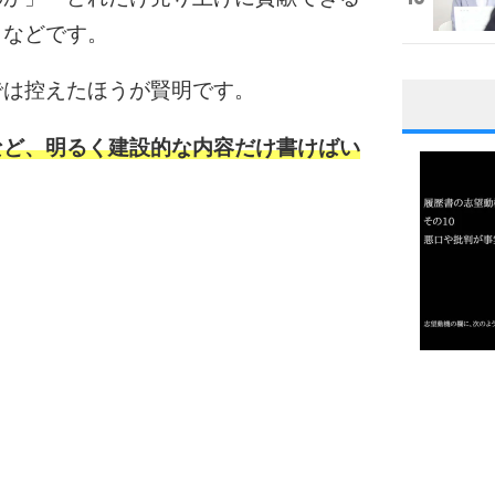
」などです。
では控えたほうが賢明です。
1
など、明るく建設的な内容だけ書けばい
2
3
1.0倍
1.5倍
4
2.0倍
2.5倍
3.0倍