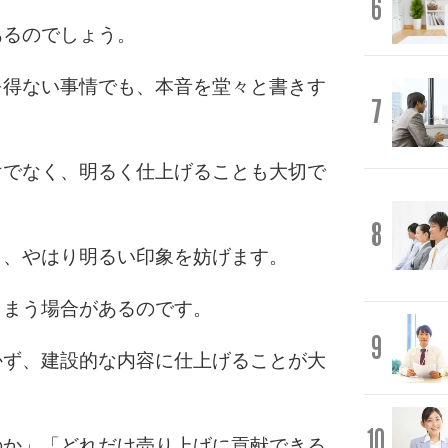
6
あるのでしょう。
を得ない事情でも、本音を堂々と書きす
7
けでなく、明るく仕上げることも大切で
8
も、やはり明るい印象を妨げます。
しまう場合があるのです。
9
かず、建設的な内容に仕上げることが大
10
のか」「どれだけ売り上げに貢献できる