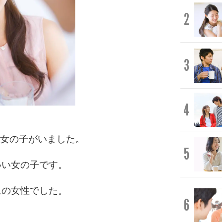
2
3
4
う女の子がいました。
5
いい女の子です。
象の女性でした。
6