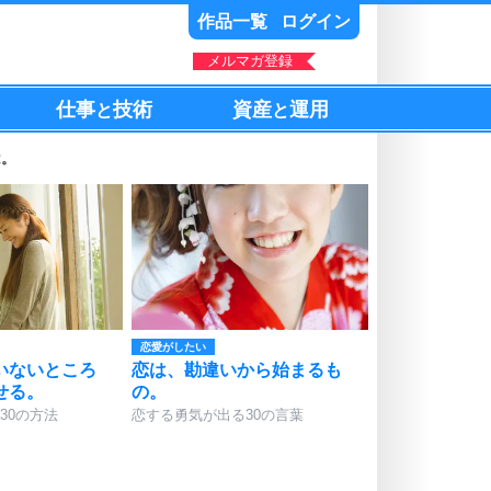
作品一覧
ログイン
メルマガ登録
仕事
技術
資産
運用
と
と
は。
恋愛がしたい
いないところ
恋は、勘違いから始まるも
せる。
の。
30の方法
恋する勇気が出る30の言葉