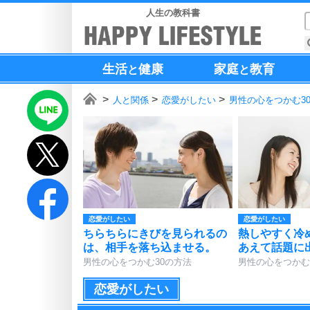
人生の教科書
生活
健康
家庭
教育
と
と
人と関係
恋愛がしたい
男性の心をつかむ3
恋愛がしたい
恋愛がしたい
ちらちらにきびを見られるの
熱しやすく冷
は、相手を落ち込ませる。
あえて話題に
男性の心をつかむ30の方法
男性の心をつかむ
恋愛がしたい