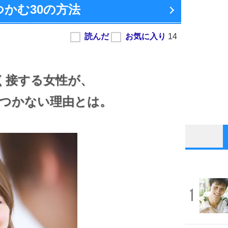
つかむ
30の方法
く接する女性が、
つかない理由とは。
1