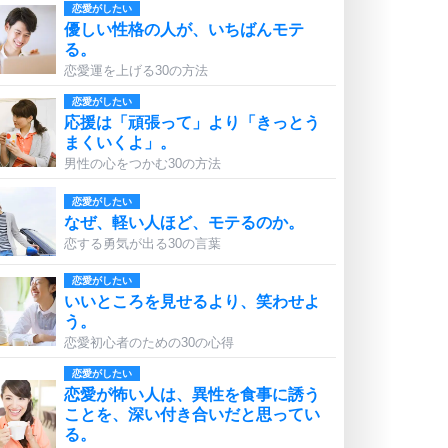
恋愛がしたい
優しい性格の人が、いちばんモテ
る。
恋愛運を上げる30の方法
恋愛がしたい
応援は「頑張って」より「きっとう
まくいくよ」。
男性の心をつかむ30の方法
恋愛がしたい
なぜ、軽い人ほど、モテるのか。
恋する勇気が出る30の言葉
恋愛がしたい
いいところを見せるより、笑わせよ
う。
恋愛初心者のための30の心得
恋愛がしたい
恋愛が怖い人は、異性を食事に誘う
ことを、深い付き合いだと思ってい
る。