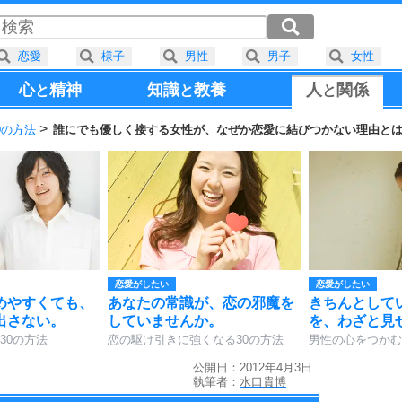
恋愛
様子
男性
男子
女性
心
精神
知識
教養
人
関係
と
と
と
0の方法
誰にでも優しく接する女性が、なぜか恋愛に結びつかない理由と
恋愛がしたい
恋愛がしたい
めやすくても、
あなたの常識が、恋の邪魔を
きちんとして
出さない。
していませんか。
を、わざと見
30の方法
恋の駆け引きに強くなる30の方法
男性の心をつかむ
公開日：2012年4月3日
執筆者：
水口貴博