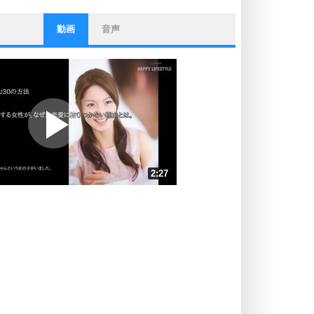
動画
音声
ストレス対策
他人と比べない。
いっそのこと、他人を見ない。
いらいらしない人になる30の方法
プラス思考
ポジティブになれない原因は、行動
しないから。
ポジティブ思考になる30の方法
ストレス対策
2:27
人生、なんとかなるもの。
気楽に生きる30の方法
速 （577KB 2分27秒）
速 （385KB 1分38秒）
自分磨き
器の大きい人は、怒りを優しさで表
速 （289KB 1分13秒）
現する。
速 （231KB 59秒）
器の大きい人になる30の方法
速 （193KB 49秒）
プラス思考
速 （166KB 42秒）
ネガティブな人は、複雑に考える。
速 （145KB 36秒）