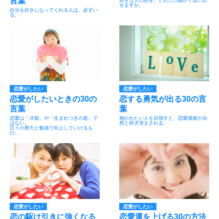
言葉
好きな人の顔を、どれだけ細かく思い出
せますか。
自分を好きになってくれる人は、必ずい
る。
恋愛がしたい
恋愛がしたい
恋愛がしたいときの30の
恋する勇気が出る30の言
言葉
葉
恋愛は「才能」や「生まれつきの差」で
抱かれたい人を目指すと、恋愛感覚が自
はない。
然と研ぎ澄まされる。
日々の努力と勉強で向上していけるも
の。
恋愛がしたい
恋愛がしたい
恋の駆け引きに強くなる
恋愛運を上げる30の方法