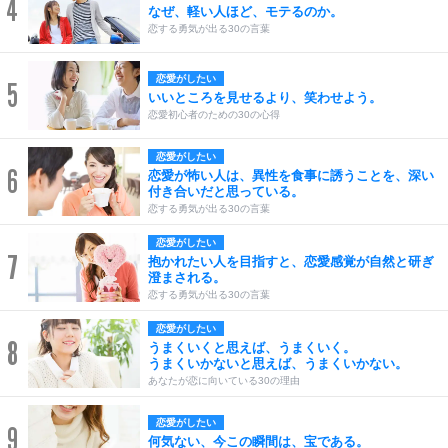
4
なぜ、軽い人ほど、モテるのか。
恋する勇気が出る30の言葉
恋愛がしたい
5
いいところを見せるより、笑わせよう。
恋愛初心者のための30の心得
恋愛がしたい
6
恋愛が怖い人は、異性を食事に誘うことを、深い
付き合いだと思っている。
恋する勇気が出る30の言葉
恋愛がしたい
7
抱かれたい人を目指すと、恋愛感覚が自然と研ぎ
澄まされる。
恋する勇気が出る30の言葉
恋愛がしたい
8
うまくいくと思えば、うまくいく。
うまくいかないと思えば、うまくいかない。
あなたが恋に向いている30の理由
恋愛がしたい
9
何気ない、今この瞬間は、宝である。