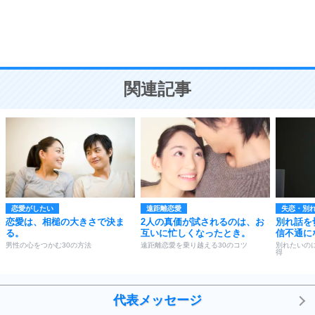
頭の使い方がうまくなる30の方法
恋愛学
10
人を好きになったら、まず相手を徹底的に信じる
ことが大切。
恋する人が知っておきたい30の大切なこと
関連記事
恋愛がしたい
遠距離恋愛
失恋・別
恋愛は、相槌の大きさで決ま
2人の真価が試されるのは、お
別れ話を
る。
互いに忙しくなったとき。
信不通に
男性の心をつかむ30の方法
遠距離恋愛を乗り越える30のコツ
別れたいの
得
代表メッセージ