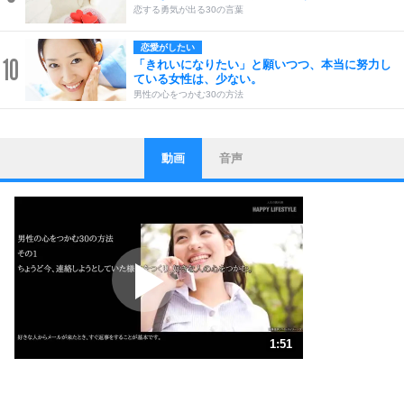
恋する勇気が出る30の言葉
恋愛がしたい
10
「きれいになりたい」と願いつつ、本当に努力し
ている女性は、少ない。
男性の心をつかむ30の方法
動画
音声
ストレス対策
1
他人と比べない。
いっそのこと、他人を見ない。
いらいらしない人になる30の方法
プラス思考
2
ポジティブになれない原因は、行動しないから。
ポジティブ思考になる30の方法
ストレス対策
3
人生、なんとかなるもの。
1:51
気楽に生きる30の方法
1.0倍速 （437KB 1分51秒）
自分磨き