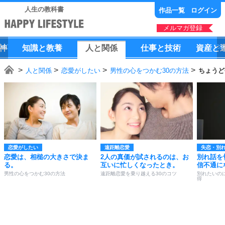
人生の教科書
作品一覧
ログイン
メルマガ登録
神
知識
と
教養
人
と
関係
仕事
と
技術
資産
と
人と関係
恋愛がしたい
男性の心をつかむ30の方法
ちょうど
恋愛がしたい
遠距離恋愛
失恋・別
恋愛は、相槌の大きさで決ま
2人の真価が試されるのは、お
別れ話を
る。
互いに忙しくなったとき。
信不通に
男性の心をつかむ30の方法
遠距離恋愛を乗り越える30のコツ
別れたいの
得