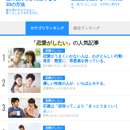
30の方法
今、気づいたことは、今日中に実行す
る。
服を増やすのではない。
着こなしを工夫するのだ。
カテゴリランキング
総合ランキング
「
恋愛がしたい
」の人気記事
恋愛がしたい
1
恋愛がうまくいかない人は、わざとらしい行動・
発言・態度に、罪悪感を持っている。
恋の駆け引きに強くなる30の方法
恋愛がしたい
2
優しい性格の人が、いちばんモテる。
恋愛運を上げる30の方法
恋愛がしたい
3
応援は「頑張って」より「きっとうまくいく
よ」。
男性の心をつかむ30の方法
恋愛がしたい