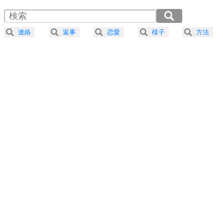
1.5倍速 （292KB 1分14秒）
4
器の大きい人は、怒りを優しさで表現する。
2.0倍速 （219KB 55秒）
器の大きい人になる30の方法
2.5倍速 （176KB 44秒）
連絡
返事
恋愛
様子
方法
3.0倍速 （146KB 37秒）
プラス思考
5
ネガティブな人は、複雑に考える。
3.5倍速 （126KB 31秒）
ポジティブな人は、シンプルに考える。
4.0倍速 （110KB 27秒）
ポジティブ思考になる30の方法
ストレス対策
6
価値観を捨てると、いらいらも消える。
いらいらしない人になる30の方法
プラス思考
7
気持ちはなくていいから、とにかく癖にしてしま
う。
ポジティブ思考になる30の方法
自分磨き
8
いらない物は、徹底的に捨てる。
気品と美しさを身につける30の方法
勉強法
9
謙虚な人こそ、本当に強い人。