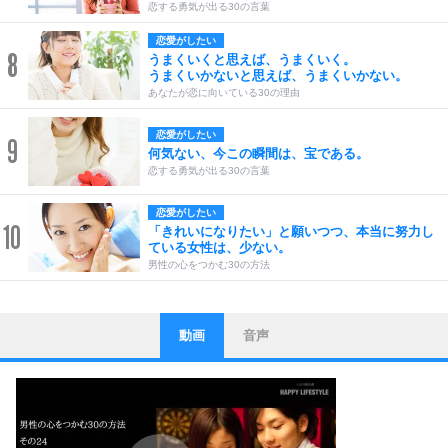
恋する勇気が出る30の言葉
恋愛がしたい
8
うまくいくと思えば、うまくいく。
うまくいかないと思えば、うまくいかない。
あなたが恋に向いている30の理由
恋愛がしたい
9
何気ない、今この瞬間は、宝である。
恋する勇気が出る30の言葉
恋愛がしたい
10
「きれいになりたい」と願いつつ、本当に努力し
ている女性は、少ない。
男性の心をつかむ30の方法
動画
音声
ストレス対策
1
他人と比べない。
いっそのこと、他人を見ない。
いらいらしない人になる30の方法
プラス思考