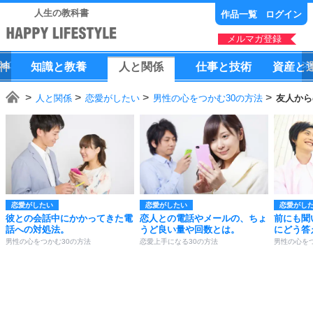
人生の教科書
作品一覧
ログイン
メルマガ登録
神
知識
と
教養
人
と
関係
仕事
と
技術
資産
と
人と関係
恋愛がしたい
男性の心をつかむ30の方法
友人から
恋愛がしたい
恋愛がしたい
恋愛がし
彼との会話中にかかってきた電
恋人との電話やメールの、ちょ
前にも聞
話への対処法。
うど良い量や回数とは。
にどう答
男性の心をつかむ30の方法
恋愛上手になる30の方法
男性の心を