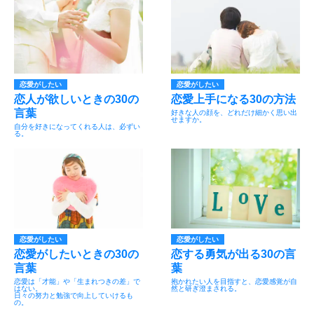
恋愛がしたい
恋愛がしたい
恋人が欲しいときの30の
恋愛上手になる30の方法
言葉
好きな人の顔を、どれだけ細かく思い出
せますか。
自分を好きになってくれる人は、必ずい
る。
恋愛がしたい
恋愛がしたい
恋愛がしたいときの30の
恋する勇気が出る30の言
言葉
葉
恋愛は「才能」や「生まれつきの差」で
抱かれたい人を目指すと、恋愛感覚が自
はない。
然と研ぎ澄まされる。
日々の努力と勉強で向上していけるも
の。