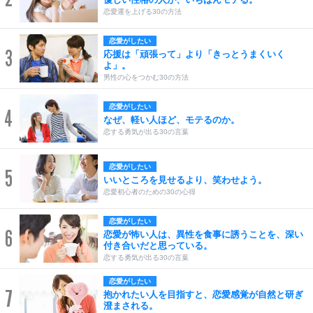
恋愛運を上げる30の方法
恋愛がしたい
3
応援は「頑張って」より「きっとうまくいく
よ」。
男性の心をつかむ30の方法
恋愛がしたい
4
なぜ、軽い人ほど、モテるのか。
恋する勇気が出る30の言葉
恋愛がしたい
5
いいところを見せるより、笑わせよう。
恋愛初心者のための30の心得
恋愛がしたい
6
恋愛が怖い人は、異性を食事に誘うことを、深い
付き合いだと思っている。
恋する勇気が出る30の言葉
恋愛がしたい
7
抱かれたい人を目指すと、恋愛感覚が自然と研ぎ
澄まされる。