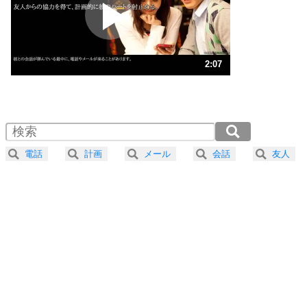
2
ポジティブになれない原因は、行動しないから。
ポジティブ思考になる30の方法
ストレス対策
3
人生、なんとかなるもの。
2:07
気楽に生きる30の方法
1.0倍速 （500KB 2分7秒）
1.5倍速 （334KB 1分25秒）
自分磨き
4
器の大きい人は、怒りを優しさで表現する。
2.0倍速 （251KB 1分3秒）
器の大きい人になる30の方法
2.5倍速 （201KB 51秒）
電話
計画
メール
会話
友人
3.0倍速 （167KB 42秒）
プラス思考
5
ネガティブな人は、複雑に考える。
3.5倍速 （144KB 36秒）
ポジティブな人は、シンプルに考える。
4.0倍速 （126KB 32秒）
ポジティブ思考になる30の方法
ストレス対策
6
価値観を捨てると、いらいらも消える。
いらいらしない人になる30の方法
プラス思考
7
気持ちはなくていいから、とにかく癖にしてしま
う。