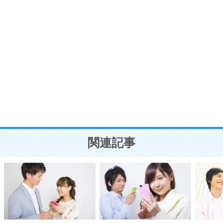
ポジティブ思考になる30の方法
自分磨き
8
いらない物は、徹底的に捨てる。
気品と美しさを身につける30の方法
勉強法
9
謙虚な人こそ、本当に強い人。
頭の使い方がうまくなる30の方法
恋愛学
10
人を好きになったら、まず相手を徹底的に信じる
ことが大切。
恋する人が知っておきたい30の大切なこと
関連記事