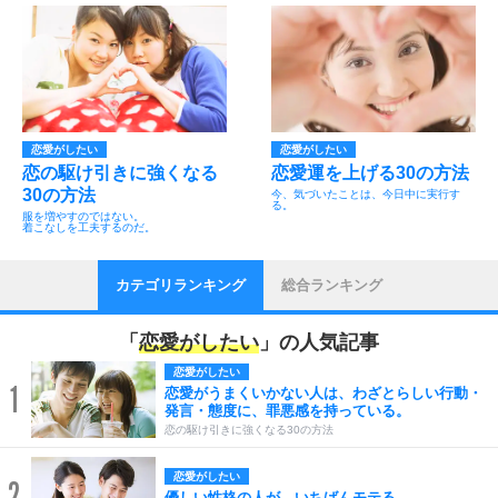
恋愛がしたい
恋愛がしたい
恋の駆け引きに強くなる
恋愛運を上げる30の方法
30の方法
今、気づいたことは、今日中に実行す
る。
服を増やすのではない。
着こなしを工夫するのだ。
カテゴリランキング
総合ランキング
「
恋愛がしたい
」の人気記事
恋愛がしたい
1
恋愛がうまくいかない人は、わざとらしい行動・
発言・態度に、罪悪感を持っている。
恋の駆け引きに強くなる30の方法
恋愛がしたい
2
優しい性格の人が、いちばんモテる。