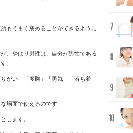
。
7
短所もうまく褒めることができるように
すが、やはり男性は、自分が男性である
8
ます。
頼りがい」「度胸」「勇気」「落ち着
9
。
まな場面で使えるのです。
10
るとします。