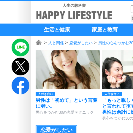
人生の教科書
生活
健康
家庭
教育
と
と
人と関係
恋愛がしたい
男性の心をつかむ3
人付き合い
人付き合い
男性は「初めて」という言葉
「もっと親し
に弱い。
と言われて拒
男性は余計に
男心をつかむ30の恋愛テクニック
男心をつかむ30
恋愛がしたい