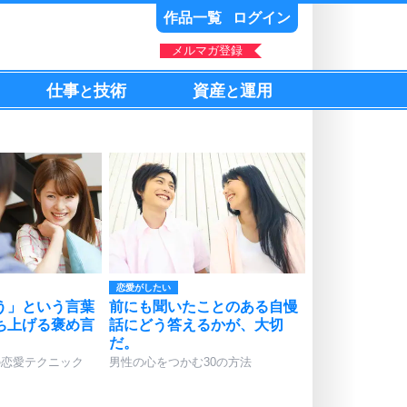
作品一覧
ログイン
メルマガ登録
仕事
技術
資産
運用
と
と
恋愛がしたい
う」という言葉
前にも聞いたことのある自慢
ち上げる褒め言
話にどう答えるかが、大切
だ。
の恋愛テクニック
男性の心をつかむ30の方法