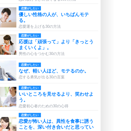
恋愛がしたい
優しい性格の人が、いちばんモテ
る。
恋愛運を上げる30の方法
恋愛がしたい
応援は「頑張って」より「きっとう
まくいくよ」。
男性の心をつかむ30の方法
恋愛がしたい
なぜ、軽い人ほど、モテるのか。
恋する勇気が出る30の言葉
恋愛がしたい
いいところを見せるより、笑わせよ
う。
恋愛初心者のための30の心得
恋愛がしたい
恋愛が怖い人は、異性を食事に誘う
ことを、深い付き合いだと思ってい