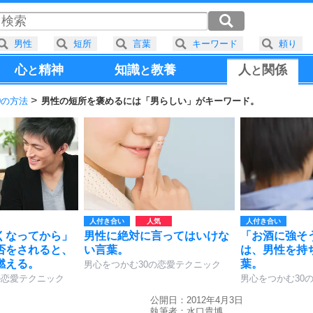
男性
短所
言葉
キーワード
頼り
心
精神
知識
教養
人
関係
と
と
と
0の方法
男性の短所を褒めるには「男らしい」がキーワード。
人付き合い
人付き合い
くなってから」
男性に絶対に言ってはいけな
「お酒に強そ
否をされると、
い言葉。
は、男性を持
燃える。
葉。
男心をつかむ30の恋愛テクニック
の恋愛テクニック
男心をつかむ30
公開日：2012年4月3日
執筆者：
水口貴博