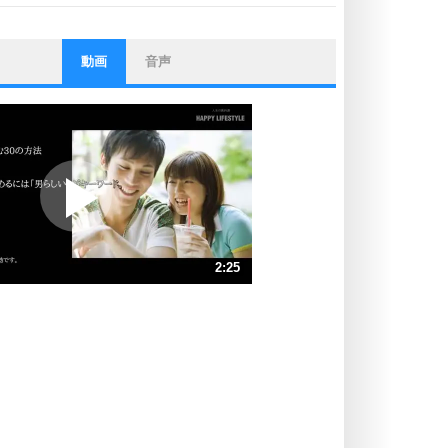
動画
音声
ストレス対策
他人と比べない。
いっそのこと、他人を見ない。
いらいらしない人になる30の方法
プラス思考
ポジティブになれない原因は、行動
しないから。
ポジティブ思考になる30の方法
ストレス対策
2:25
人生、なんとかなるもの。
気楽に生きる30の方法
速 （567KB 2分25秒）
速 （379KB 1分36秒）
自分磨き
器の大きい人は、怒りを優しさで表
速 （284KB 1分12秒）
現する。
速 （227KB 58秒）
器の大きい人になる30の方法
速 （190KB 48秒）
プラス思考
速 （163KB 41秒）