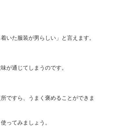
5
4.0倍
6
ち着いた服装が男らしい」と言えます。
7
意味が通じてしまうのです。
。
8
短所ですら、うまく褒めることができま
9
く使ってみましょう。