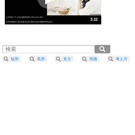
ストレス対策
3
人生、なんとかなるもの。
3:32
気楽に生きる30の方法
1.0倍速 （831KB 3分32秒）
1.5倍速 （554KB 2分21秒）
自分磨き
4
器の大きい人は、怒りを優しさで表現する。
2.0倍速 （416KB 1分46秒）
器の大きい人になる30の方法
2.5倍速 （333KB 1分25秒）
短所
長所
見方
性格
考え方
3.0倍速 （278KB 1分10秒）
プラス思考
5
ネガティブな人は、複雑に考える。
3.5倍速 （238KB 1分0秒）
ポジティブな人は、シンプルに考える。
4.0倍速 （208KB 53秒）
ポジティブ思考になる30の方法
ストレス対策
6
価値観を捨てると、いらいらも消える。
いらいらしない人になる30の方法
プラス思考
7
気持ちはなくていいから、とにかく癖にしてしま
う。
ポジティブ思考になる30の方法