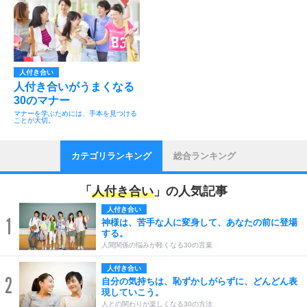
人付き合い
人付き合いがうまくなる
30のマナー
マナーを学ぶためには、手本を見つける
ことが大切。
カテゴリランキング
総合ランキング
「
人付き合い
」の人気記事
人付き合い
1
神様は、苦手な人に変身して、あなたの前に登場
する。
人間関係の悩みが軽くなる30の言葉
人付き合い
2
自分の気持ちは、恥ずかしがらずに、どんどん表
現していこう。
人との関わりが楽しくなる30の方法