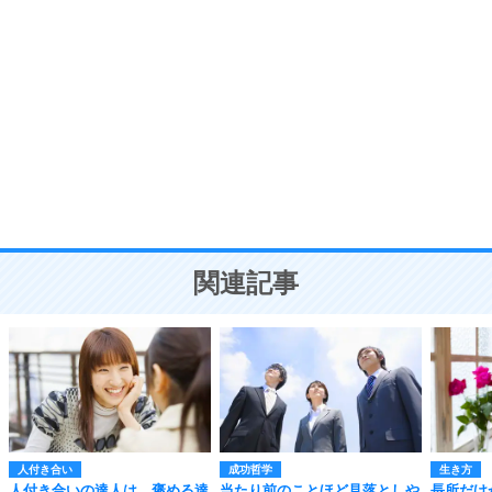
自分磨き
8
いらない物は、徹底的に捨てる。
気品と美しさを身につける30の方法
勉強法
9
謙虚な人こそ、本当に強い人。
頭の使い方がうまくなる30の方法
恋愛学
10
人を好きになったら、まず相手を徹底的に信じる
ことが大切。
恋する人が知っておきたい30の大切なこと
関連記事
人付き合い
成功哲学
生き方
人付き合いの達人は、褒める達
当たり前のことほど見落としや
長所だけ