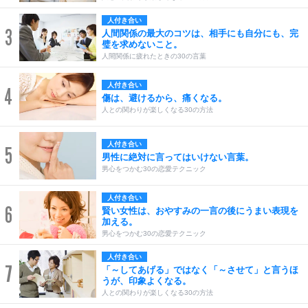
人付き合い
3
人間関係の最大のコツは、相手にも自分にも、完
璧を求めないこと。
人間関係に疲れたときの30の言葉
人付き合い
4
傷は、避けるから、痛くなる。
人との関わりが楽しくなる30の方法
人付き合い
5
男性に絶対に言ってはいけない言葉。
男心をつかむ30の恋愛テクニック
人付き合い
6
賢い女性は、おやすみの一言の後にうまい表現を
加える。
男心をつかむ30の恋愛テクニック
人付き合い
7
「～してあげる」ではなく「～させて」と言うほ
うが、印象よくなる。
人との関わりが楽しくなる30の方法