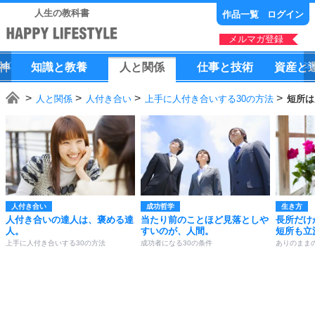
人生の教科書
作品一覧
ログイン
メルマガ登録
神
知識
と
教養
人
と
関係
仕事
と
技術
資産
と
人と関係
人付き合い
上手に人付き合いする30の方法
短所は
人付き合い
成功哲学
生き方
人付き合いの達人は、褒める達
当たり前のことほど見落としや
長所だけ
人。
すいのが、人間。
短所も立
上手に人付き合いする30の方法
成功者になる30の条件
ありのまま