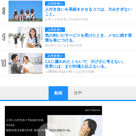
人付き合い
8
人付き合いを長続きさせるコツは、力みすぎない
こと。
上手に人付き合いする30の方法
人付き合い
9
気の利いたサービスを受けたとき、メモに残す習
慣を身につける。
気が利く人になる30の方法
人付き合い
10
1人に嫌われたくらいで、大げさに考えない。
世界には、まだ80億人以上もいる。
人間関係の悩みが軽くなる30の言葉
動画
音声
ストレス対策
1
他人と比べない。
いっそのこと、他人を見ない。
いらいらしない人になる30の方法
プラス思考
2
ポジティブになれない原因は、行動しないから。
ポジティブ思考になる30の方法