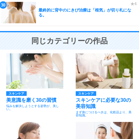
最終的に背中のにきび治療は「根気」が切り札にな
る。
同じカテゴリーの作品
スキンケア
スキンケア
美意識を磨く30の習慣
スキンケアに必要な30の
美容知識
悩みを解決しようとする姿勢が、美し
い。
まず身につけるべきは、化粧品より、美
容知識。