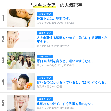
「
スキンケア
」の人気記事
スキンケア
1
睡眠不足は、犯罪です。
スキンケアに必要な30の美容知識
スキンケア
2
人を非難する習慣をやめて、励みにする習慣へと
変える。
大人のにきびを治す30の方法
スキンケア
3
悪口や批判を言うと、老いやすくなる。
美しくつやのある肌になる30の方法
スキンケア
4
甘いものばかり食べていると、老けやすくなる。
美意識を磨く30の習慣
スキンケア
5
化粧水をつけて、すぐ乳液を塗らない。
スキンケアに必要な30の美容知識