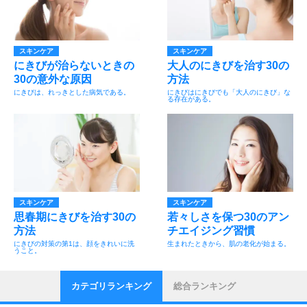
スキンケア
スキンケア
にきびが治らないときの
大人のにきびを治す30の
30の意外な原因
方法
にきびは、れっきとした病気である。
にきびはにきびでも「大人のにきび」な
る存在がある。
スキンケア
スキンケア
思春期にきびを治す30の
若々しさを保つ30のアン
方法
チエイジング習慣
にきびの対策の第1は、顔をきれいに洗
生まれたときから、肌の老化が始まる。
うこと。
カテゴリランキング
総合ランキング