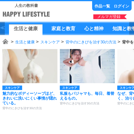
人生の教科書
作品一覧
ログイン
メルマガ登録
生活
と
健康
家庭
と
教育
心
と
精神
知識
と
教
生活と健康
スキンケア
背中のにきびを治す30の方法
背中を
スキンケア
スキンケア
スキンケ
魅力的なボディーソープほど、
私服もパジャマも、毎日、着替
なぜ、背
きれいに洗いにくい事情が隠れ
えるもの。
く、治り
ている。
背中のにきびを治す30の方法
背中のにき
背中のにきびを治す30の方法