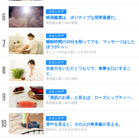
スキンケア
6
映画鑑賞は、ポジティブな現実逃避だ。
美意識を磨く30の習慣
スキンケア
7
睡眠時間の10分を削ってでも、マッサージはした
ほうがいい。
美しくつやのある肌になる30の方法
スキンケア
8
生命力をいただくつもりで、食事を口にするこ
と。
美意識を磨く30の習慣
スキンケア
9
「美肌のお茶」と言えば、ローズヒップティー。
美意識を磨く30の習慣
スキンケア
10
背中を見ると、その人の将来像が見える。
背中のにきびを治す30の方法