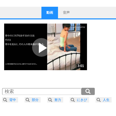
動画
音声
ストレス対策
1
他人と比べない。
いっそのこと、他人を見ない。
いらいらしない人になる30の方法
プラス思考
2
ポジティブになれない原因は、行動しないから。
ポジティブ思考になる30の方法
ストレス対策
3
人生、なんとかなるもの。
3:01
気楽に生きる30の方法
1.0倍速 （708KB 3分1秒）
1.5倍速 （472KB 2分0秒）
自分磨き
4
器の大きい人は、怒りを優しさで表現する。
2.0倍速 （355KB 1分30秒）
器の大きい人になる30の方法
2.5倍速 （284KB 1分12秒）
背中
部分
努力
にきび
人生
3.0倍速 （237KB 1分0秒）
プラス思考
5
ネガティブな人は、複雑に考える。
3.5倍速 （203KB 51秒）
ポジティブな人は、シンプルに考える。