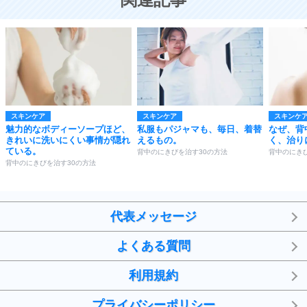
スキンケア
スキンケア
スキンケ
魅力的なボディーソープほど、
私服もパジャマも、毎日、着替
なぜ、背
きれいに洗いにくい事情が隠れ
えるもの。
く、治り
ている。
背中のにきびを治す30の方法
背中のにき
背中のにきびを治す30の方法
代表メッセージ
よくある質問
利用規約
プライバシーポリシー