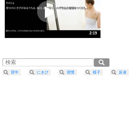
プラス思考
2
ポジティブになれない原因は、行動しないから。
ポジティブ思考になる30の方法
ストレス対策
3
人生、なんとかなるもの。
2:19
気楽に生きる30の方法
1.0倍速 （546KB 2分19秒）
1.5倍速 （364KB 1分33秒）
自分磨き
4
器の大きい人は、怒りを優しさで表現する。
2.0倍速 （274KB 1分9秒）
器の大きい人になる30の方法
2.5倍速 （219KB 55秒）
背中
にきび
習慣
様子
反省
3.0倍速 （183KB 46秒）
プラス思考
5
ネガティブな人は、複雑に考える。
3.5倍速 （157KB 39秒）
ポジティブな人は、シンプルに考える。
4.0倍速 （137KB 34秒）
ポジティブ思考になる30の方法
ストレス対策
6
価値観を捨てると、いらいらも消える。
いらいらしない人になる30の方法
プラス思考
気持ちはなくていいから、とにかく癖にしてしま