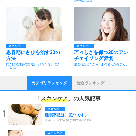
る存在がある。
スキンケア
スキンケア
思春期にきびを治す30の
若々しさを保つ30のアン
方法
チエイジング習慣
にきびの対策の第1は、顔をきれいに洗
生まれたときから、肌の老化が始まる。
うこと。
カテゴリランキング
総合ランキング
「
スキンケア
」の人気記事
スキンケア
1
睡眠不足は、犯罪です。
スキンケアに必要な30の美容知識
スキンケア