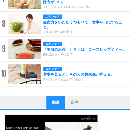
ほうがいい。
美しくつやのある肌になる30の方法
スキンケア
8
生命力をいただくつもりで、食事を口にするこ
と。
美意識を磨く30の習慣
スキンケア
9
「美肌のお茶」と言えば、ローズヒップティー。
美意識を磨く30の習慣
スキンケア
10
背中を見ると、その人の将来像が見える。
背中のにきびを治す30の方法
動画
音声
ストレス対策
1
他人と比べない。
いっそのこと、他人を見ない。
いらいらしない人になる30の方法