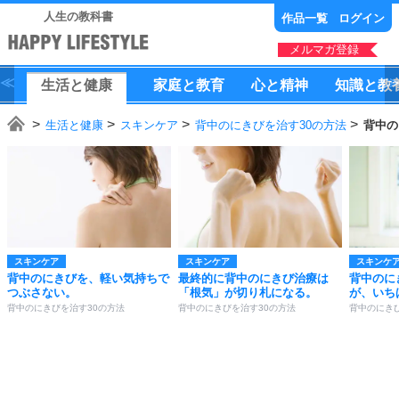
人生の教科書
作品一覧
ログイン
メルマガ登録
生活
と
健康
家庭
と
教育
心
と
精神
知識
と
教
生活と健康
スキンケア
背中のにきびを治す30の方法
背中の
スキンケア
スキンケア
スキンケ
背中のにきびを、軽い気持ちで
最終的に背中のにきび治療は
背中のに
つぶさない。
「根気」が切り札になる。
が、いち
背中のにきびを治す30の方法
背中のにきびを治す30の方法
背中のにき