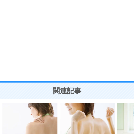
7
う。
ポジティブ思考になる30の方法
自分磨き
8
いらない物は、徹底的に捨てる。
気品と美しさを身につける30の方法
勉強法
9
謙虚な人こそ、本当に強い人。
頭の使い方がうまくなる30の方法
恋愛学
10
人を好きになったら、まず相手を徹底的に信じる
ことが大切。
恋する人が知っておきたい30の大切なこと
関連記事