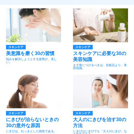
スキンケア
スキンケア
美意識を磨く30の習慣
スキンケアに必要な30の
美容知識
悩みを解決しようとする姿勢が、美し
い。
まず身につけるべきは、化粧品より、美
容知識。
スキンケア
スキンケア
にきびが治らないときの
大人のにきびを治す30の
30の意外な原因
方法
にきびは、れっきとした病気である。
にきびはにきびでも「大人のにきび」な