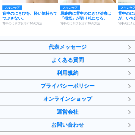
スキンケア
スキンケア
スキンケ
背中のにきびを、軽い気持ちで
最終的に背中のにきび治療は
背中のに
つぶさない。
「根気」が切り札になる。
が、いち
背中のにきびを治す30の方法
背中のにきびを治す30の方法
背中のにき
代表メッセージ
よくある質問
利用規約
プライバシーポリシー
オンラインショップ
運営会社
お問い合わせ