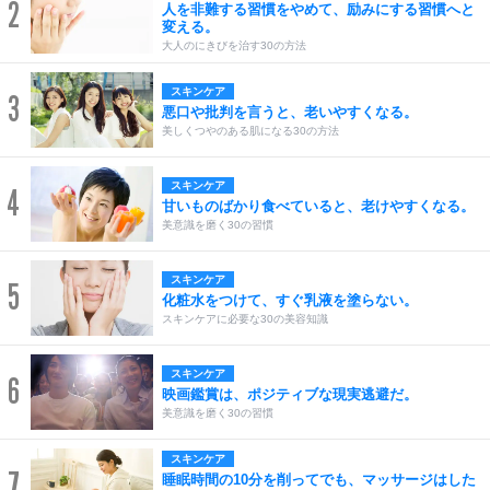
2
人を非難する習慣をやめて、励みにする習慣へと
変える。
大人のにきびを治す30の方法
スキンケア
3
悪口や批判を言うと、老いやすくなる。
美しくつやのある肌になる30の方法
スキンケア
4
甘いものばかり食べていると、老けやすくなる。
美意識を磨く30の習慣
スキンケア
5
化粧水をつけて、すぐ乳液を塗らない。
スキンケアに必要な30の美容知識
スキンケア
6
映画鑑賞は、ポジティブな現実逃避だ。
美意識を磨く30の習慣
スキンケア
7
睡眠時間の10分を削ってでも、マッサージはした