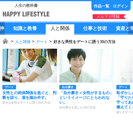
人生の教科書
作品一覧
ログイン
メルマガ登録
神
知識
と
教養
人
と
関係
仕事
と
技術
資産
と
人と関係
デート
好きな男性をデートに誘う30の方法
デート
自分磨き
デート
女性との肉体関係を急ぐと、判
「自分磨き＝女性がするもの」
恥ずかし
断を誤り、道を踏み外す。
というイメージにとらわれな
「守りた
い。
守ってあ
好きな女性をデートに誘う30の方法
燃えてく
自分磨きを楽しむ30の方法
彼とのデー