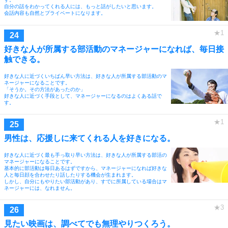
自分の話をわかってくれる人には、もっと話がしたいと思います。
会話内容も自然とプライベートになります。
好きな人が所属する部活動のマネージャーになれば、毎日接
触できる。
好きな人に近づくいちばん早い方法は、好きな人が所属する部活動のマ
ネージャーになることです。
「そうか。その方法があったのか」
好きな人に近づく手段として、マネージャーになるのはよくある話で
す。
男性は、応援しに来てくれる人を好きになる。
好きな人に近づく最も手っ取り早い方法は、好きな人が所属する部活の
マネージャーになることです。
基本的に部活動は毎日あるはずですから、マネージャーになれば好きな
人と毎日顔を合わせたり話したりする機会が生まれます。
しかし、自分にもやりたい部活動があり、すでに所属している場合はマ
ネージャーには、なれません。
見たい映画は、調べてでも無理やりつくろう。