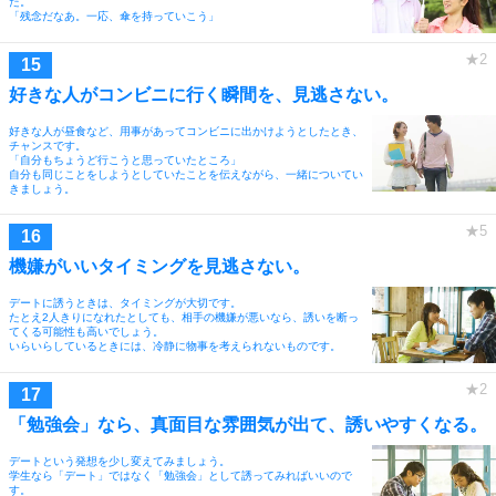
た。
「残念だなあ。一応、傘を持っていこう」
好きな人がコンビニに行く瞬間を、見逃さない。
好きな人が昼食など、用事があってコンビニに出かけようとしたとき、
チャンスです。
「自分もちょうど行こうと思っていたところ」
自分も同じことをしようとしていたことを伝えながら、一緒についてい
きましょう。
機嫌がいいタイミングを見逃さない。
デートに誘うときは、タイミングが大切です。
たとえ2人きりになれたとしても、相手の機嫌が悪いなら、誘いを断っ
てくる可能性も高いでしょう。
いらいらしているときには、冷静に物事を考えられないものです。
「勉強会」なら、真面目な雰囲気が出て、誘いやすくなる。
デートという発想を少し変えてみましょう。
学生なら「デート」ではなく「勉強会」として誘ってみればいいので
す。