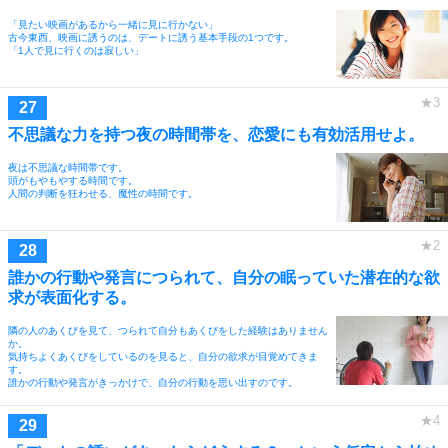
「見たい映画があるから一緒に見に行かない」
古今東西、映画に誘うのは、デートに誘う基本手段の1つです。
「1人で見に行くのは寂しい」
不思議な力を持つ夜の時間帯を、恋愛にも有効活用せよ。
夜は不思議な時間帯です。
頭がもやもやする時間です。
人間の判断を狂わせる、魔性の時間です。
誰かの行動や発言につられて、自分の眠っていた潜在的な欲
求が表面化する。
隣の人のあくびを見て、つられて自分もあくびをした経験はありません
か。
気持ちよくあくびをしているのを見ると、自分の欲求が目覚めてきま
す。
誰かの行動や発言がきっかけで、自分の行動を思い出すのです。