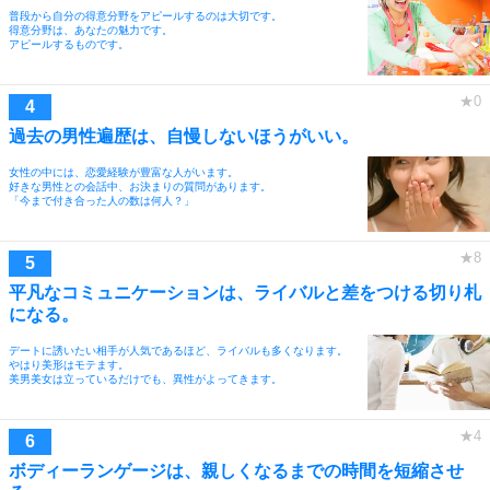
普段から自分の得意分野をアピールするのは大切です。
得意分野は、あなたの魅力です。
アピールするものです。
過去の男性遍歴は、自慢しないほうがいい。
女性の中には、恋愛経験が豊富な人がいます。
好きな男性との会話中、お決まりの質問があります。
「今まで付き合った人の数は何人？」
平凡なコミュニケーションは、ライバルと差をつける切り札
になる。
デートに誘いたい相手が人気であるほど、ライバルも多くなります。
やはり美形はモテます。
美男美女は立っているだけでも、異性がよってきます。
ボディーランゲージは、親しくなるまでの時間を短縮させ