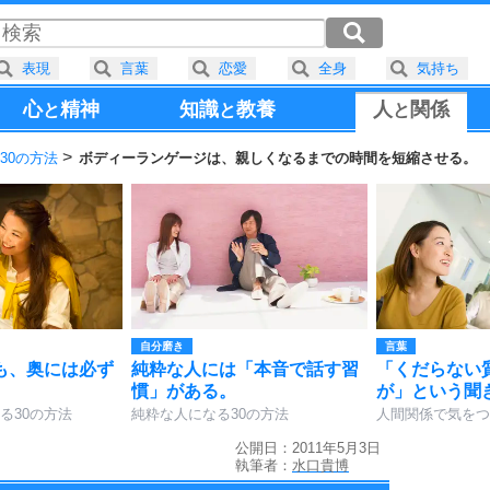
表現
言葉
恋愛
全身
気持ち
心
精神
知識
教養
人
関係
と
と
と
30の方法
ボディーランゲージは、親しくなるまでの時間を短縮させる。
自分磨き
言葉
も、奥には必ず
純粋な人には「本音で話す習
「くだらない
慣」がある。
が」という聞
る30の方法
純粋な人になる30の方法
人間関係で気をつ
公開日：2011年5月3日
執筆者：
水口貴博