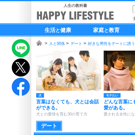
人生の教科書
生活
健康
家庭
教育
と
と
人と関係
デート
好きな男性をデートに誘う
犬
モテたい
言葉はなくても、犬とは会話
どんな言葉に
ができる。
愛がある。
犬との愛情を育む30の育て方
愛される女性にな
デート