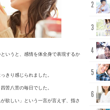
2
3
4
かというと、感情を体全身で表現するか
5
はっきり感じられました。
、四苦八苦の毎日でした。
6
れが欲しい」という一言が言えず、指さ