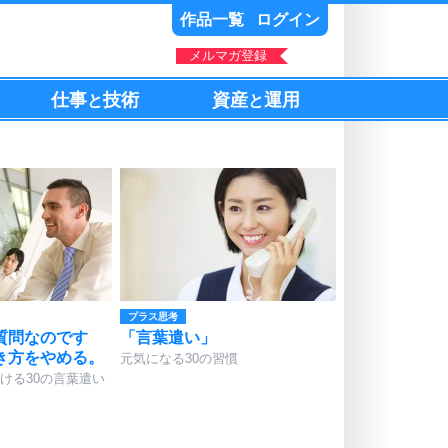
作品一覧
ログイン
メルマガ登録
仕事
技術
資産
運用
と
と
プラス思考
質問なのです
「言葉遣い」
き方をやめる。
元気になる30の習慣
ける30の言葉遣い