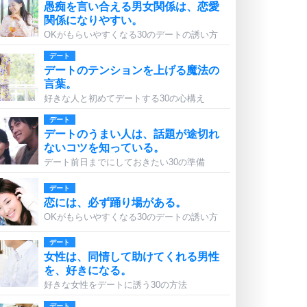
愚痴を言い合える男女関係は、恋愛
関係になりやすい。
OKがもらいやすくなる30のデートの誘い方
デート
デートのテンションを上げる魔法の
言葉。
好きな人と初めてデートする30の心構え
デート
デートのうまい人は、話題が途切れ
ないコツを知っている。
デート前日までにしておきたい30の準備
デート
恋には、必ず踊り場がある。
OKがもらいやすくなる30のデートの誘い方
デート
女性は、同情して助けてくれる男性
を、好きになる。
好きな女性をデートに誘う30の方法
デート