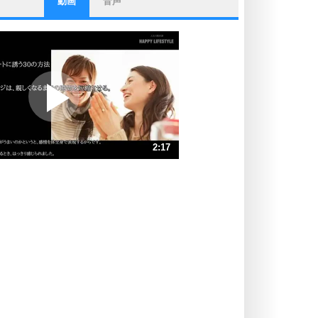
動画
音声
ストレス対策
他人と比べない。
いっそのこと、他人を見ない。
いらいらしない人になる30の方法
プラス思考
ポジティブになれない原因は、行動
しないから。
ポジティブ思考になる30の方法
ストレス対策
2:17
人生、なんとかなるもの。
気楽に生きる30の方法
速 （539KB 2分17秒）
速 （360KB 1分31秒）
自分磨き
器の大きい人は、怒りを優しさで表
速 （270KB 1分8秒）
現する。
速 （216KB 55秒）
器の大きい人になる30の方法
速 （180KB 45秒）
プラス思考
速 （155KB 39秒）
ネガティブな人は、複雑に考える。
速 （135KB 34秒）
ポジティブな人は、シンプルに考え
る。